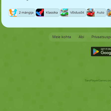
2 mängija
Klassika
Võidusõit
Auto
Meie kohta
Abi
Privaatsuspo
TwoPlayerGames.org 
V