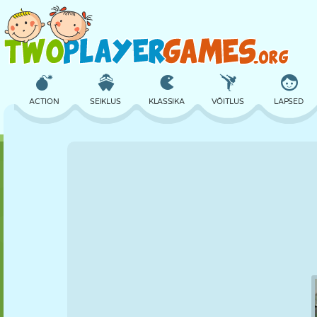
ACTION
SEIKLUS
KLASSIKA
VÕITLUS
LAPSED
3D
LENNUKID
TULNUKAS
TASAKAAL
KORVPALL
LOSS
MALE
CRAZY
KAITSE
DINOSAURUS
TÜDRUK
GOLF
HÜPPAMINE
MATEMAATIKA
LABÜRINT