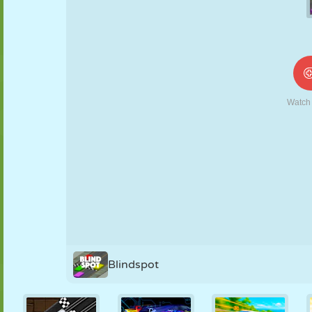
NUKK
PUSLE
REAKTSIOON
RETRO
ROBOT
STRATEEGIA
TRIKK
TANK
TENNIS
TRIPS-TRAPS-
TRULL
Blindspot