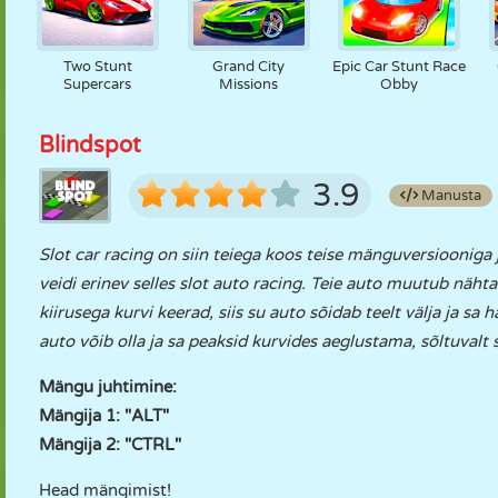
Two Stunt
Grand City
Epic Car Stunt Race
Supercars
Missions
Obby
Blindspot
3.9
Manusta
Slot car racing on siin teiega koos teise mänguversiooniga
veidi erinev selles slot auto racing. Teie auto muutub näht
kiirusega kurvi keerad, siis su auto sõidab teelt välja ja s
auto võib olla ja sa peaksid kurvides aeglustama, sõltuvalt 
Mängu juhtimine:
Mängija 1: "ALT"
Mängija 2: "CTRL"
Head mängimist!