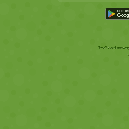
TwoPlayerGames.org 
V