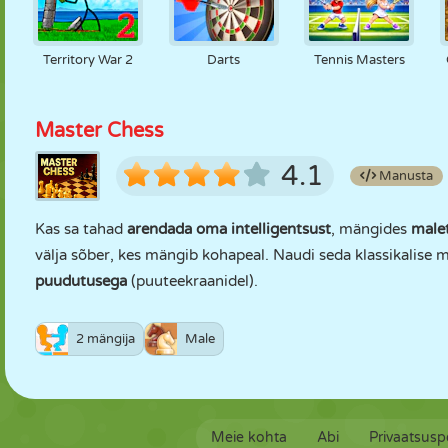
Territory War 2
Darts
Tennis Masters
Master Chess
4.1
Manusta
Kas sa tahad
arendada oma intelligentsust
, mängides
male
välja sõber, kes mängib kohapeal. Naudi seda klassikalise
puudutusega
(puuteekraanidel).
2 mängija
Male
Meie kohta
Abi
Privaatsuspo