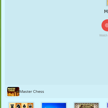
NUKK
PUSLE
REAKTSIOON
RETRO
ROBOT
STRATEEGIA
TRIKK
TANK
TENNIS
TRIPS-TRAPS-
TRULL
Master Chess