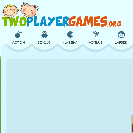
ACTION
SEIKLUS
KLASSIKA
VÕITLUS
LAPSED
3D
LENNUKID
TULNUKAS
TASAKAAL
KORVPALL
LOSS
MALE
CRAZY
KAITSE
DINOSAURUS
TÜDRUK
GOLF
HÜPPAMINE
MATEMAATIKA
LABÜRINT