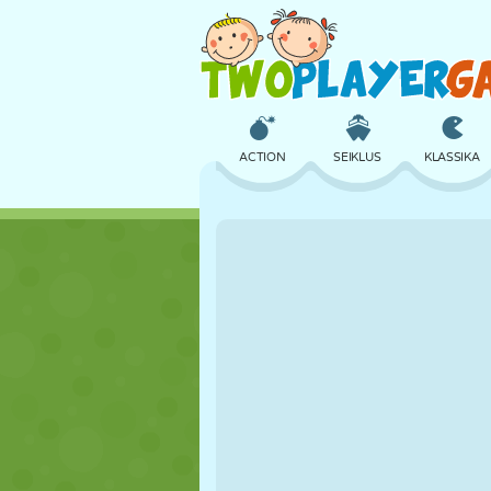
ACTION
SEIKLUS
KLASSIKA
3D
LENNUKID
TULNUKAS
LOSS
MALE
CRAZY
TÜDRUK
GOLF
HÜPPAMINE