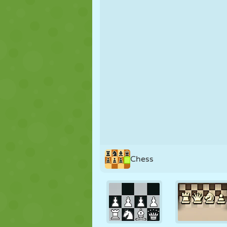
NUKK
PUSLE
REAKTSIOO
STRATEEGIA
TRIKK
TANK
Chess