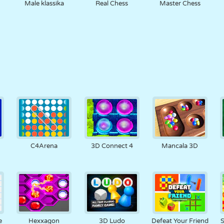
Male klassika
Real Chess
Master Chess
C4Arena
3D Connect 4
Mancala 3D
e
Hexxagon
3D Ludo
Defeat Your Friend