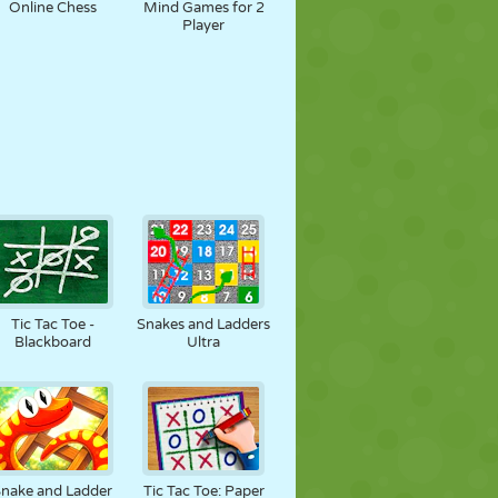
Online Chess
Mind Games for 2
Player
Tic Tac Toe -
Snakes and Ladders
Blackboard
Ultra
Snake and Ladder
Tic Tac Toe: Paper