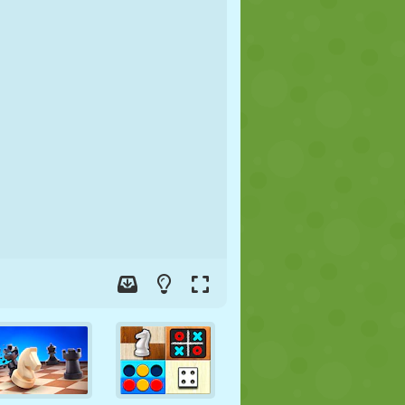
JALGPALL
KOSMOS
KRIIPSUJUKU
SÕDA
MAADLUS
ZOMBIE