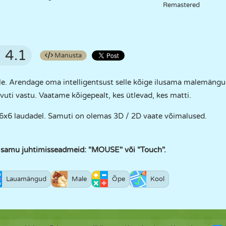
Remastered
4.1
Manusta
le. Arendage oma intelligentsust selle kõige ilusama malemäng
uti vastu. Vaatame kõigepealt, kes ütlevad, kes matti.
x6 laudadel. Samuti on olemas 3D / 2D vaate võimalused.
d samu juhtimisseadmeid: "MOUSE" või "Touch".
Lauamängud
Male
Õpe
Kool