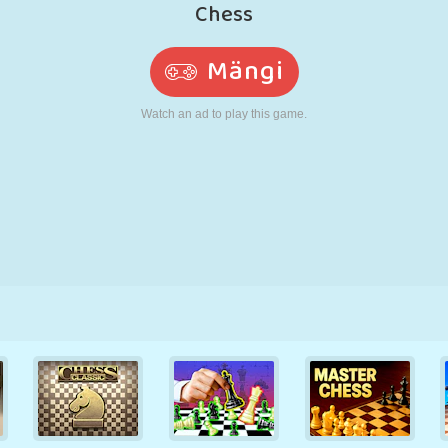
N
RETRO
ROBOT
JOOKSMINE
KOOL
LASKMINE
TENNIS
TRIPS-TRAPS-
PUUTEEKRAAN
TORN
VEOAUTO
TRULL