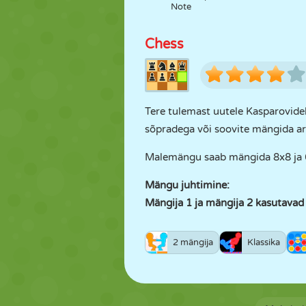
Note
Chess
Tere tulemast uutele Kasparovide
sõpradega või soovite mängida arv
Malemängu saab mängida 8x8 ja 6
Mängu juhtimine:
Mängija 1 ja mängija 2 kasutava
2 mängija
Klassika