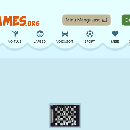
Minu Mängukast
VÕITLUS
LAPSED
VÕIDUSÕIT
SPORT
MEIE
TASAKAAL
KORVPALL
LAHING
PILJARD
LAUAMÄNGUD
KAITSE
DINOSAURUS
SÕITMINE
ÕPE
PÕGENEMINE
MATEMAATIKA
LABÜRINT
KOLETISED
MOOTORRATAS
ONLINE