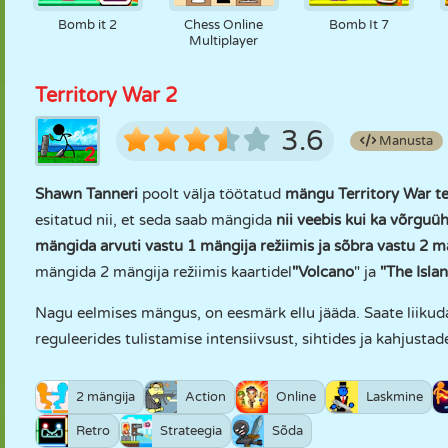
Bomb it 2
Chess Online
Bomb It 7
Multiplayer
Territory War 2
3.6
Manusta
Shawn Tanneri
poolt välja töötatud
mängu Territory War te
esitatud nii, et seda saab mängida
nii veebis kui ka võrgu
mängida arvuti vastu 1 mängija režiimis ja sõbra vastu 2 mä
mängida 2 mängija režiimis kaartidel
"Volcano
" ja
"The Islan
Nagu eelmises mängus, on eesmärk ellu jääda. Saate liikud
reguleerides tulistamise intensiivsust, sihtides ja kahjustad
2 mängija
Action
Online
Laskmine
Retro
Strateegia
Sõda