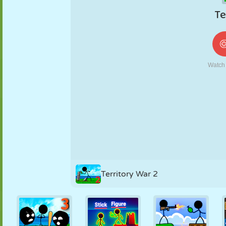
NUKK
PUSLE
REAKTSIOON
RETRO
ROBOT
STRATEEGIA
TRIKK
TANK
TENNIS
TRIPS-TRAPS-
TRULL
Territory War 2