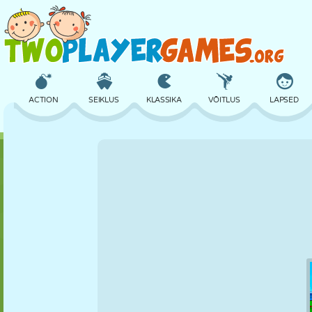
ACTION
SEIKLUS
KLASSIKA
VÕITLUS
LAPSED
3D
LENNUKID
TULNUKAS
TASAKAAL
KORVPALL
LOSS
MALE
CRAZY
KAITSE
DINOSAURUS
TÜDRUK
GOLF
HÜPPAMINE
MATEMAATIKA
LABÜRINT