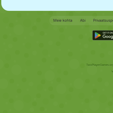
Meie kohta
Abi
Privaatsuspo
TwoPlayerGames.org 
V