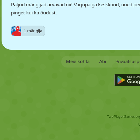
Paljud mängijad arvavad nii! Varjupaiga keskkond, uued p
pinget kui ka õudust.
1 mängija
Meie kohta
Abi
Privaatsuspo
TwoPlayerGames.org 
V