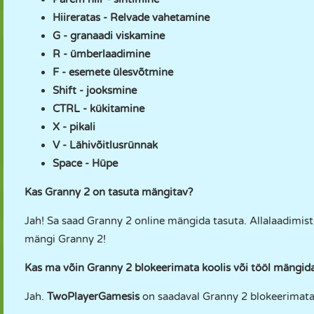
Hiireratas - Relvade vahetamine
G - granaadi viskamine
R - ümberlaadimine
F - esemete ülesvõtmine
Shift - jooksmine
CTRL - kükitamine
X - pikali
V - Lähivõitlusrünnak
Space - Hüpe
Kas Granny 2 on tasuta mängitav?
Jah! Sa saad Granny 2 online mängida tasuta. Allalaadimist v
mängi Granny 2!
Kas ma võin Granny 2 blokeerimata koolis või tööl mängid
Jah.
TwoPlayerGamesis
on saadaval Granny 2 blokeerimata v