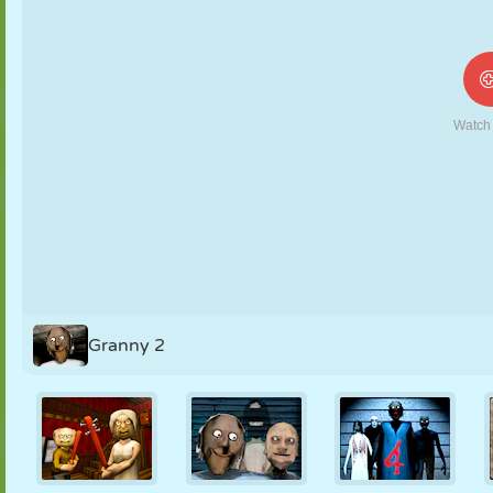
NUKK
PUSLE
REAKTSIOON
RETRO
ROBOT
STRATEEGIA
TRIKK
TANK
TENNIS
TRIPS-TRAPS-
TRULL
Granny 2