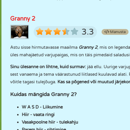
Granny 2
3.3
Manusta
Astu sisse hirmutavasse maailma
Granny 2
, mis on legend
üles mahajäetud varjupaigas, mis on täis pimedaid saladusi
Sinu ülesanne on lihtne, kuid surmav:
jää ellu. Uurige varju
sest vanaema ja tema väärastunud liitlased kuulavad alati. P
võitle tagasi tulejõuga.
Kas sa põgened või muutud järjekor
Kuidas mängida Granny 2?
W A S D - Liikumine
Hiir - vaata ringi
Vasakpoolne hiir - tulekahju
Parem hiir - sihtimine