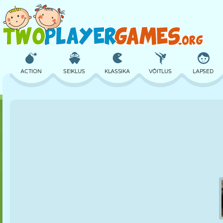
ACTION
SEIKLUS
KLASSIKA
VÕITLUS
LAPSED
3D
LENNUKID
TULNUKAS
TASAKAAL
KORVPALL
LOSS
MALE
CRAZY
KAITSE
DINOSAURUS
TÜDRUK
GOLF
HÜPPAMINE
MATEMAATIKA
LABÜRINT