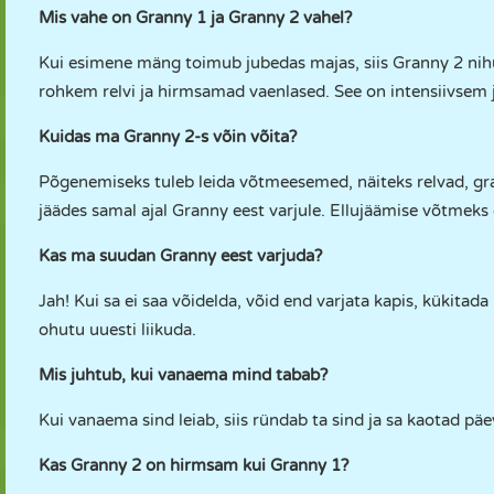
Mis vahe on Granny 1 ja Granny 2 vahel?
Kui esimene mäng toimub jubedas majas, siis Granny 2 nih
rohkem relvi ja hirmsamad vaenlased. See on intensiivsem
Kuidas ma Granny 2-s võin võita?
Põgenemiseks tuleb leida võtmeesemed, näiteks relvad, gran
jäädes samal ajal Granny eest varjule. Ellujäämise võtmeks o
Kas ma suudan Granny eest varjuda?
Jah! Kui sa ei saa võidelda, võid end varjata kapis, kükita
ohutu uuesti liikuda.
Mis juhtub, kui vanaema mind tabab?
Kui vanaema sind leiab, siis ründab ta sind ja sa kaotad päe
Kas Granny 2 on hirmsam kui Granny 1?