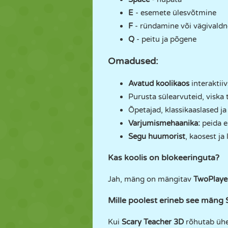
E
- esemete ülesvõtmine
F
- ründamine või vägivaldn
Q
- peitu ja põgene
Omadused:
Avatud koolikaos
interaktiiv
Purusta sülearvuteid, viska
Õpetajad, klassikaaslased ja
Varjumismehaanika:
peida e
Segu huumorist
, kaosest ja 
Kas koolis on blokeeringuta?
Jah, mäng on mängitav
TwoPlaye
Mille poolest erineb see mäng
Kui
Scary Teacher 3D
rõhutab ühe 