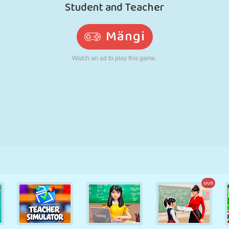
N
RETRO
ROBOT
JOOKSMINE
KOOL
LASKMINE
TENNIS
TRIPS-TRAPS-
PUUTEEKRAAN
TORN
VEOAUTO
TRULL
uus