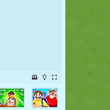
JALGPALL
KOSMOS
KRIIPSUJUKU
SÕDA
MAADLUS
ZOMBIE