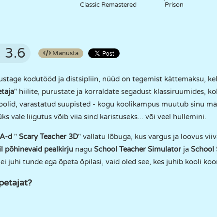
Classic Remastered
Prison
3.6
Manusta
ustage kodutööd ja distsipliin, nüüd on tegemist kättemaksu, ke
etaja
" hiilite, purustate ja korraldate segadust klassiruumides, ko
oolid, varastatud suupisted - kogu koolikampus muutub sinu mäss
ks vale liigutus võib viia sind karistuseks... või veel hullemini.
NA-d
"
Scary Teacher 3D
" vallatu lõbuga, kus vargus ja loovus vi
l põhinevaid pealkirju
nagu
School Teacher Simulator
ja
School 
ei juhi tunde ega õpeta õpilasi, vaid oled see, kes juhib kooli koo
petajat?