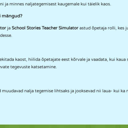
ini ja minnes naljategemisest kaugemale kui täielik kaos.
ri mängud?
tor
ja
School Stories Teacher Simulator
astud õpetaja rolli, kes j
idesse.
tekitada kaost, hiilida õpetajate eest kõrvale ja vaadata, kui kau
evate tegevuste katsetamine.
 muudavad nalja tegemise lihtsaks ja jooksevad nii laua- kui ka m