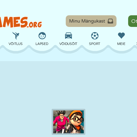
Minu Mängukast
VÕITLUS
LAPSED
VÕIDUSÕIT
SPORT
MEIE
TASAKAAL
KORVPALL
LAHING
PILJARD
LAUAMÄNGUD
KAITSE
DINOSAURUS
SÕITMINE
ÕPE
PÕGENEMINE
MATEMAATIKA
LABÜRINT
KOLETISED
MOOTORRATAS
ONLINE