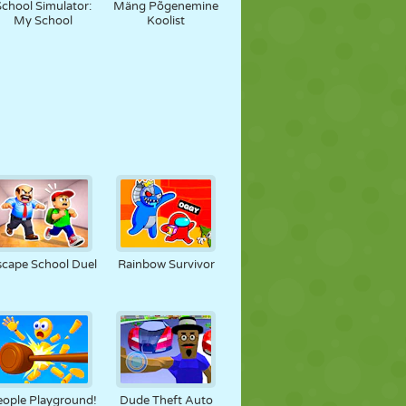
School Simulator:
Mäng Põgenemine
My School
Koolist
scape School Duel
Rainbow Survivor
eople Playground!
Dude Theft Auto