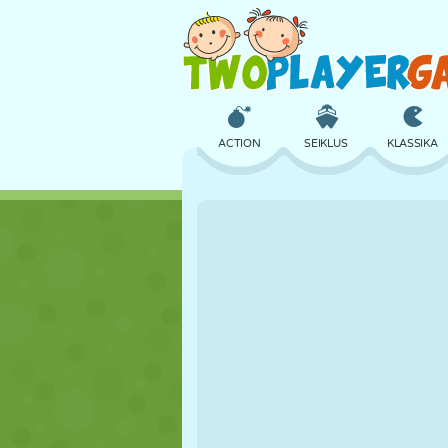
ACTION
SEIKLUS
KLASSIKA
3D
LENNUKID
TULNUKAS
LOSS
MALE
CRAZY
TÜDRUK
GOLF
HÜPPAMINE