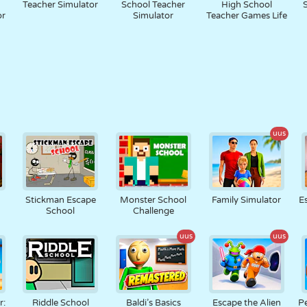
Teacher Simulator
School Teacher
High School
or
Simulator
Teacher Games Life
uus
Stickman Escape
Monster School
Family Simulator
E
School
Challenge
uus
uus
r:
Riddle School
Baldi’s Basics
Escape the Alien
P