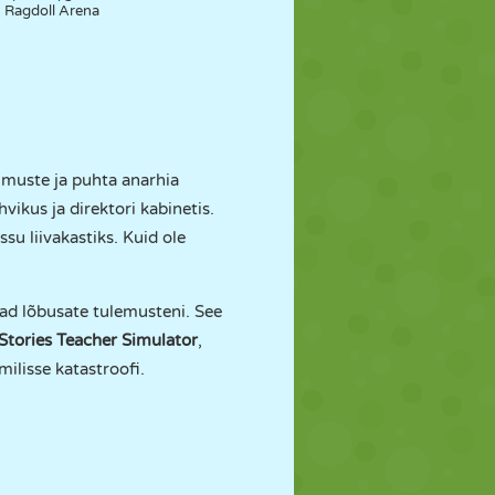
Ragdoll Arena
lmuste ja puhta anarhia
hvikus ja direktori kabinetis.
u liivakastiks. Kuid ole
ivad lõbusate tulemusteni. See
Stories Teacher Simulator
,
milisse katastroofi.