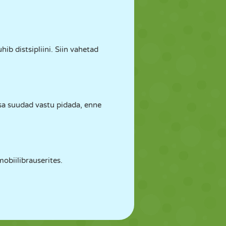
uhib distsipliini. Siin vahetad
a sa suudad vastu pidada, enne
obiilibrauserites.