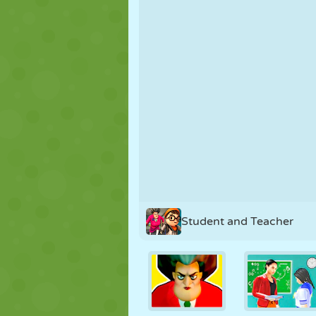
NUKK
PUSLE
REAKTSIOO
STRATEEGIA
TRIKK
TANK
Student and Teacher