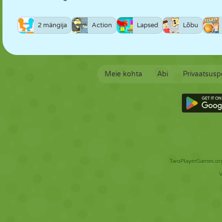
2 mängija
Action
Lapsed
Lõbu
Meie kohta
Abi
Privaatsuspo
TwoPlayerGames.org 
V