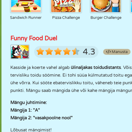
Sandwich Runner
Pizza Challenge
Burger Challenge
Funny Food Duel
4.3
Manusta
Kasside ja koerte vahel algab
ülinaljakas toidudistants
. Või
tervisliku toidu söömine. Ei tohi süüa külmutatud toitu ega
ühe võrra. Kui sööte ebatervislikku toitu, väheneb teie p
punkti. Mängu saab mängida ühe või kahe mängija mängurež
Mängu juhtimine:
Mängija 1: "A"
Mängija 2: "vasakpoolne nool"
Lõbusat mängimist!