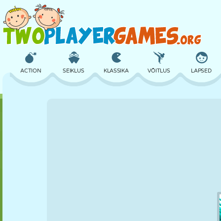
ACTION
SEIKLUS
KLASSIKA
VÕITLUS
LAPSED
3D
LENNUKID
TULNUKAS
TASAKAAL
KORVPALL
LOSS
MALE
CRAZY
KAITSE
DINOSAURUS
TÜDRUK
GOLF
HÜPPAMINE
MATEMAATIKA
LABÜRINT