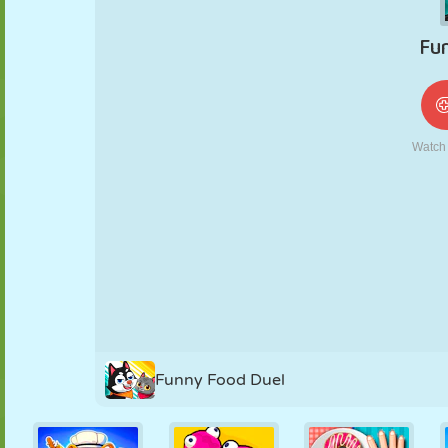
NUKK
PUSLE
REAKTSIOON
RETRO
ROBOT
STRATEEGIA
TRIKK
TANK
TENNIS
TRIPS-TRAPS-
TRULL
Funny Food Duel