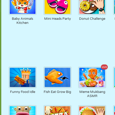
Baby Animals
Mini Heads Party
Donut Challenge
Kitchen
uus
Funny Food Idle
Fish Eat Grow Big
Meme Mukbang
ASMR