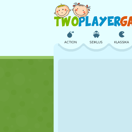
ACTION
SEIKLUS
KLASSIKA
3D
LENNUKID
TULNUKAS
LOSS
MALE
CRAZY
TÜDRUK
GOLF
HÜPPAMINE