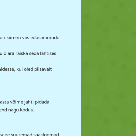
 on kiireim viis edusammude
id ära raiska seda lahtises
idesse, kui oled piisavalt
asta võime jahti pidada
 end nagu kodus.
 kutsuge suuremad saakloomad