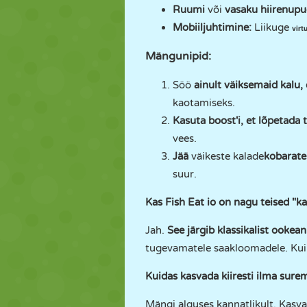
Ruumi
või
vasaku hiirenup
Mobiiljuhtimine:
Liikuge
virt
Mängunipid:
Söö
ainult väiksemaid kalu,
kaotamiseks.
Kasuta boost'i, et lõpetada
vees.
Jää
väikeste kalade
kobarate
suur.
Kas Fish Eat io on nagu teised "
Jah.
See järgib klassikalist ookean
tugevamatele saakloomadele. Kui
Kuidas kasvada kiiresti ilma sure
Mängi alguses kannatlikult. Kasva