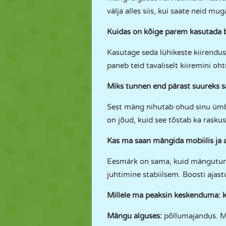
välja alles siis, kui saate neid mug
Kuidas on kõige parem kasutada b
Kasutage seda lühikeste kiirendus
paneb teid tavaliselt kiiremini oht
Miks tunnen end pärast suureks 
Sest mäng nihutab ohud sinu ümber
on jõud, kuid see tõstab ka raskus
Kas ma saan mängida mobiilis ja 
Eesmärk on sama, kuid mängutunne 
juhtimine stabiilsem. Boosti ajast
Millele ma peaksin keskenduma: k
Mängu alguses:
põllumajandus. Mä