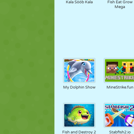
Kala Sööb Kala
Fish Eat Grow
Mega
My Dolphin Show
MineStrike.fun
Fish and Destroy 2
Stabfish2.io