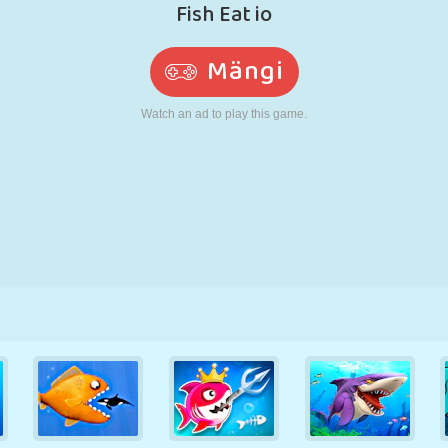
N
RETRO
ROBOT
JOOKSMINE
KOOL
LASKMINE
TENNIS
TRIPS-TRAPS-
PUUTEEKRAAN
TORN
VEOAUTO
TRULL