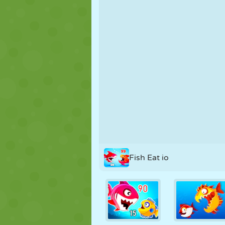
NUKK
PUSLE
REAKTSIOO
STRATEEGIA
TRIKK
TANK
Fish Eat io