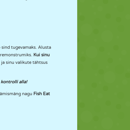
 sind tugevamaks. Alusta
meremonstrumiks.
Kui sinu
a sinu valikute tähtsus
ontrolli alla!
ujäämismäng nagu
Fish Eat