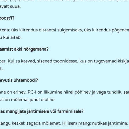
avalt süüa.
oost'i?
tena: üks kiirendus distantsi sulgemiseks, üks kiirendus põgene
u kui aitab.
saamist äkki nõrgemana?
. Kui sa kasvad, sisened tsoonidesse, kus on tugevamad kiskjad
t.
arvutis ühtemoodi?
on erinev. PC-l on liikumine hiirel põhinev ja väga tundlik, sam
us on mõlemal juhul oluline.
as mängijate jahtimisele või farmimisele?
ngu keskel: segada mõlemat. Hilisem mäng: nutikas jahtimine.