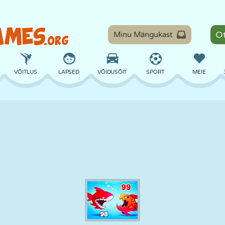
Minu Mängukast
VÕITLUS
LAPSED
VÕIDUSÕIT
SPORT
MEIE
TASAKAAL
KORVPALL
LAHING
PILJARD
LAUAMÄNGUD
KAITSE
DINOSAURUS
SÕITMINE
ÕPE
PÕGENEMINE
MATEMAATIKA
LABÜRINT
KOLETISED
MOOTORRATAS
ONLINE