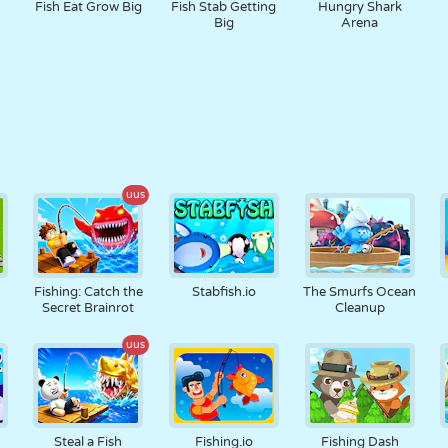
Fish Eat Grow Big
Fish Stab Getting
Hungry Shark
Big
Arena
uus
Fishing: Catch the
Stabfish.io
The Smurfs Ocean
Secret Brainrot
Cleanup
uus
Steal a Fish
Fishing.io
Fishing Dash