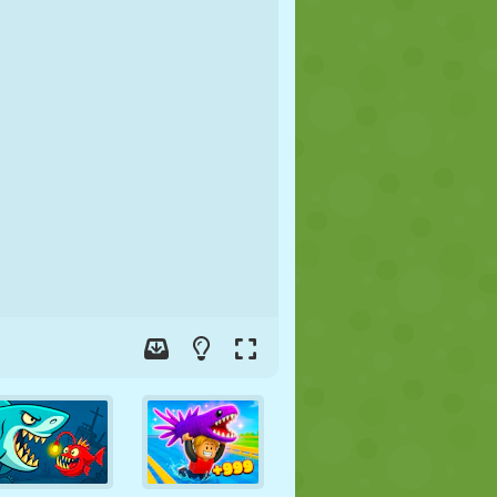
JALGPALL
KOSMOS
KRIIPSUJUKU
SÕDA
MAADLUS
ZOMBIE