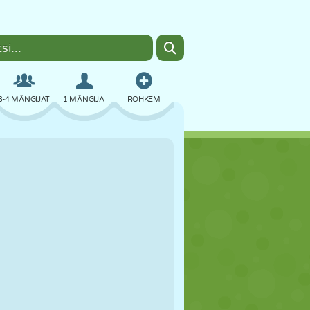
3-4 MÄNGIJAT
1 MÄNGIJA
ROHKEM
BOMBER
BRAUSER
AUTO
LENDAMINE
TOIT
LÕBU
PIXEL ART
PLATVORM
BASSEIN