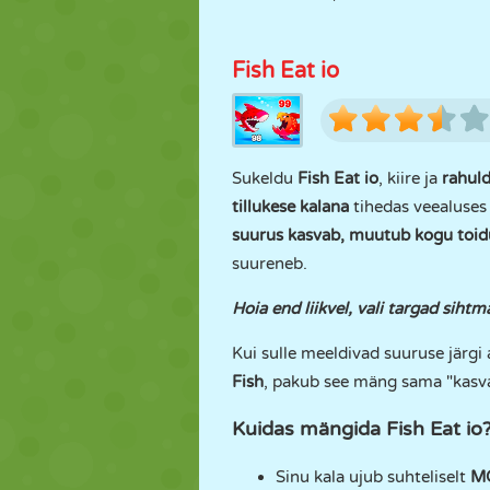
Fish Eat io
Sukeldu
Fish Eat io
, kiire ja
rahul
tillukese kalana
tihedas veealuse
suurus kasvab, muutub kogu toid
suureneb.
Hoia end liikvel, vali targad siht
Kui sulle meeldivad suuruse jär
Fish
, pakub see mäng sama "kasva
Kuidas mängida Fish Eat io
Sinu kala ujub suhteliselt
M