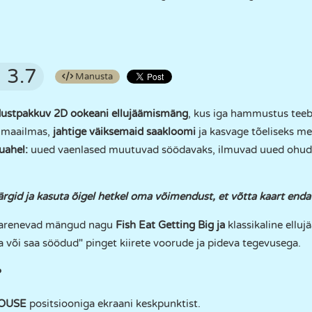
3.7
Manusta
dustpakkuv 2D ookeani ellujäämismäng
, kus iga hammustus teeb
s maailmas,
jahtige väiksemaid saakloomi
ja kasvage tõeliseks 
uahel:
uued vaenlased muutuvad söödavaks, ilmuvad uued ohud j
märgid ja kasuta õigel hetkel oma võimendust, et võtta kaart enda k
gi arenevad mängud nagu
Fish Eat Getting Big
ja
klassikaline ell
 või saa söödud" pinget kiirete voorude ja pideva tegevusega.
?
OUSE
positsiooniga ekraani keskpunktist.