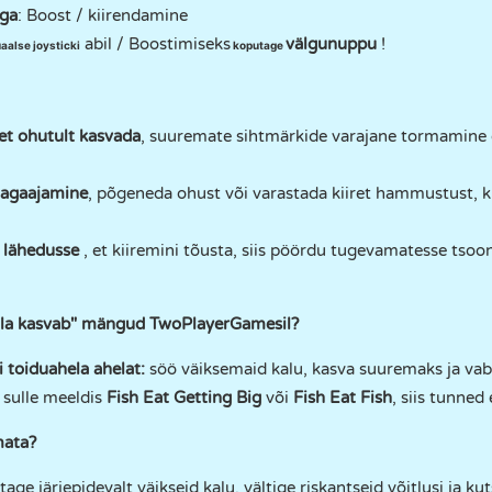
uga
: Boost / kiirendamine
abil / Boostimiseks
välgunuppu
!
uaalse joysticki
koputage
 et ohutult kasvada
, suuremate sihtmärkide varajane tormamine
 tagaajamine
, põgeneda ohust või varastada kiiret hammustust, ku
 lähedusse
, et kiiremini tõusta, siis pöördu tugevamatesse tsoon
kala kasvab" mängud TwoPlayerGamesil?
i toiduahela ahelat:
söö väiksemaid kalu, kasva suuremaks ja vab
 sulle meeldis
Fish Eat Getting Big
või
Fish Eat Fish
, siis tunned
mata?
tage järjepidevalt väikseid kalu, vältige riskantseid võitlusi ja