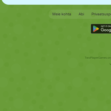
Meie kohta
Abi
Privaatsuspo
TwoPlayerGames.org 
V