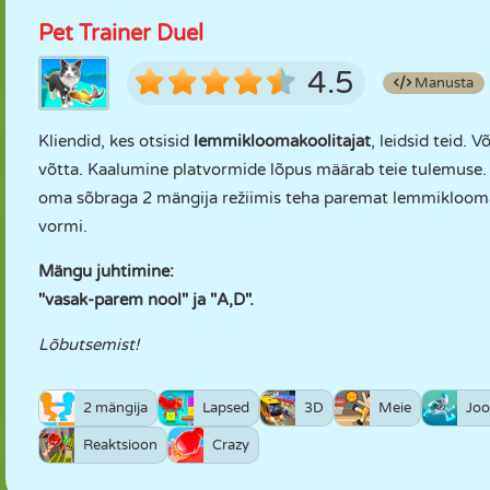
Pet Trainer Duel
4.5
Manusta
Kliendid, kes otsisid
lemmikloomakoolitajat
, leidsid teid. 
võtta. Kaalumine platvormide lõpus määrab teie tulemuse. Ku
oma sõbraga 2 mängija režiimis teha paremat lemmiklooma
vormi.
Mängu juhtimine:
"vasak-parem nool" ja "A,D".
Lõbutsemist!
2 mängija
Lapsed
3D
Meie
Joo
Reaktsioon
Crazy