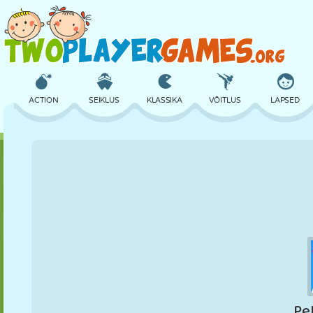
ACTION
SEIKLUS
KLASSIKA
VÕITLUS
LAPSED
3D
LENNUKID
TULNUKAS
TASAKAAL
KORVPALL
LOSS
MALE
CRAZY
KAITSE
DINOSAURUS
TÜDRUK
GOLF
HÜPPAMINE
MATEMAATIKA
LABÜRINT