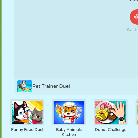
NUKK
PUSLE
REAKTSIOON
RETRO
ROBOT
STRATEEGIA
TRIKK
TANK
TENNIS
TRIPS-TRAPS-
TRULL
Pet Trainer Duel
Funny Food Duel
Baby Animals
Donut Challenge
Kitchen