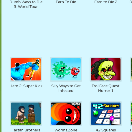
Dumb Ways to Die
Earn To Die
Earn to Die 2
D
3: World Tour
Hero 2: Super Kick
Silly Ways to Get
TrollFace Quest:
Infected
Horror 1
Tarzan Brothers
Worms.Zone
42 Squares
T