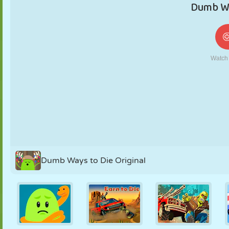
NUKK
PUSLE
REAKTSIOON
RETRO
ROBOT
STRATEEGIA
TRIKK
TANK
TENNIS
TRIPS-TRAPS-
TRULL
Dumb Ways to Die Original