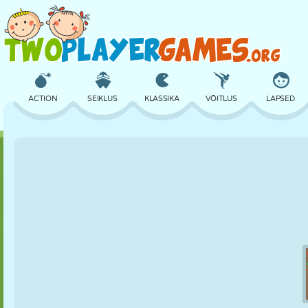
ACTION
SEIKLUS
KLASSIKA
VÕITLUS
LAPSED
3D
LENNUKID
TULNUKAS
TASAKAAL
KORVPALL
LOSS
MALE
CRAZY
KAITSE
DINOSAURUS
TÜDRUK
GOLF
HÜPPAMINE
MATEMAATIKA
LABÜRINT