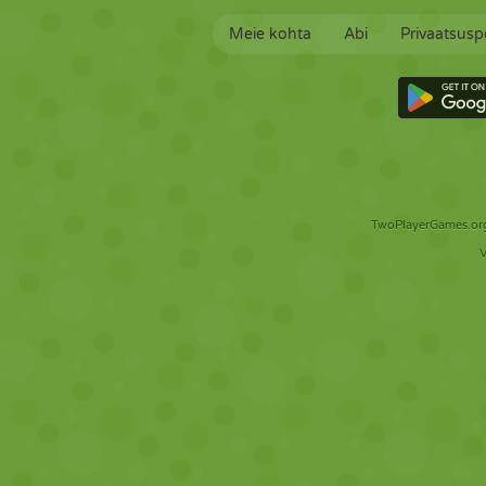
Meie kohta
Abi
Privaatsuspo
TwoPlayerGames.org 
V