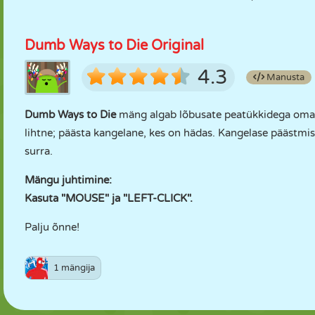
Dumb Ways to Die Original
4.3
Manusta
Dumb Ways to Die
mäng algab lõbusate peatükkidega oma o
lihtne; päästa kangelane, kes on hädas. Kangelase päästmisel
surra.
Mängu juhtimine:
Kasuta "MOUSE" ja "LEFT-CLICK".
Palju õnne!
1 mängija