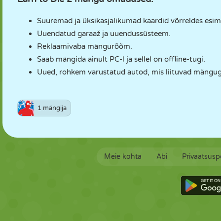
Suuremad ja üksikasjalikumad kaardid võrreldes es
Uuendatud garaaž ja uuendussüsteem.
Reklaamivaba mängurõõm.
Saab mängida ainult PC-l ja sellel on offline-tugi.
Uued, rohkem varustatud autod, mis liituvad mängug
1 mängija
Meie kohta
Abi
Privaatsuspo