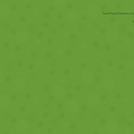
TwoPlayerGames.org 
V