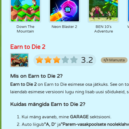
Down The
Neon Blaster 2
BEN 10's
Mountain
Adventure
Earn to Die 2
3.2
Manusta
Mis on Earn to Die 2?
Earn to Die 2
on Earn to Die esimese osa jätkuks. See on t
laiendab esimese versiooni lugu ning lisab uusi sõidukeid,
Kuidas mängida Earn to Die 2?
Kui mäng avaneb, mine
GARAGE
sektsiooni.
Auto liigub
"A, D
" ja
"Parem-vasakpoolsete nooleklahv