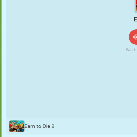
NUKK
PUSLE
REAKTSIOON
RETRO
ROBOT
STRATEEGIA
TRIKK
TANK
TENNIS
TRIPS-TRAPS-
TRULL
Earn to Die 2