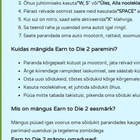
Õhus juhtimiseks kasuta
"W, S
" või
"Üles, Alla noolekl
Pärast relvade ostmist saate neid kasutada
"SPACE"
a
Kui sul on nitro, saad selle aktiveerida
"X
" klahviga.
Sa teenid raha ja uuendad oma autot igal ringil.
Saate parandada oma auto mootorit, rattaid, soomust,
Kuidas mängida Earn to Die 2 paremini?
Paranda kõigepealt kütust ja mootorit, jäta relvad vi
Ärge kiirendage rampidest laskumisel, see säästab kü
Osta uusi sõidukeid, tõstes sõidukid kõige kõrgemale
Kasuta nooleklahve, et juhtida sõidukit õhus.
Püüa mitte tabada takistusi, pikenda oma sõiduki elu
Mis on mängus Earn to Die 2 eesmärk?
Mängus püüad igas voorus oma sõidukit parandades kaugem
parimaid uuendusi ja tegelema zombidega.
Earn to Die 2 mängu omadused: