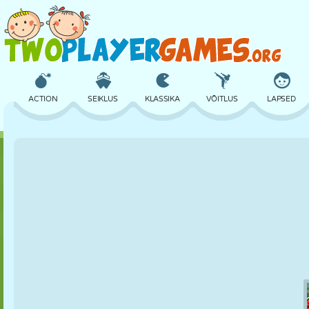
ACTION
SEIKLUS
KLASSIKA
VÕITLUS
LAPSED
3D
LENNUKID
TULNUKAS
TASAKAAL
KORVPALL
LOSS
MALE
CRAZY
KAITSE
DINOSAURUS
TÜDRUK
GOLF
HÜPPAMINE
MATEMAATIKA
LABÜRINT