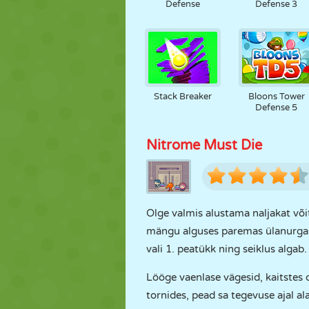
Defense
Defense 3
Stack Breaker
Bloons Tower
Defense 5
Nitrome Must Die
Olge valmis alustama naljakat või
mängu alguses paremas ülanurga
vali 1. peatükk ning seiklus algab.
Lööge vaenlase vägesid, kaitstes o
tornides, pead sa tegevuse ajal a