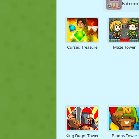
Nitrom
Cursed Treasure
Maze Tower
King Rugni Tower
Bloons Tower