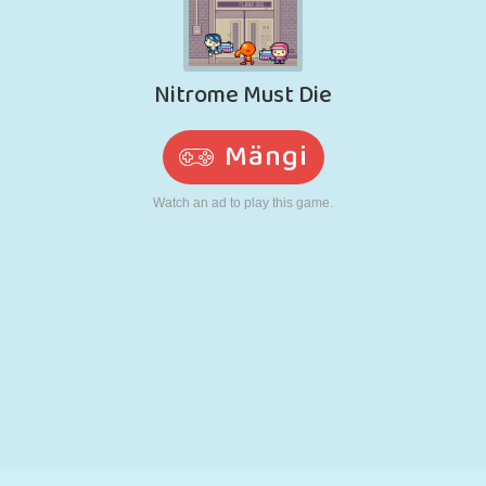
N
RETRO
ROBOT
JOOKSMINE
KOOL
LASKMINE
TENNIS
TRIPS-TRAPS-
PUUTEEKRAAN
TORN
VEOAUTO
TRULL