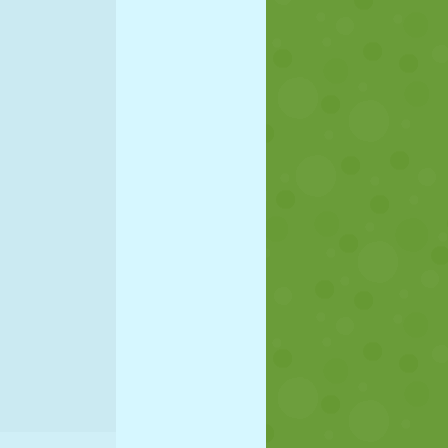
JALGPALL
KOSMOS
KRIIPSUJUKU
SÕDA
MAADLUS
ZOMBIE