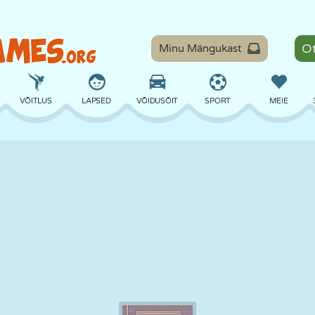
Minu Mängukast
VÕITLUS
LAPSED
VÕIDUSÕIT
SPORT
MEIE
TASAKAAL
KORVPALL
LAHING
PILJARD
LAUAMÄNGUD
KAITSE
DINOSAURUS
SÕITMINE
ÕPE
PÕGENEMINE
MATEMAATIKA
LABÜRINT
KOLETISED
MOOTORRATAS
ONLINE