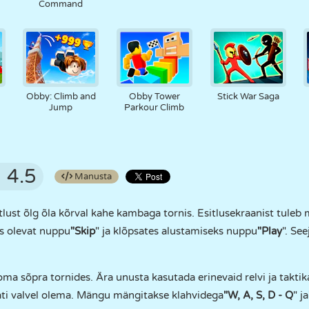
Command
Obby: Climb and
Obby Tower
Stick War Saga
Jump
Parkour Climb
4.5
Manusta
tlust õlg õla kõrval kahe kambaga tornis. Esitlusekraanist tule
s olevat nuppu
"Skip
" ja klõpsates alustamiseks nuppu
"Play
". Se
ma sõpra tornides. Ära unusta kasutada erinevaid relvi ja taktika
lati valvel olema. Mängu mängitakse klahvidega
"W, A, S, D - Q
" ja