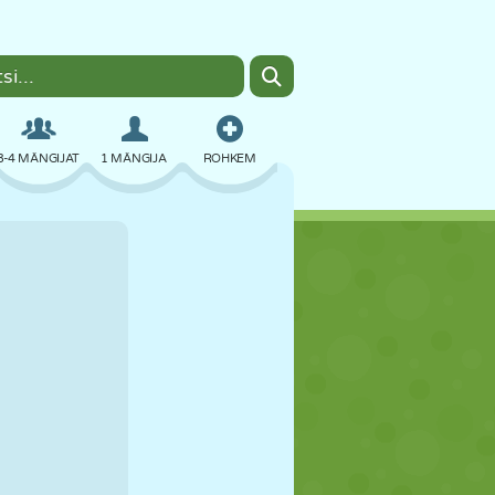
3-4 MÄNGIJAT
1 MÄNGIJA
ROHKEM
BOMBER
BRAUSER
AUTO
LENDAMINE
TOIT
LÕBU
PIXEL ART
PLATVORM
BASSEIN