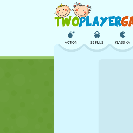
ACTION
SEIKLUS
KLASSIKA
3D
LENNUKID
TULNUKAS
LOSS
MALE
CRAZY
TÜDRUK
GOLF
HÜPPAMINE