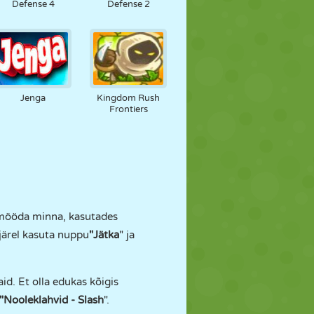
Defense 4
Defense 2
Jenga
Kingdom Rush
Frontiers
b mööda minna, kasutades
ejärel kasuta nuppu
"Jätka
" ja
id. Et olla edukas kõigis
"Nooleklahvid - Slash
".