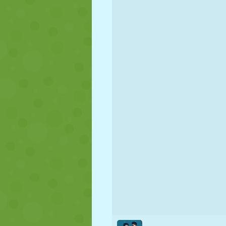
NUKK
PUSLE
REAKTSIOO
STRATEEGIA
TRIKK
TANK