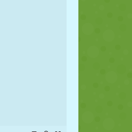
JALGPALL
KOSMOS
KRIIPSUJUKU
SÕDA
MAADLUS
ZOMBIE