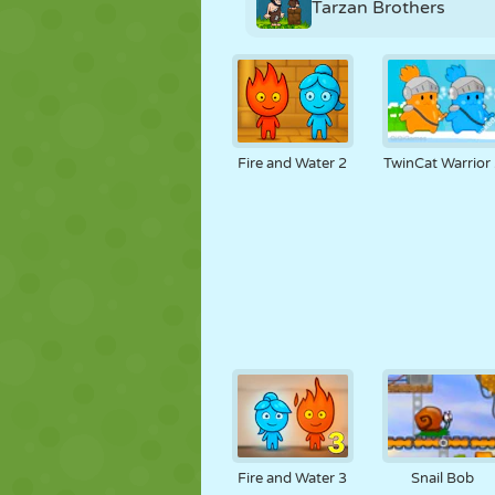
Tarzan Brothers
Fire and Water 2
TwinCat Warrior
Fire and Water 3
Snail Bob