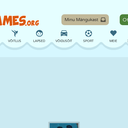
Minu Mängukast
VÕITLUS
LAPSED
VÕIDUSÕIT
SPORT
MEIE
TASAKAAL
KORVPALL
LAHING
PILJARD
LAUAMÄNGUD
KAITSE
DINOSAURUS
SÕITMINE
ÕPE
PÕGENEMINE
MATEMAATIKA
LABÜRINT
KOLETISED
MOOTORRATAS
ONLINE