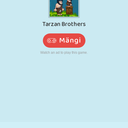
N
RETRO
ROBOT
JOOKSMINE
KOOL
LASKMINE
TENNIS
TRIPS-TRAPS-
PUUTEEKRAAN
TORN
VEOAUTO
TRULL