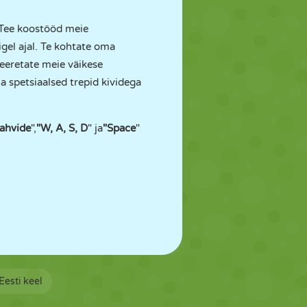
. Tee koostööd meie
igel ajal. Te kohtate oma
veeretate meie väikese
 spetsiaalsed trepid kividega
ahvide
",
"W, A, S, D
" ja
"Space
"
Eesti keel