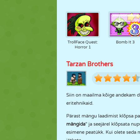
TrollFace Quest:
Bomb It 3
Horror 1
Tarzan Brothers
Siin on maailma kõige andekam du
eritehnikaid.
Pärast mängu laadimist klõpsa pa
mängida
" ja seejärel klõpsata nup
esimene peatükk. Kui olete seda m