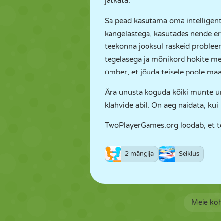
jätkata.
Sa pead kasutama oma intelligents
kangelastega, kasutades nende eri
teekonna jooksul raskeid probleem
tegelasega ja mõnikord hokite mei
ümber, et jõuda teisele poole maa
Ära unusta koguda kõiki münte ü
klahvide abil. On aeg näidata, kui 
TwoPlayerGames.org loodab, et te
2 mängija
Seiklus
Meie ko