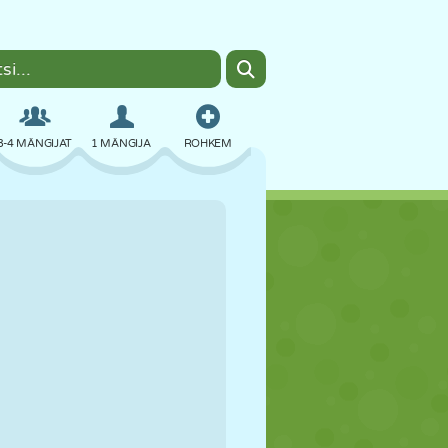
3-4 MÄNGIJAT
1 MÄNGIJA
ROHKEM
BOMBER
BRAUSER
AUTO
LENDAMINE
TOIT
LÕBU
PIXEL ART
PLATVORM
BASSEIN