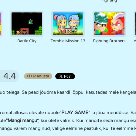
Fighting
Battle City
Zombie Mission 13
Fighting Brothers
A
4.4
Manusta
o teiega. Sa pead jõudma kaardi lõppu, kasutades meie kangelas
remal allosas olevale nupule
"PLAY GAME
" ja jõua menüüsse. Sa
ule
"Mängi mängu
", kui olete valmis. Kui mängite seda mängu esi
ängu varem mänginud, valige eelmine peatükk, kui te eelmine kor