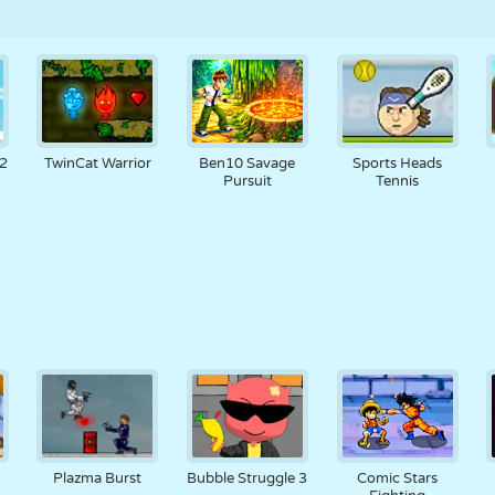
 2
TwinCat Warrior
Ben10 Savage
Sports Heads
Pursuit
Tennis
Plazma Burst
Bubble Struggle 3
Comic Stars