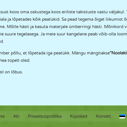
ust koos oma oskustega koos eriliste takistuste vastu väljakul
ala ja lõpetades kõik peatükid. Sa pead tegema õiget liikumist õ
e. Mõtle hästi ja kasuta materjale ümberringi hästi. Mõnikord 
e suure tegelasega. Ja meie suur kangelane peab võib-olla looma
d.
mber põllu, et lõpetada iga peatükk. Mängu mängitakse
"Noolekl
hea topelt oled.
il on lõbus.
hta
Abi
Privaatsuspoliitika
Küpsised
Kontakt