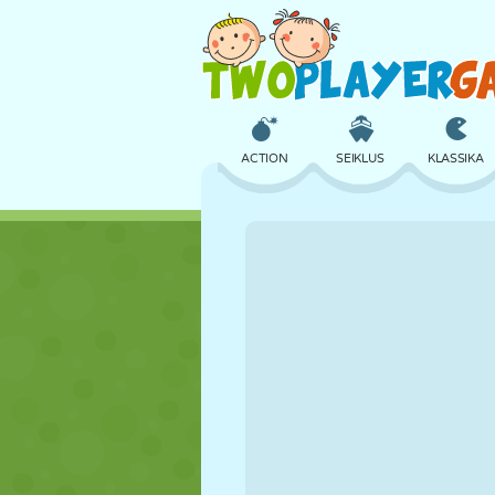
ACTION
SEIKLUS
KLASSIKA
3D
LENNUKID
TULNUKAS
LOSS
MALE
CRAZY
TÜDRUK
GOLF
HÜPPAMINE