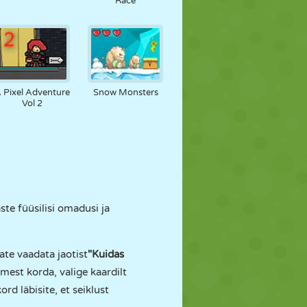
Race
 Pixel Adventure
Snow Monsters
Vol 2
te füüsilisi omadusi ja
ate vaadata jaotist
"Kuidas
mest korda, valige kaardilt
d läbisite, et seiklust