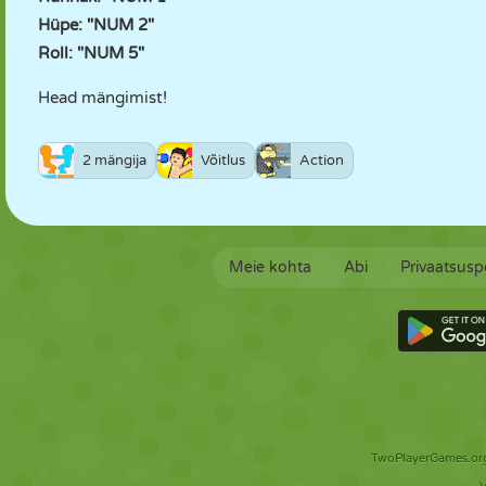
Hüpe: "NUM 2"
Roll: "NUM 5"
Head mängimist!
2 mängija
Võitlus
Action
Meie kohta
Abi
Privaatsuspo
TwoPlayerGames.org 