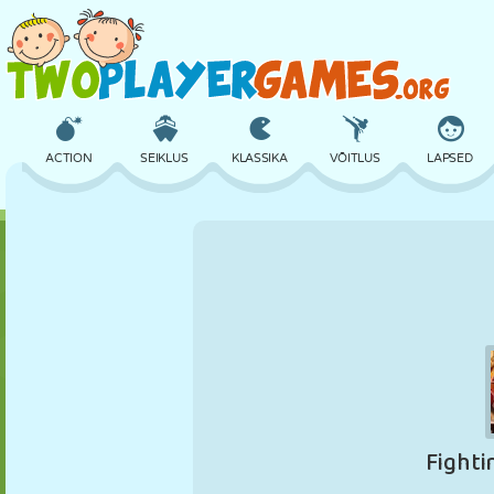
ACTION
SEIKLUS
KLASSIKA
VÕITLUS
LAPSED
3D
LENNUKID
TULNUKAS
TASAKAAL
KORVPALL
LOSS
MALE
CRAZY
KAITSE
DINOSAURUS
TÜDRUK
GOLF
HÜPPAMINE
MATEMAATIKA
LABÜRINT