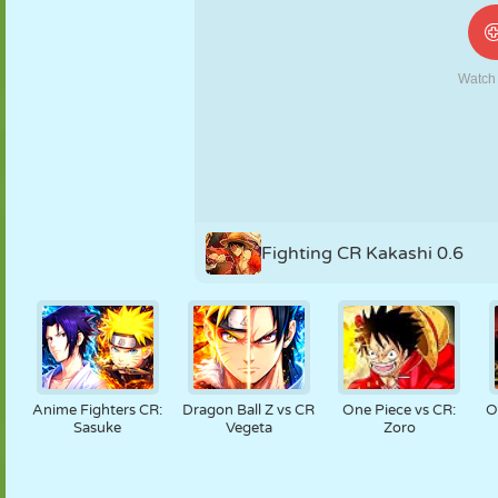
NUKK
PUSLE
REAKTSIOON
RETRO
ROBOT
STRATEEGIA
TRIKK
TANK
TENNIS
TRIPS-TRAPS-
TRULL
Fighting CR Kakashi 0.6
Anime Fighters CR:
Dragon Ball Z vs CR
One Piece vs CR:
O
Sasuke
Vegeta
Zoro