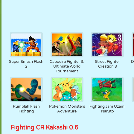
Super Smash Flash
Capoeira Fighter 3:
Street Fighter
D
2
Ultimate World
Creation 3
Tournament
Rumblah Flash
Pokemon Monsters
Fighting Jam Uzami
Fighting
Adventure
Naruto
Fighting CR Kakashi 0.6