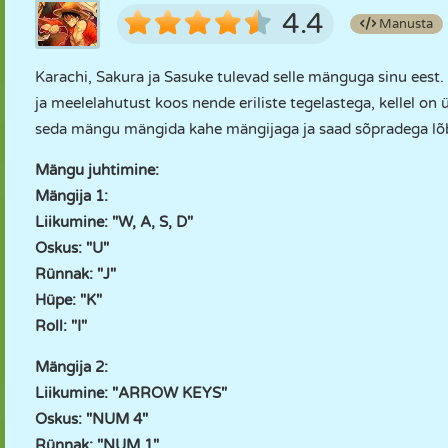
4.4
Manusta
Karachi, Sakura ja Sasuke tulevad selle mänguga sinu eest
ja meelelahutust koos nende eriliste tegelastega, kellel on ü
seda mängu mängida kahe mängijaga ja saad sõpradega lõbus
Mängu juhtimine:
Mängija 1:
Liikumine: "W, A, S, D"
Oskus: "U"
Rünnak: "J"
Hüpe: "K"
Roll: "I"
Mängija 2:
Liikumine: "ARROW KEYS"
Oskus: "NUM 4"
Rünnak: "NUM 1"