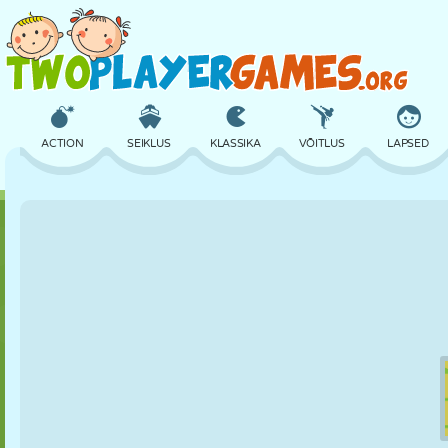
ACTION
SEIKLUS
KLASSIKA
VÕITLUS
LAPSED
3D
LENNUKID
TULNUKAS
TASAKAAL
KORVPALL
LOSS
MALE
CRAZY
KAITSE
DINOSAURUS
TÜDRUK
GOLF
HÜPPAMINE
MATEMAATIKA
LABÜRINT