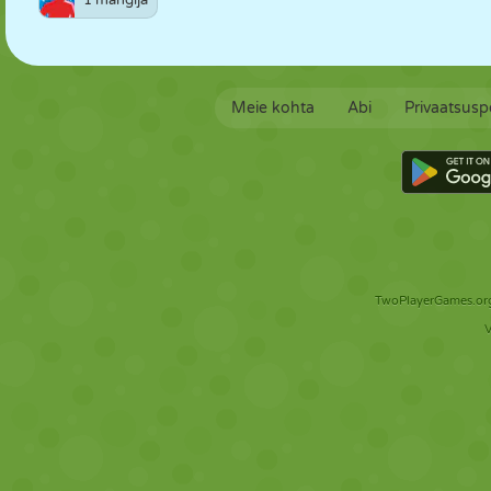
1 mängija
Meie kohta
Abi
Privaatsuspo
TwoPlayerGames.org 
V