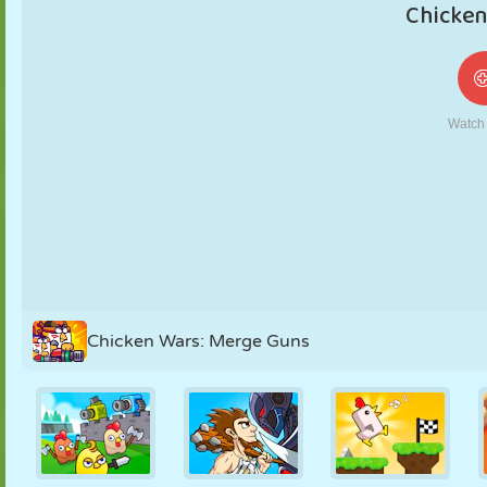
NUKK
PUSLE
REAKTSIOON
RETRO
ROBOT
STRATEEGIA
TRIKK
TANK
TENNIS
TRIPS-TRAPS-
TRULL
Chicken Wars: Merge Guns