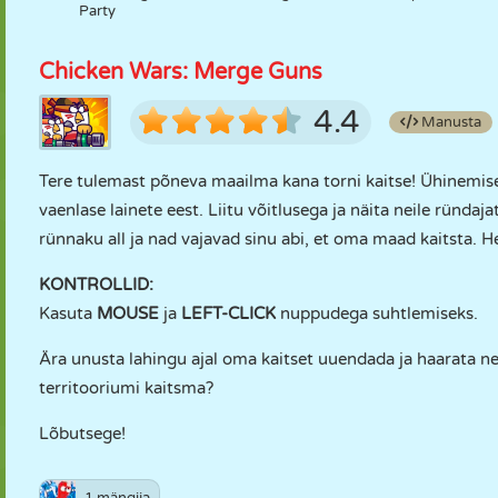
Party
Chicken Wars: Merge Guns
4.4
Manusta
Tere tulemast põneva maailma kana torni kaitse! Ühinemise
vaenlase lainete eest. Liitu võitlusega ja näita neile ründa
rünnaku all ja nad vajavad sinu abi, et oma maad kaitsta. H
KONTROLLID:
Kasuta
MOUSE
ja
LEFT-CLICK
nuppudega suhtlemiseks.
Ära unusta lahingu ajal oma kaitset uuendada ja haarata ne
territooriumi kaitsma?
Lõbutsege!