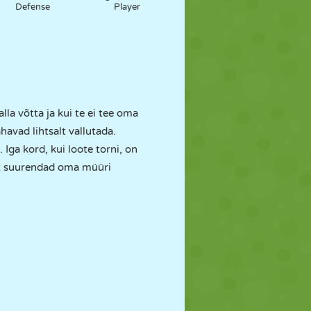
Defense
Player
a võtta ja kui te ei tee oma
havad lihtsalt vallutada.
Iga kord, kui loote torni, on
 et suurendad oma müüri