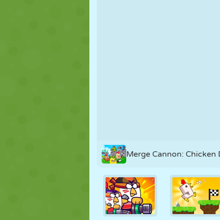
NUKK
PUSLE
REAKTSIOO
STRATEEGIA
TRIKK
TANK
Merge Cannon: Chicken 