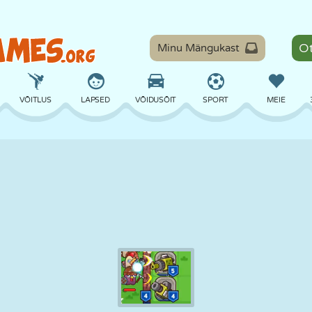
Minu Mängukast
VÕITLUS
LAPSED
VÕIDUSÕIT
SPORT
MEIE
TASAKAAL
KORVPALL
LAHING
PILJARD
LAUAMÄNGUD
KAITSE
DINOSAURUS
SÕITMINE
ÕPE
PÕGENEMINE
MATEMAATIKA
LABÜRINT
KOLETISED
MOOTORRATAS
ONLINE