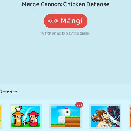
N
RETRO
ROBOT
JOOKSMINE
KOOL
LASKMINE
TENNIS
TRIPS-TRAPS-
PUUTEEKRAAN
TORN
VEOAUTO
TRULL
Defense
uus