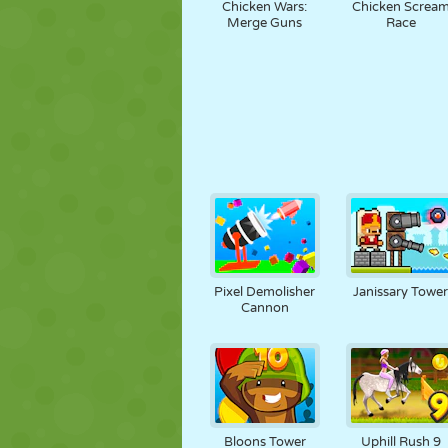
Chicken Wars:
Chicken Screa
Merge Guns
Race
Pixel Demolisher
Janissary Towe
Cannon
Bloons Tower
Uphill Rush 9