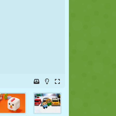
JALGPALL
KOSMOS
KRIIPSUJUKU
SÕDA
MAADLUS
ZOMBIE