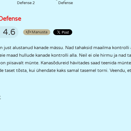
Defense 2
Defense
Defense
4.6
Manusta
just alustanud kanade mässu. Nad tahaksid maailma kontrolli all
eie maad hullude kanade kontrolli alla. Neil ei ole hirmu ja nad ta
l on piisavalt münte. Kanasõdureid hävitades saad teenida münte. 
ide taset tõsta, kui ühendate kaks samal tasemel torni. Veendu,
.