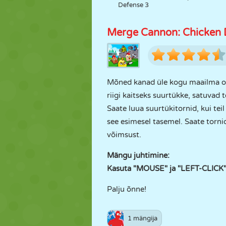
Defense 3
Merge Cannon: Chicken 
Mõned kanad üle kogu maailma on 
riigi kaitseks suurtükke, satuvad t
Saate luua suurtükitornid, kui tei
see esimesel tasemel. Saate torn
võimsust.
Mängu juhtimine:
Kasuta "MOUSE" ja "LEFT-CLICK"
Palju õnne!
1 mängija