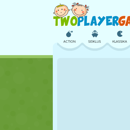
ACTION
SEIKLUS
KLASSIKA
3D
LENNUKID
TULNUKAS
LOSS
MALE
CRAZY
TÜDRUK
GOLF
HÜPPAMINE