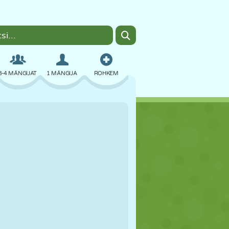
3-4 MÄNGIJAT
1 MÄNGIJA
ROHKEM
BOMBER
BRAUSER
AUTO
LENDAMINE
TOIT
LÕBU
PIXEL ART
PLATVORM
BASSEIN