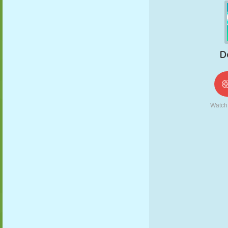
NUKK
PUSLE
REAKTSIOON
RETRO
ROBOT
STRATEEGIA
TRIKK
TANK
TENNIS
TRIPS-TRAPS-
TRULL