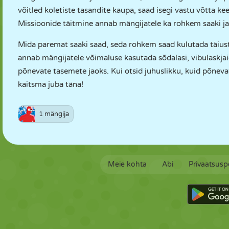
võitled koletiste tasandite kaupa, saad isegi vastu võtta k
Missioonide täitmine annab mängijatele ka rohkem saaki ja
Mida paremat saaki saad, seda rohkem saad kulutada täiust
annab mängijatele võimaluse kasutada sõdalasi, vibulaskjaid
põnevate tasemete jaoks. Kui otsid juhuslikku, kuid põnev
kaitsma juba täna!
1 mängija
Meie kohta
Abi
Privaatsuspo