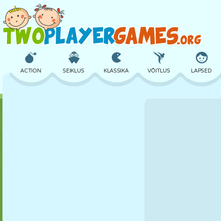
ACTION
SEIKLUS
KLASSIKA
VÕITLUS
LAPSED
3D
LENNUKID
TULNUKAS
TASAKAAL
KORVPALL
LOSS
MALE
CRAZY
KAITSE
DINOSAURUS
TÜDRUK
GOLF
HÜPPAMINE
MATEMAATIKA
LABÜRINT