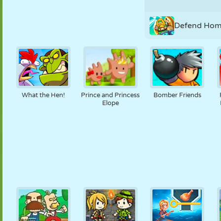
Defend Ho
What the Hen!
Prince and Princess
Bomber Friends
Elope