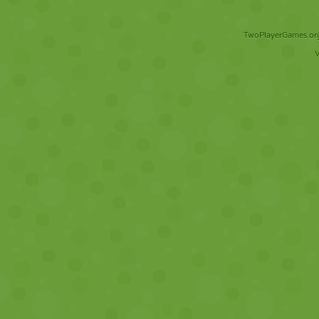
TwoPlayerGames.org 
V