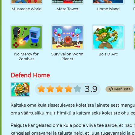
Mustache World
Maze Tower
Home Island
No Mercy for
Survival on Worm
Bois D Arc
Zombies
Planet
Defend Home
3.9
Manusta
Kaitske oma küla sissetulevate koletiste lainete eest mäng
oma väärtusliku multifilmiküla kaitsmiseks koletiste ohu ee
Paiguta kangelased oma küla poole viiva tee äärde, et nad 
kangelasi omavahel ja täiusta neid, et luua tugevamaid ja