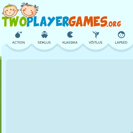
ACTION
SEIKLUS
KLASSIKA
VÕITLUS
LAPSED
3D
LENNUKID
TULNUKAS
TASAKAAL
KORVPALL
LOSS
MALE
CRAZY
KAITSE
DINOSAURUS
TÜDRUK
GOLF
HÜPPAMINE
MATEMAATIKA
LABÜRINT