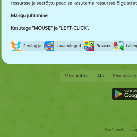
ressursse ja seetõttu pead sa kasutama ressursse õige strat
Mängu juhtimine:
Kasutage "MOUSE" ja "LEFT-CLICK".
2 mängija
Lauamängud
Brauser
Lahin
Meie kohta
Abi
Privaatsuspo
TwoPlayerGames.org 