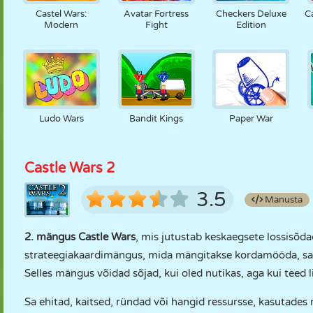
Castel Wars:
Avatar Fortress
Checkers Deluxe
C
Modern
Fight
Edition
Ludo Wars
Bandit Kings
Paper War
Castle Wars 2
3.5
Manusta
2. mängus Castle Wars
, mis jutustab keskaegsete lossisõda
strateegiakaardimängus, mida mängitakse kordamööda, saad
Selles mängus võidad sõjad, kui oled nutikas, aga kui teed
Sa ehitad, kaitsed, ründad või hangid ressursse, kasutades