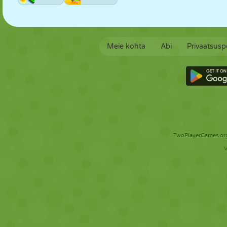
Meie kohta
Abi
Privaatsuspo
TwoPlayerGames.org 
V