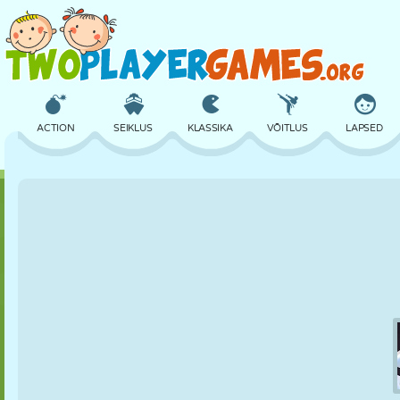
ACTION
SEIKLUS
KLASSIKA
VÕITLUS
LAPSED
3D
LENNUKID
TULNUKAS
TASAKAAL
KORVPALL
LOSS
MALE
CRAZY
KAITSE
DINOSAURUS
TÜDRUK
GOLF
HÜPPAMINE
MATEMAATIKA
LABÜRINT