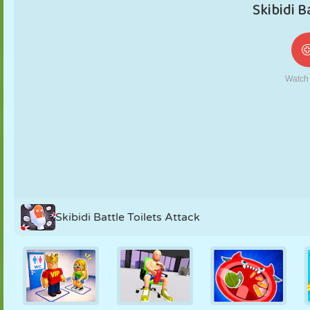
NUKK
PUSLE
REAKTSIOON
RETRO
ROBOT
STRATEEGIA
TRIKK
TANK
TENNIS
TRIPS-TRAPS-
TRULL
Skibidi Battle Toilets Attack