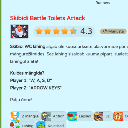
Runners
Skibidi Battle Toilets Attack
4.3
Manusta
Skibidi WC lahing
algab üle kuusnurksete platvormide põnev
mängurežiimides. See lahing sisaldab kuuma pipart, tualettp
lahingul alata!
Kuidas mängida?
Player 1: "W, A, S, D"
Player 2: "ARROW KEYS"
Palju õnne!
2 mängija
Action
Lapsed
3D
O
Lahing
Koletised