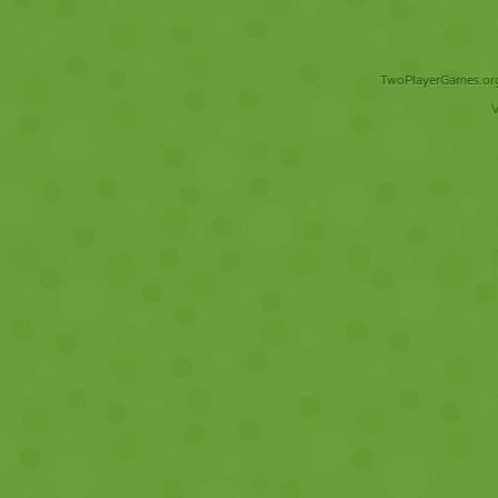
TwoPlayerGames.org 
V