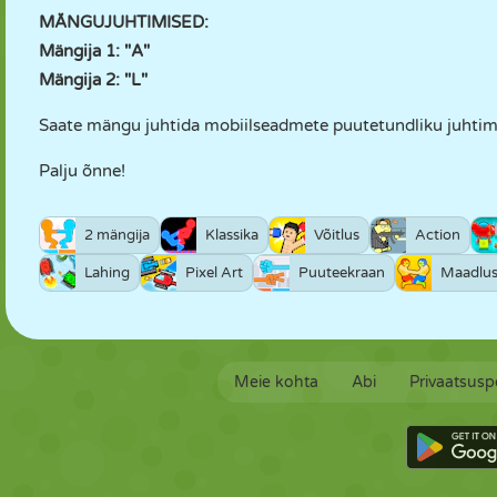
MÄNGUJUHTIMISED:
Mängija 1: "A"
Mängija 2: "L"
Saate mängu juhtida mobiilseadmete puutetundliku juhtimi
Palju õnne!
2 mängija
Klassika
Võitlus
Action
Lahing
Pixel Art
Puuteekraan
Maadlu
Meie kohta
Abi
Privaatsuspo