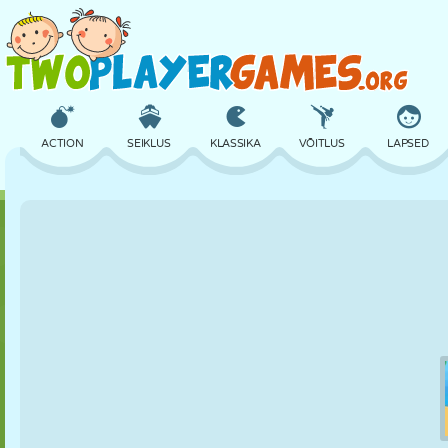
ACTION
SEIKLUS
KLASSIKA
VÕITLUS
LAPSED
3D
LENNUKID
TULNUKAS
TASAKAAL
KORVPALL
LOSS
MALE
CRAZY
KAITSE
DINOSAURUS
TÜDRUK
GOLF
HÜPPAMINE
MATEMAATIKA
LABÜRINT