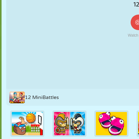
NUKK
PUSLE
REAKTSIOON
RETRO
ROBOT
STRATEEGIA
TRIKK
TANK
TENNIS
TRIPS-TRAPS-
TRULL
12 MiniBattles