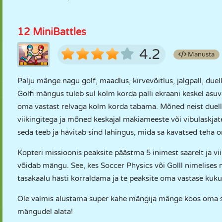
12 MiniBattles
4.2
Manusta
Palju mänge nagu golf, maadlus, kirvevõitlus, jalgpall, duel
Golfi mängus tuleb sul kolm korda palli ekraani keskel asuva
oma vastast relvaga kolm korda tabama. Mõned neist duell
viikingitega ja mõned keskajal makiameeste või vibulaskj
seda teeb ja hävitab sind lahingus, mida sa kavatsed teha 
Kopteri missioonis peaksite päästma 5 inimest saarelt ja v
võidab mängu. See, kes Soccer Physics või Golll nimelis
tasakaalu hästi korraldama ja te peaksite oma vastase kuku
Ole valmis alustama super kahe mängija mänge koos oma sõb
mängudel alata!