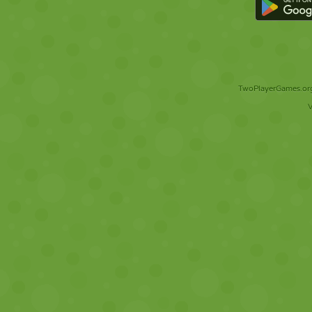
TwoPlayerGames.org 
V