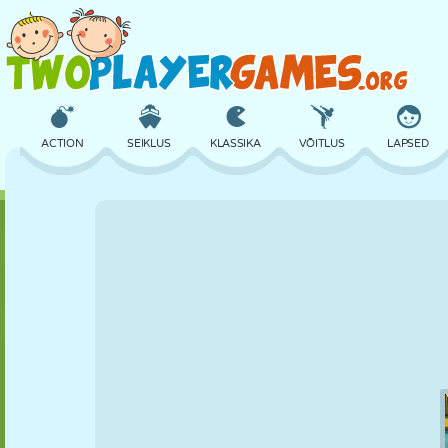
ACTION
SEIKLUS
KLASSIKA
VÕITLUS
LAPSED
3D
LENNUKID
TULNUKAS
TASAKAAL
KORVPALL
LOSS
MALE
CRAZY
KAITSE
DINOSAURUS
TÜDRUK
GOLF
HÜPPAMINE
MATEMAATIKA
LABÜRINT