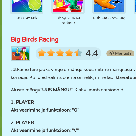
360 Smash
Obby Survive
Fish Eat Grow Big
Parkour
Big Birds Racing
4.4
Manusta
Jätkame teie jaoks vingeid mänge koos mitme mängijaga v
korraga. Kui oled valmis olema õnnelik, mine läbi klaviatuur
Alusta mängu
"UUS MÄNGU
". Klahvikombinatsioonid:
1. PLAYER
Aktiveerimine ja funktsioon: "Q"
2. PLAYER
Aktiveerimine ja funktsioon: "V"