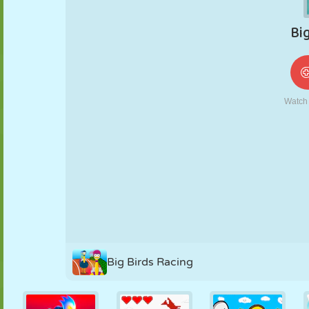
NUKK
PUSLE
REAKTSIOON
RETRO
ROBOT
STRATEEGIA
TRIKK
TANK
TENNIS
TRIPS-TRAPS-
TRULL
Big Birds Racing