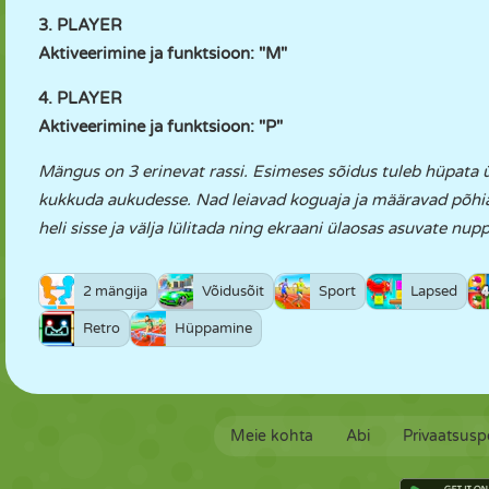
3. PLAYER
Aktiveerimine ja funktsioon: "M"
4. PLAYER
Aktiveerimine ja funktsioon: "P"
Mängus on 3 erinevat rassi. Esimeses sõidus tuleb hüpata üle
kukkuda aukudesse. Nad leiavad koguaja ja määravad põhiaj
heli sisse ja välja lülitada ning ekraani ülaosas asuvate 
2 mängija
Võidusõit
Sport
Lapsed
Retro
Hüppamine
Meie kohta
Abi
Privaatsuspo