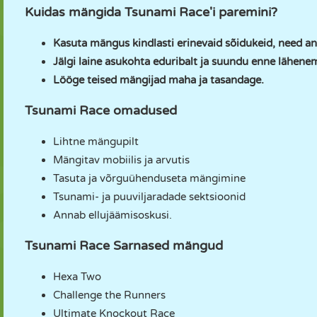
Kuidas mängida Tsunami Race'i paremini?
Kasuta mängus kindlasti erinevaid sõidukeid, need anna
Jälgi laine asukohta eduribalt ja suundu enne lähene
Lööge teised mängijad maha ja tasandage.
Tsunami Race omadused
Lihtne mängupilt
Mängitav mobiilis ja arvutis
Tasuta ja võrguühenduseta mängimine
Tsunami- ja puuviljaradade sektsioonid
Annab ellujäämisoskusi.
Tsunami Race Sarnased mängud
Hexa Two
Challenge the Runners
Ultimate Knockout Race