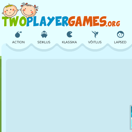
ACTION
SEIKLUS
KLASSIKA
VÕITLUS
LAPSED
3D
LENNUKID
TULNUKAS
TASAKAAL
KORVPALL
LOSS
MALE
CRAZY
KAITSE
DINOSAURUS
TÜDRUK
GOLF
HÜPPAMINE
MATEMAATIKA
LABÜRINT