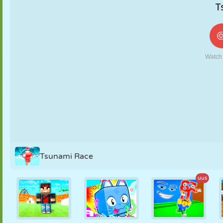
NUKK
PUSLE
REAKTSIOON
RETRO
ROBOT
STRATEEGIA
TRIKK
TANK
TENNIS
TRIPS-TRAPS-
TRULL
Tsunami Race
uus