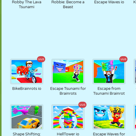
Robby The Lava
Robbie: Become a
Escape Waves io
K
Tsunami
Beast
uus
uus
BikeBrainrots io
Escape Tsunami for
Escape from
Brainrots
Tsunami Brainrot
uus
Shape Shifting:
HellTower io
Escape Waves for