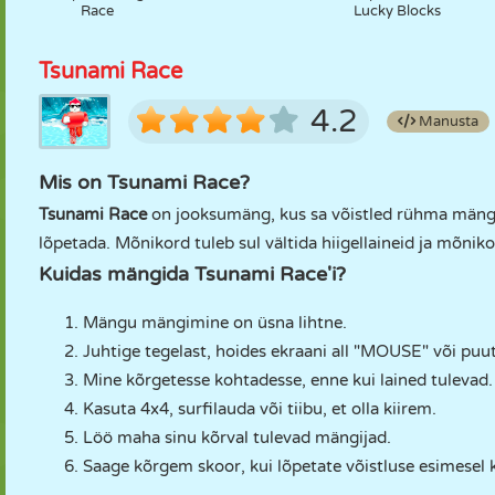
Race
Lucky Blocks
Tsunami Race
4.2
Manusta
Mis on Tsunami Race?
Tsunami Race
on jooksumäng, kus sa võistled rühma mängija
lõpetada. Mõnikord tuleb sul vältida hiigellaineid ja mõnikor
Kuidas mängida Tsunami Race'i?
Mängu mängimine on üsna lihtne.
Juhtige tegelast, hoides ekraani all "MOUSE" või puut
Mine kõrgetesse kohtadesse, enne kui lained tulevad.
Kasuta 4x4, surfilauda või tiibu, et olla kiirem.
Löö maha sinu kõrval tulevad mängijad.
Saage kõrgem skoor, kui lõpetate võistluse esimesel 