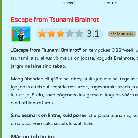
speed
Online
Escape from Tsunami Brainrot
3.1
Manusta
„Escape from Tsunami Brainrot“
on tempokas OBBY-seiklusm
tsunami ja su ainus võimalus on joosta, koguda Brainrote, 
järgmine laine sind tabab.
Mäng ühendab ellujäämise, obby-stiilis jooksmise, tegela
Iga jooks aitab sul teenida ressursse, tugevamaks saada j
kiirust ja jõudu, saad põgeneda kaugemale, koguda väärtusli
oled offline-režiimis.
Sinu eesmärk on lihtne, kuid põnev:
ellu jääda tsunamis, ko
oma baas võimsaks sissetulekuallikaks.
Mängu juhtimine: