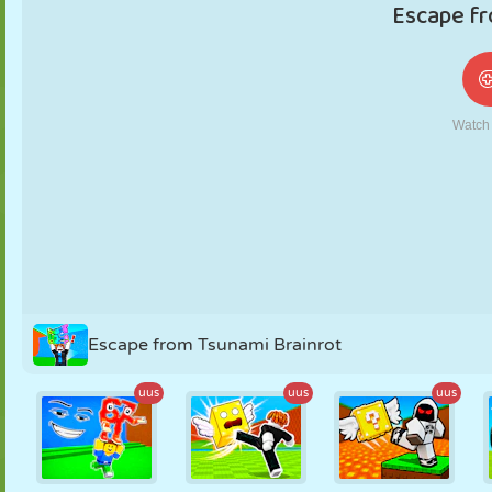
NUKK
PUSLE
REAKTSIOON
RETRO
ROBOT
STRATEEGIA
TRIKK
TANK
TENNIS
TRIPS-TRAPS-
TRULL
Escape from Tsunami Brainrot
uus
uus
uus