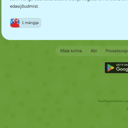
edasijõudmist.
1 mängija
Meie kohta
Abi
Privaatsuspo
TwoPlayerGames.org 
V