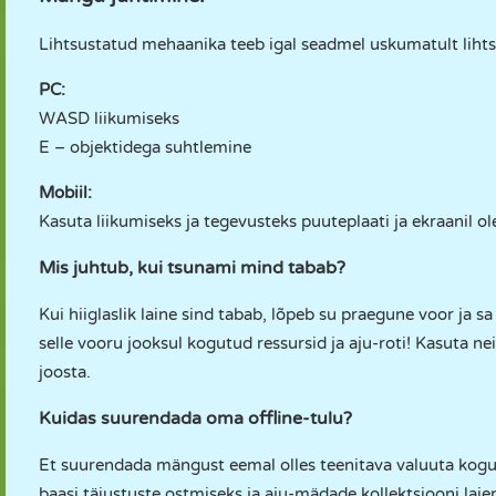
Lihtsustatud mehaanika teeb igal seadmel uskumatult lihtsa
PC:
WASD liikumiseks
E – objektidega suhtlemine
Mobiil:
Kasuta liikumiseks ja tegevusteks puuteplaati ja ekraanil o
Mis juhtub, kui tsunami mind tabab?
Kui hiiglaslik laine sind tabab, lõpeb su praegune voor ja s
selle vooru jooksul kogutud ressursid ja aju-roti! Kasuta ne
joosta.
Kuidas suurendada oma offline-tulu?
Et suurendada mängust eemal olles teenitava valuuta kogu
baasi täiustuste ostmiseks ja aju-mädade kollektsiooni laie