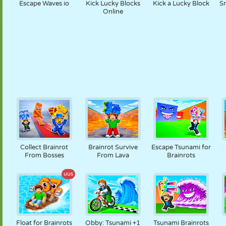
Escape Waves io
Kick Lucky Blocks
Kick a Lucky Block
Sn
Online
Collect Brainrot
Brainrot Survive
Escape Tsunami for
From Bosses
From Lava
Brainrots
uus
Float for Brainrots
Obby: Tsunami +1
Tsunami Brainrots