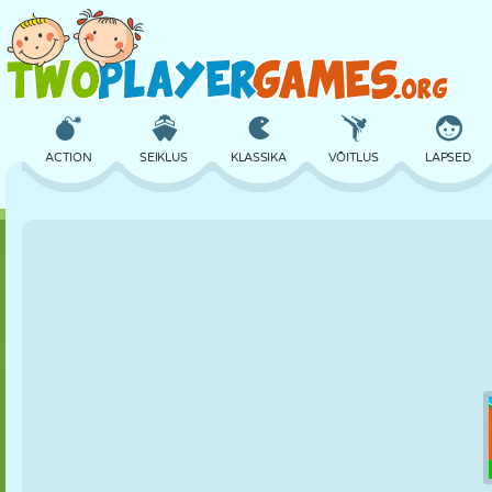
ACTION
SEIKLUS
KLASSIKA
VÕITLUS
LAPSED
3D
LENNUKID
TULNUKAS
TASAKAAL
KORVPALL
LOSS
MALE
CRAZY
KAITSE
DINOSAURUS
TÜDRUK
GOLF
HÜPPAMINE
MATEMAATIKA
LABÜRINT