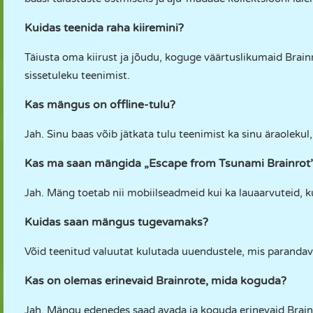
Kuidas teenida raha kiiremini?
Täiusta oma kiirust ja jõudu, koguge väärtuslikumaid Brainr
sissetuleku teenimist.
Kas mängus on offline-tulu?
Jah. Sinu baas võib jätkata tulu teenimist ka sinu äraoleku
Kas ma saan mängida „Escape from Tsunami Brainrot”
Jah. Mäng toetab nii mobiilseadmeid kui ka lauaarvuteid, k
Kuidas saan mängus tugevamaks?
Võid teenitud valuutat kulutada uuendustele, mis parandav
Kas on olemas erinevaid Brainrote, mida koguda?
Jah. Mängu edenedes saad avada ja koguda erinevaid Brainr