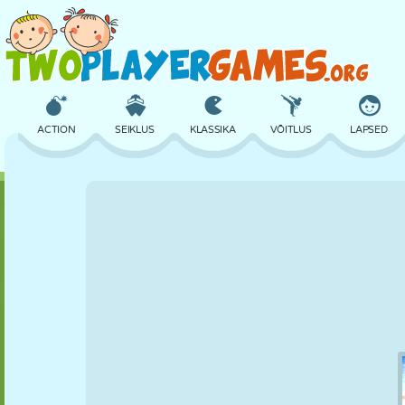
ACTION
SEIKLUS
KLASSIKA
VÕITLUS
LAPSED
3D
LENNUKID
TULNUKAS
TASAKAAL
KORVPALL
LOSS
MALE
CRAZY
KAITSE
DINOSAURUS
TÜDRUK
GOLF
HÜPPAMINE
MATEMAATIKA
LABÜRINT