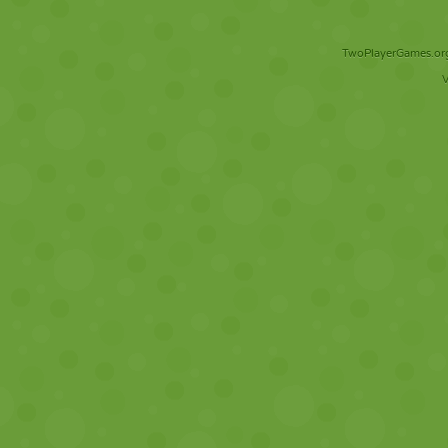
TwoPlayerGames.org 
V