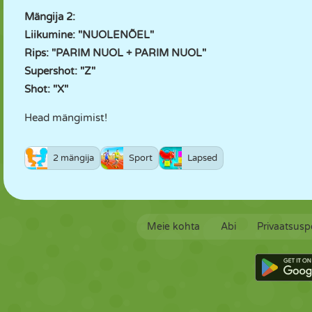
Mängija 2:
Liikumine: "NUOLENÕEL"
Rips: "PARIM NUOL + PARIM NUOL"
Supershot: "Z"
Shot: "X"
Head mängimist!
2 mängija
Sport
Lapsed
Meie kohta
Abi
Privaatsuspo