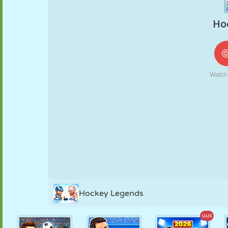
NUKK
PUSLE
REAKTSIOON
RETRO
ROBOT
STRATEEGIA
TRIKK
TANK
TENNIS
TRIPS-TRAPS-
TRULL
Hockey Legends
uus