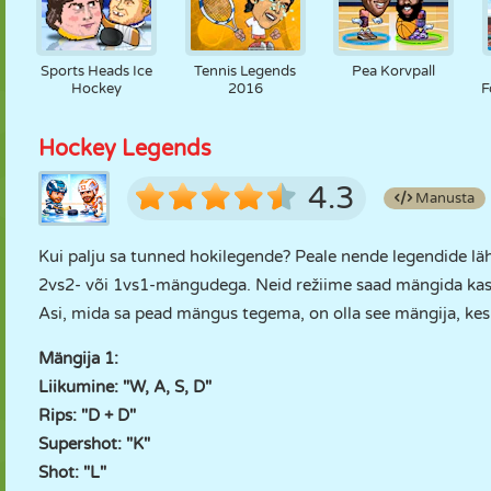
Sports Heads Ice
Tennis Legends
Pea Korvpall
Hockey
2016
F
Hockey Legends
4.3
Manusta
Kui palju sa tunned hokilegende? Peale nende legendide lähe
2vs2- või 1vs1-mängudega. Neid režiime saad mängida kas 
Asi, mida sa pead mängus tegema, on olla see mängija, kes
Mängija 1:
Liikumine: "W, A, S, D"
Rips: "D + D"
Supershot: "K"
Shot: "L"