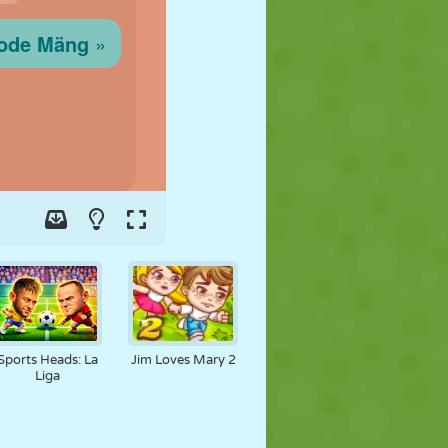
JALGPALL
KOSMOS
KRIIPSUJUKU
SÕDA
MAADLUS
ZOMBIE
Sports Heads: La
Jim Loves Mary 2
Liga