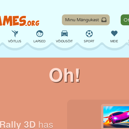
Minu Mängukast
VÕITLUS
LAPSED
VÕIDUSÕIT
SPORT
MEIE
TASAKAAL
KORVPALL
LAHING
PILJARD
LAUAMÄNGUD
KAITSE
DINOSAURUS
SÕITMINE
ÕPE
PÕGENEMINE
MATEMAATIKA
LABÜRINT
KOLETISED
MOOTORRATAS
ONLINE