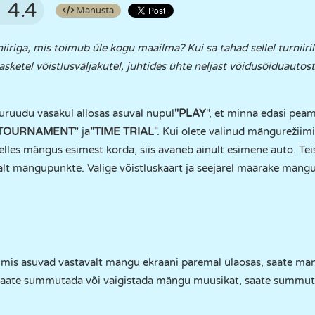
4.4
Manusta
urniiriga, mis toimub üle kogu maailma? Kui sa tahad sellel turniir
ketel võistlusväljakutel, juhtides ühte neljast võidusõiduautost
ruudu vasakul allosas asuval nupul
"PLAY
", et minna edasi pe
TOURNAMENT
" ja
"TIME TRIAL
". Kui olete valinud mängurežiim
elles mängus esimest korda, siis avaneb ainult esimene auto. Te
valt mängupunkte. Valige võistluskaart ja seejärel määrake mängu
 mis asuvad vastavalt mängu ekraani paremal ülaosas, saate mä
saate summutada või vaigistada mängu muusikat, saate summut