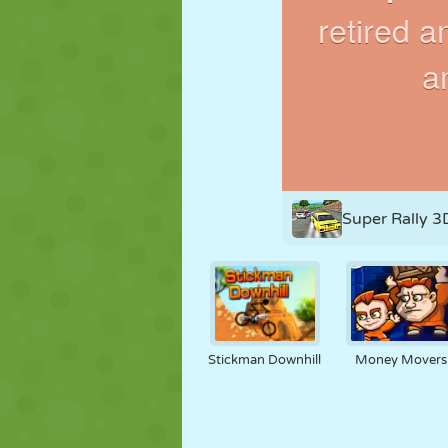
NUKK
PUSLE
REAKTSIOO
STRATEEGIA
TRIKK
TANK
Super Rally 3
Stickman Downhill
Money Movers