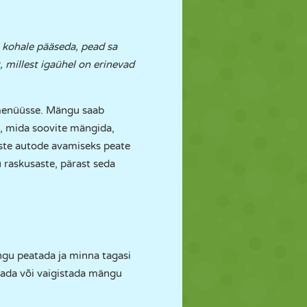
il kohale pääseda, pead sa
, millest igaühel on erinevad
amenüüsse. Mängu saab
i, mida soovite mängida,
iste autode avamiseks peate
 raskusaste, pärast seda
ngu peatada ja minna tagasi
ada või vaigistada mängu