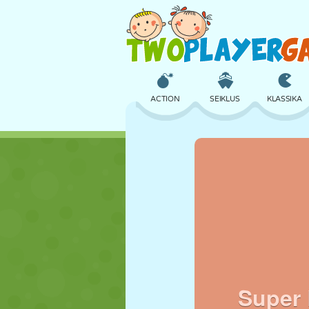
ACTION
SEIKLUS
KLASSIKA
3D
LENNUKID
TULNUKAS
LOSS
MALE
CRAZY
TÜDRUK
GOLF
HÜPPAMINE