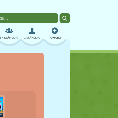
3-4 MÄNGIJAT
1 MÄNGIJA
ROHKEM
BOMBER
BRAUSER
AUTO
LENDAMINE
TOIT
LÕBU
PIXEL ART
PLATVORM
BASSEIN