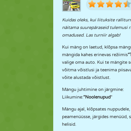
Kuidas oleks, kui liituksite rallit
näitama suurepäraseid tulemusi ras
omadused. Las turniir algab!
Kui mäng on laetud, klõpsa mängu
mängida kahes erinevas režiimis
"
valige oma auto. Kui te mängite s
võitma võistlusi ja teenima piisa
võite alustada võistlust.
Mängu juhtimine on järgmine:
Liikumine:
"Noolenupud
"
Mängu ajal, klõpsates nuppudele,
peamenüüsse, järgides menüüd, 
helisid.