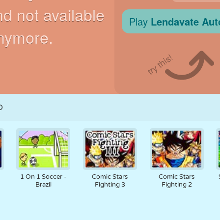
N
RETRO
ROBOT
JOOKSMINE
KOOL
LASKMINE
TENNIS
TRIPS-TRAPS-
PUUTEEKRAAN
TORN
VEOAUTO
TRULL
D
1 On 1 Soccer -
Comic Stars
Comic Stars
Brazil
Fighting 3
Fighting 2