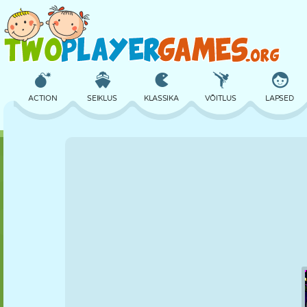
ACTION
SEIKLUS
KLASSIKA
VÕITLUS
LAPSED
3D
LENNUKID
TULNUKAS
TASAKAAL
KORVPALL
LOSS
MALE
CRAZY
KAITSE
DINOSAURUS
TÜDRUK
GOLF
HÜPPAMINE
MATEMAATIKA
LABÜRINT