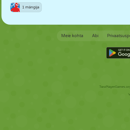
1 mängija
Meie kohta
Abi
Privaatsuspo
TwoPlayerGames.org 
V