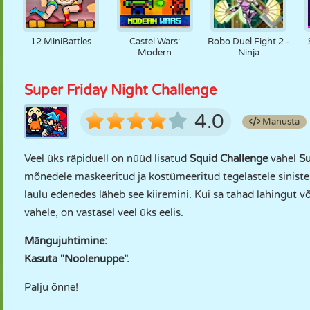
12 MiniBattles
Castel Wars:
Robo Duel Fight 2 -
Modern
Ninja
Super Friday Night Challenge
4.0
Manusta
Veel üks räpiduell on nüüd lisatud
Squid Challenge
vahel
Su
mõnedele maskeeritud ja kostümeeritud tegelastele sinistes
laulu edenedes läheb see kiiremini. Kui sa tahad lahingut või
vahele, on vastasel veel üks eelis.
Mängujuhtimine:
Kasuta "Noolenuppe".
Palju õnne!