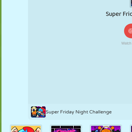
NUKK
PUSLE
REAKTSIOON
RETRO
ROBOT
STRATEEGIA
TRIKK
TANK
TENNIS
TRIPS-TRAPS-
TRULL
Super Friday Night Challenge