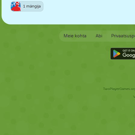
1 mängija
Meie kohta
Abi
Privaatsuspo
TwoPlayerGames.org 
V