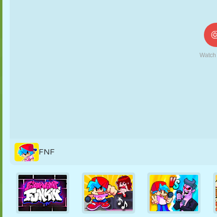
NUKK
PUSLE
REAKTSIOON
RETRO
ROBOT
STRATEEGIA
TRIKK
TANK
TENNIS
TRIPS-TRAPS-
TRULL
FNF