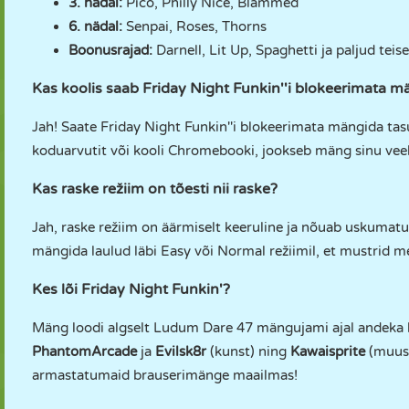
3. nädal:
Pico, Philly Nice, Blammed
6. nädal:
Senpai, Roses, Thorns
Boonusrajad:
Darnell, Lit Up, Spaghetti ja paljud teise
Kas koolis saab Friday Night Funkin''i blokeerimata m
Jah! Saate Friday Night Funkin''i blokeerimata mängida ta
koduarvutit või kooli Chromebooki, jookseb mäng sinu veebil
Kas raske režiim on tõesti nii raske?
Jah, raske režiim on äärmiselt keeruline ja nõuab uskumatul
mängida laulud läbi Easy või Normal režiimil, et mustrid me
Kes lõi Friday Night Funkin'?
Mäng loodi algselt Ludum Dare 47 mängujami ajal andeka 
PhantomArcade
ja
Evilsk8r
(kunst) ning
Kawaisprite
(muusi
armastatumaid brauserimänge maailmas!