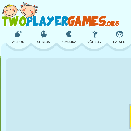
ACTION
SEIKLUS
KLASSIKA
VÕITLUS
LAPSED
3D
LENNUKID
TULNUKAS
TASAKAAL
KORVPALL
LOSS
MALE
CRAZY
KAITSE
DINOSAURUS
TÜDRUK
GOLF
HÜPPAMINE
MATEMAATIKA
LABÜRINT