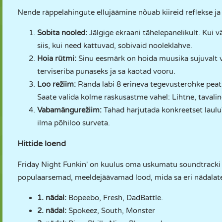
Nende räppelahingute ellujäämine nõuab kiireid reflekse j
Sobita nooled:
Jälgige ekraani tähelepanelikult. Kui v
siis, kui need kattuvad, sobivaid nooleklahve.
Hoia rütmi:
Sinu eesmärk on hoida muusika sujuvalt vo
terviseriba punaseks ja sa kaotad vooru.
Loo režiim:
Rända läbi 8 erineva tegevusterohke peatük
Saate valida kolme raskusastme vahel: Lihtne, tavaline
Vabamängurežiim:
Tahad harjutada konkreetset laulu?
ilma põhiloo surveta.
Hittide loend
Friday Night Funkin' on kuulus oma uskumatu soundtracki 
populaarsemad, meeldejäävamad lood, mida sa eri nädalat
1. nädal:
Bopeebo, Fresh, DadBattle.
2. nädal:
Spokeez, South, Monster