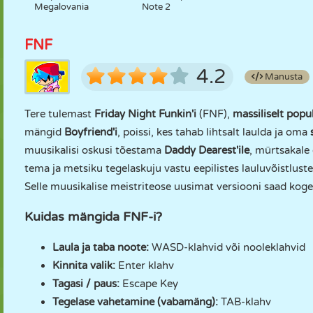
Megalovania
Note 2
FNF
4.2
Manusta
Tere tulemast
Friday Night Funkin'i
(FNF),
massiliselt pop
mängid
Boyfriend'i
, poissi, kes tahab lihtsalt laulda ja oma
muusikalisi oskusi tõestama
Daddy Dearest'ile
, mürtsakale 
tema ja metsiku tegelaskuju vastu eepilistes lauluvõistlustes
Selle muusikalise meistriteose uusimat versiooni saad kog
Kuidas mängida FNF-i?
Laula ja taba noote:
WASD-klahvid või nooleklahvid
Kinnita valik:
Enter klahv
Tagasi / paus:
Escape Key
Tegelase vahetamine (vabamäng):
TAB-klahv