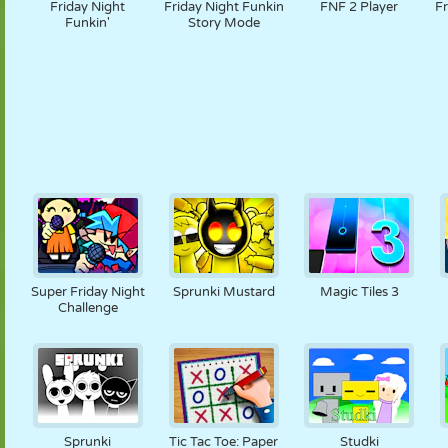
Friday Night
Friday Night Funkin
FNF 2 Player
Fr
Funkin'
Story Mode
Super Friday Night
Sprunki Mustard
Magic Tiles 3
Challenge
Sprunki
Tic Tac Toe: Paper
Studki