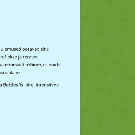
ad ülemused ootavad sinu
reflekse ja teravat
va
erinevaid režiime
, et hoida
isõdalane.
 Battles
'is kiire, intensiivne