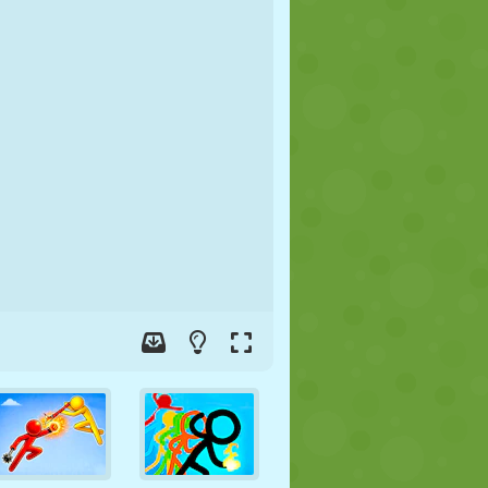
JALGPALL
KOSMOS
KRIIPSUJUKU
SÕDA
MAADLUS
ZOMBIE