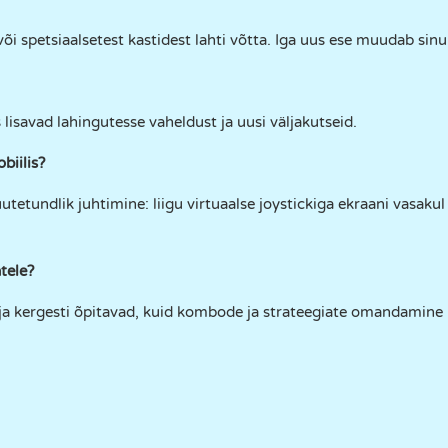
i spetsiaalsetest kastidest lahti võtta. Iga uus ese muudab sinu v
 lisavad lahingutesse vaheldust ja uusi väljakutseid.
iilis?
tetundlik juhtimine: liigu virtuaalse joystickiga ekraani vasakul
tele?
 ja kergesti õpitavad, kuid kombode ja strateegiate omandamin