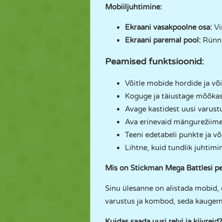
Mobiiljuhtimine:
Ekraani vasakpoolne osa:
Vi
Ekraani paremal pool:
Rünna
Peamised funktsioonid:
Võitle mobide hordide ja v
Koguge ja täiustage mõõkasi
Avage kastidest uusi varustu
Ava erinevaid mängurežiime 
Teeni edetabeli punkte ja v
Lihtne, kuid tundlik juhtimin
Mis on Stickman Mega Battlesi 
Sinu ülesanne on alistada mobid, 
varustus ja kombod, seda kaugem
Kuidas saada uusi relvi ja kiivreid?