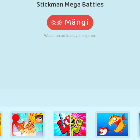
N
RETRO
ROBOT
JOOKSMINE
KOOL
LASKMINE
TENNIS
TRIPS-TRAPS-
PUUTEEKRAAN
TORN
VEOAUTO
TRULL