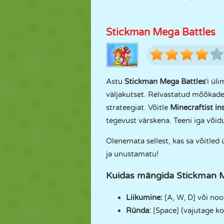
Stickman Mega Battles
Astu
Stickman Mega Battles
'i ül
väljakutset. Relvastatud mõõkade, 
strateegiat. Võitle
Minecraftist in
tegevust värskena. Teeni iga võid
Olenemata sellest, kas sa võitled 
ja unustamatu!
Kuidas mängida Stickman M
Liikumine:
[A, W, D] või noo
Ründa:
[Space] (vajutage k