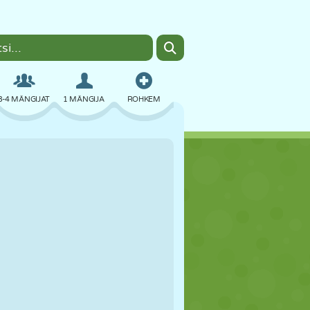
3-4 MÄNGIJAT
1 MÄNGIJA
ROHKEM
BOMBER
BRAUSER
AUTO
LENDAMINE
TOIT
LÕBU
PIXEL ART
PLATVORM
BASSEIN