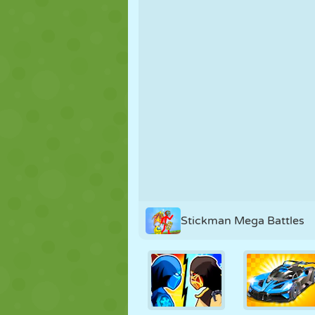
NUKK
PUSLE
REAKTSIOO
STRATEEGIA
TRIKK
TANK
Stickman Mega Battles