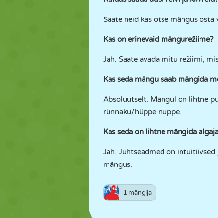
Saate neid kas otse mängus osta võ
Kas on erinevaid mängurežiime?
Jah. Saate avada mitu režiimi, mis
Kas seda mängu saab mängida mob
Absoluutselt. Mängul on lihtne puu
rünnaku/hüppe nuppe.
Kas seda on lihtne mängida algaja
Jah. Juhtseadmed on intuitiivsed
mängus.
1 mängija