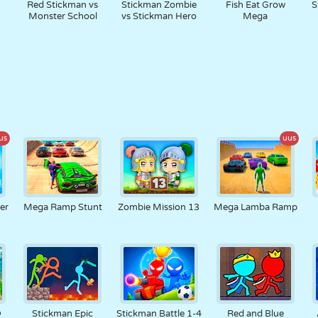
Red Stickman vs
Stickman Zombie
Fish Eat Grow
S
Monster School
vs Stickman Hero
Mega
us
uus
er
Mega Ramp Stunt
Zombie Mission 13
Mega Lamba Ramp
D
Stickman Epic
Stickman Battle 1-4
Red and Blue