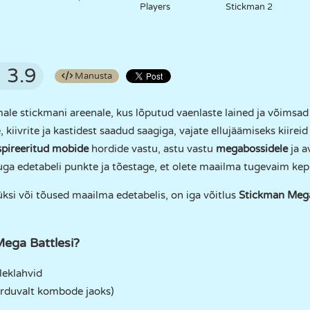
Players
Stickman 2
3.9
Manusta
imale stickmani areenale, kus lõputud vaenlaste lained ja võims
kiivrite ja kastidest saadud saagiga, vajate ellujäämiseks kiireid 
spireeritud mobide
hordide vastu, astu vastu
megabossidele
ja a
uga edetabeli punkte ja tõestage, et olete maailma tugevaim kep
üksi või tõused maailma edetabelis, on iga võitlus
Stickman Mega
ega Battlesi?
leklahvid
orduvalt kombode jaoks)