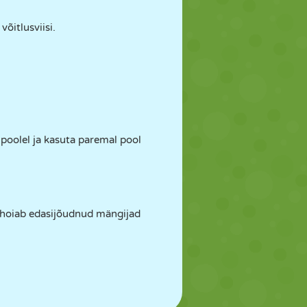
õitlusviisi.
 poolel ja kasuta paremal pool
e hoiab edasijõudnud mängijad