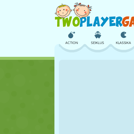
ACTION
SEIKLUS
KLASSIKA
3D
LENNUKID
TULNUKAS
LOSS
MALE
CRAZY
TÜDRUK
GOLF
HÜPPAMINE