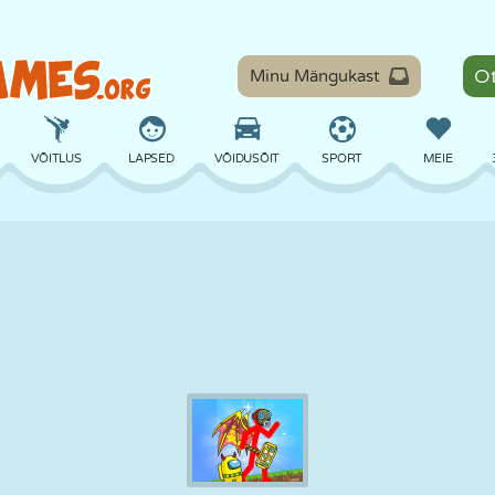
Minu Mängukast
VÕITLUS
LAPSED
VÕIDUSÕIT
SPORT
MEIE
TASAKAAL
KORVPALL
LAHING
PILJARD
LAUAMÄNGUD
KAITSE
DINOSAURUS
SÕITMINE
ÕPE
PÕGENEMINE
MATEMAATIKA
LABÜRINT
KOLETISED
MOOTORRATAS
ONLINE