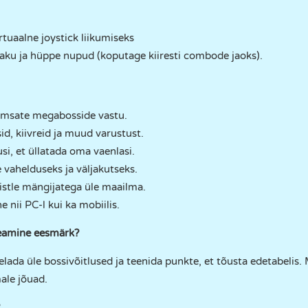
rtuaalne joystick liikumiseks
ku ja hüppe nupud (koputage kiiresti combode jaoks).
õimsate megabosside vastu.
d, kiivreid ja muud varustust.
si, et üllatada oma vaenlasi.
vahelduseks ja väljakutseks.
õistle mängijatega üle maailma.
e nii PC-l kui ka mobiilis.
peamine eesmärk?
elada üle bossivõitlused ja teenida punkte, et tõusta edetabelis
ale jõuad.