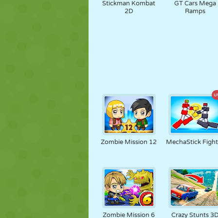
Stickman Kombat
GT Cars Mega
2D
Ramps
u
Zombie Mission 12
MechaStick Fight
Zombie Mission 6
Crazy Stunts 3