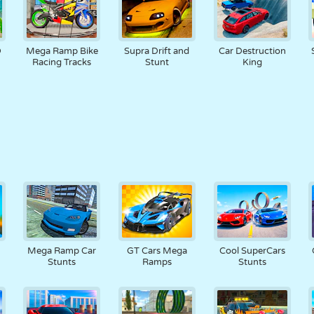
D
Mega Ramp Bike
Supra Drift and
Car Destruction
Racing Tracks
Stunt
King
Mega Ramp Car
GT Cars Mega
Cool SuperCars
Stunts
Ramps
Stunts