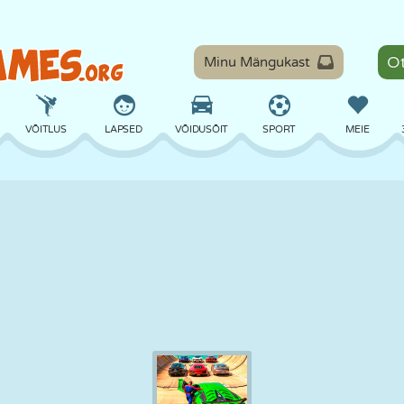
Minu Mängukast
VÕITLUS
LAPSED
VÕIDUSÕIT
SPORT
MEIE
TASAKAAL
KORVPALL
LAHING
PILJARD
LAUAMÄNGUD
KAITSE
DINOSAURUS
SÕITMINE
ÕPE
PÕGENEMINE
MATEMAATIKA
LABÜRINT
KOLETISED
MOOTORRATAS
ONLINE