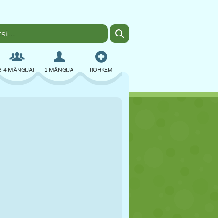
3-4 MÄNGIJAT
1 MÄNGIJA
ROHKEM
BOMBER
BRAUSER
AUTO
LENDAMINE
TOIT
LÕBU
PIXEL ART
PLATVORM
BASSEIN