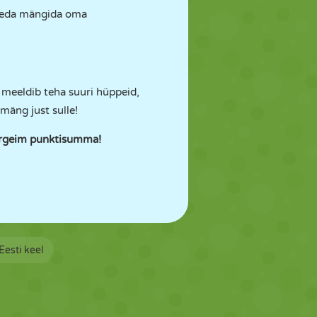
 seda mängida oma
e meeldib teha suuri hüppeid,
mäng just sulle!
kõrgeim punktisumma!
Eesti keel