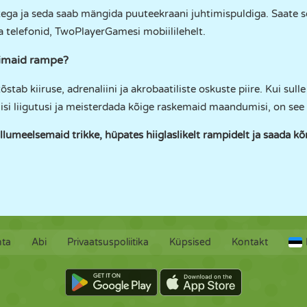
ega ja seda saab mängida puuteekraani juhtimispuldiga. Saate
 telefonid, TwoPlayerGamesi mobiililehelt.
rimaid rampe?
b kiiruse, adrenaliini ja akrobaatiliste oskuste piire. Kui sull
isi liigutusi ja meisterdada kõige raskemaid maandumisi, on see 
llumeelsemaid trikke, hüpates hiiglaslikelt rampidelt ja saada 
hta
Abi
Privaatsuspoliitika
Küpsised
Kontakt