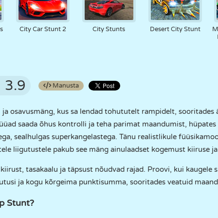
s
City Car Stunt 2
City Stunts
Desert City Stunt
M
3.9
Manusta
ja osavusmäng, kus sa lendad tohututelt rampidelt, sooritades ä
s püüad saada õhus kontrolli ja teha parimat maandumist, hüpate
ega, sealhulgas superkangelastega. Tänu realistlikule füüsikamoot
stele liigutustele pakub see mäng ainulaadset kogemust kiiruse j
irust, tasakaalu ja täpsust nõudvad rajad. Proovi, kui kaugele 
iigutusi ja kogu kõrgeima punktisumma, sooritades veatuid maand
p Stunt?