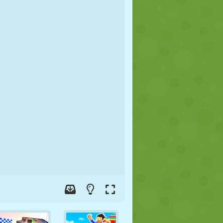
JALGPALL
KOSMOS
KRIIPSUJUKU
SÕDA
MAADLUS
ZOMBIE