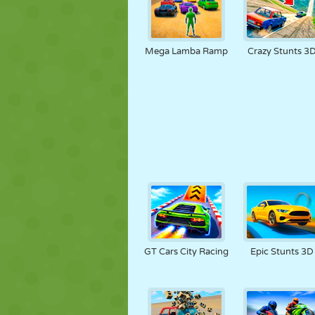
Mega Lamba Ramp
Crazy Stunts 3
GT Cars City Racing
Epic Stunts 3D