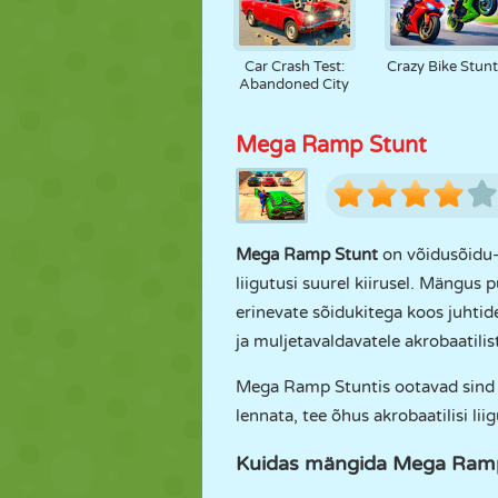
Car Crash Test:
Crazy Bike Stunt
Abandoned City
Mega Ramp Stunt
Mega Ramp Stunt
on võidusõidu- 
liigutusi suurel kiirusel. Mängu
erinevate sõidukitega koos juhtid
ja muljetavaldavatele akrobaatili
Mega Ramp Stuntis ootavad sind ki
lennata, tee õhus akrobaatilisi l
Kuidas mängida Mega Ram