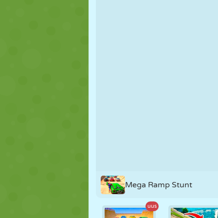
NUKK
PUSLE
REAKTSIOO
STRATEEGIA
TRIKK
TANK
Mega Ramp Stunt
uus