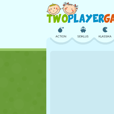
ACTION
SEIKLUS
KLASSIKA
3D
LENNUKID
TULNUKAS
LOSS
MALE
CRAZY
TÜDRUK
GOLF
HÜPPAMINE