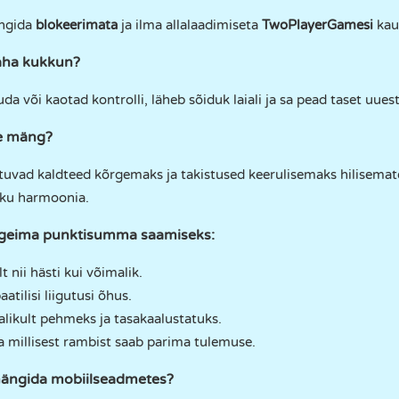
ängida
blokeerimata
ja ilma allalaadimiseta
TwoPlayerGamesi
kau
maha kukkun?
da või kaotad kontrolli, läheb sõiduk laiali ja sa pead taset uues
e mäng?
tuvad kaldteed kõrgemaks ja takistused keerulisemaks hilisema
liku harmoonia.
geima punktisumma saamiseks:
 nii hästi kui võimalik.
tilisi liigutusi õhus.
ikult pehmeks ja tasakaalustatuks.
a millisest rambist saab parima tulemuse.
mängida mobiilseadmetes?