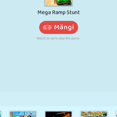
N
RETRO
ROBOT
JOOKSMINE
KOOL
LASKMINE
TENNIS
TRIPS-TRAPS-
PUUTEEKRAAN
TORN
VEOAUTO
TRULL