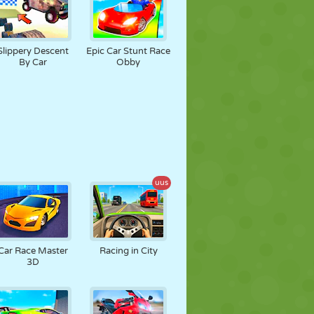
Slippery Descent
Epic Car Stunt Race
By Car
Obby
uus
Car Race Master
Racing in City
3D