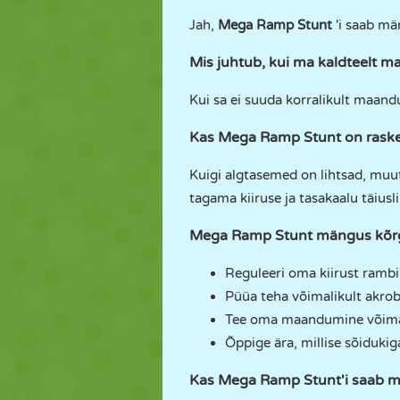
Jah,
Mega Ramp Stunt
'i saab m
Mis juhtub, kui ma kaldteelt 
Kui sa ei suuda korralikult maandu
Kas Mega Ramp Stunt on rask
Kuigi algtasemed on lihtsad, muu
tagama kiiruse ja tasakaalu täius
Mega Ramp Stunt mängus kõr
Reguleeri oma kiirust rambilt
Püüa teha võimalikult akrobaa
Tee oma maandumine võimal
Õppige ära, millise sõidukig
Kas Mega Ramp Stunt'i saab 