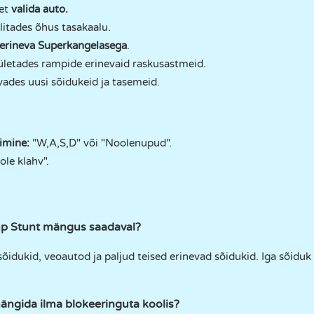
 et
valida auto.
ilitades õhus tasakaalu.
erineva Superkangelasega
.
ületades rampide erinevaid raskusastmeid.
ades uusi sõidukeid ja tasemeid.
timine:
"W,A,S,D" või "Noolenupud".
ole klahv".
mp Stunt mängus saadaval?
idukid, veoautod ja paljud teised erinevad sõidukid. Iga sõiduk
ngida ilma blokeeringuta koolis?