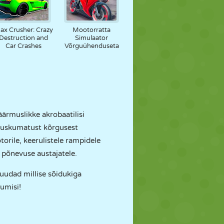
ax Crusher: Crazy
Mootorratta
Destruction and
Simulaator
Car Crashes
Võrguühenduseta
ärmuslikke akrobaatilisi
s uskumatust kõrgusest
orile, keerulistele rampidele
a põnevuse austajatele.
suudad millise sõidukiga
umisi!