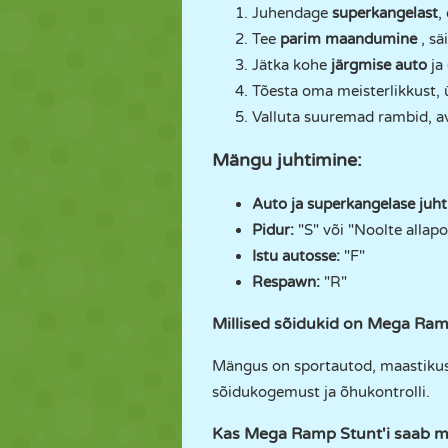
Juhendage
superkangelast
,
Tee
parim maandumine
, sä
Jätka kohe
järgmise auto
ja
Tõesta oma meisterlikkust, 
Valluta suuremad rambid, av
Mängu juhtimine:
Auto ja superkangelase juh
Pidur:
"S" või "Noolte allapo
Istu autosse:
"F"
Respawn:
"R"
Millised sõidukid on Mega Ra
Mängus on sportautod, maastikusõ
sõidukogemust ja õhukontrolli.
Kas Mega Ramp Stunt'i saab mä