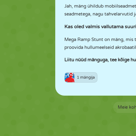
Jah, mäng ühildub mobiilseadmet
seadmetega, nagu tahvelarvutid ja
Kas oled valmis vallutama suu
Mega Ramp Stunt on mäng, mis tõsta
proovida hullumeelseid akrobaatil
Liitu nüüd mänguga, tee kõige hu
1 mängija
Meie ko