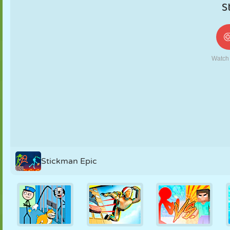
NUKK
PUSLE
REAKTSIOON
RETRO
ROBOT
STRATEEGIA
TRIKK
TANK
TENNIS
TRIPS-TRAPS-
TRULL
Stickman Epic