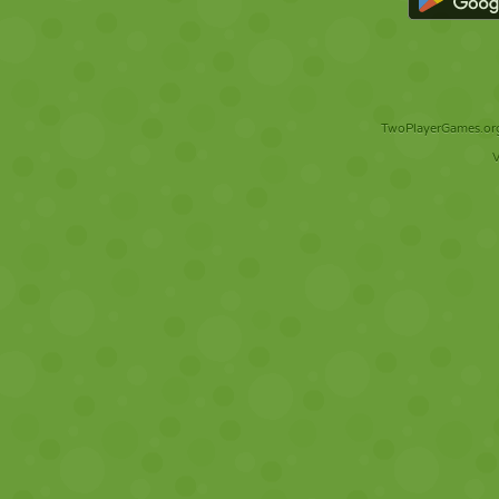
TwoPlayerGames.org 
V