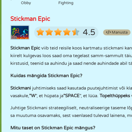
Obby
Fighting
Stickman Epic
4.5
Manusta
Stickman Epic
viib teid reisile koos kartmatu stickmani kan
kiirelt kulgevas loos saad oma tegelast samm-sammult täiu
kirstusid, teenid sa auhindu ja saad nende auhindade abil tä
Kuidas mängida Stickman Epic?
Stickmani
juhtimiseks saad kasutada puutejuhtimist või kla
vasakule,
"W
", et hüpata ja
"SPACE
", et lüüa.
Topelthüppeks
Juhtige Stickmani strateegiliselt, neutraliseerige taseme l
sa muutuma osavamaks, sest vaenlased tulevad lainena, m
Mitu taset on Stickman Epic mängus?