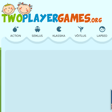
ACTION
SEIKLUS
KLASSIKA
VÕITLUS
LAPSED
3D
LENNUKID
TULNUKAS
TASAKAAL
KORVPALL
LOSS
MALE
CRAZY
KAITSE
DINOSAURUS
TÜDRUK
GOLF
HÜPPAMINE
MATEMAATIKA
LABÜRINT