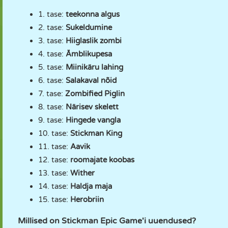
1. tase:
teekonna algus
2. tase:
Sukeldumine
3. tase:
Hiiglaslik zombi
4. tase:
Ämblikupesa
5. tase:
Miinikäru lahing
6. tase:
Salakaval nõid
7. tase:
Zombified Piglin
8. tase:
Närisev skelett
9. tase:
Hingede vangla
10. tase:
Stickman King
11. tase:
Aavik
12. tase:
roomajate koobas
13. tase:
Wither
14. tase:
Haldja maja
15. tase:
Herobriin
Millised on Stickman Epic Game'i uuendused?