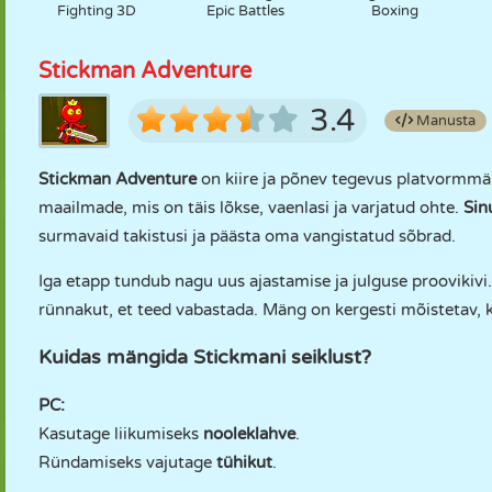
Fighting 3D
Epic Battles
Boxing
Stickman Adventure
3.4
Manusta
Stickman Adventure
on kiire ja põnev tegevus platvormmän
maailmade, mis on täis lõkse, vaenlasi ja varjatud ohte.
Sin
surmavaid takistusi ja päästa oma vangistatud sõbrad.
Iga etapp tundub nagu uus ajastamise ja julguse proovikivi.
rünnakut, et teed vabastada. Mäng on kergesti mõistetav, k
Kuidas mängida Stickmani seiklust?
PC:
Kasutage liikumiseks
nooleklahve
.
Ründamiseks vajutage
tühikut
.