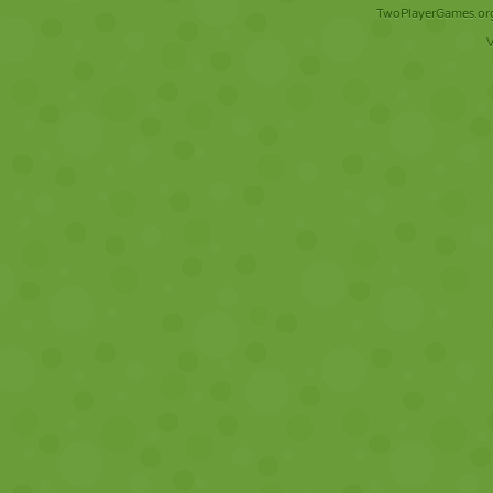
TwoPlayerGames.org 
V