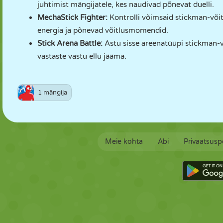
juhtimist mängijatele, kes naudivad põnevat duelli.
MechaStick Fighter
:
Kontrolli võimsaid stickman-võitl
energia ja põnevad võitlusmomendid.
Stick Arena Battle
:
Astu sisse areenatüüpi stickman-võ
vastaste vastu ellu jääma.
1 mängija
Meie kohta
Abi
Privaatsuspo