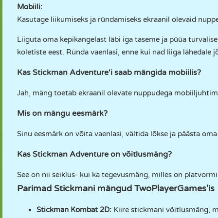
Mobiili:
Kasutage liikumiseks ja ründamiseks ekraanil olevaid nuppe
Liiguta oma kepikangelast läbi iga taseme ja püüa turvalisel
koletiste eest. Ründa vaenlasi, enne kui nad liiga lähedale j
Kas Stickman Adventure'i saab mängida mobiilis?
Jah, mäng toetab ekraanil olevate nuppudega mobiiljuhtimi
Mis on mängu eesmärk?
Sinu eesmärk on võita vaenlasi, vältida lõkse ja päästa oma
Kas Stickman Adventure on võitlusmäng?
See on nii seiklus- kui ka tegevusmäng, milles on platvormi
Parimad Stickmani mängud TwoPlayerGames'is
Stickman Kombat 2D
:
Kiire stickmani võitlusmäng, mi