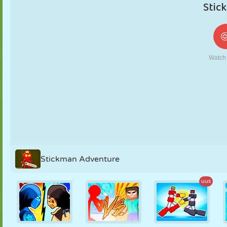
NUKK
PUSLE
REAKTSIOON
RETRO
ROBOT
STRATEEGIA
TRIKK
TANK
TENNIS
TRIPS-TRAPS-
TRULL
Stickman Adventure
uus