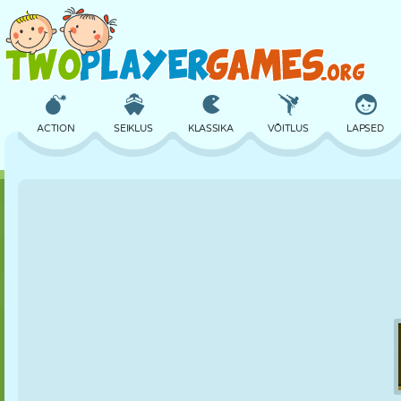
ACTION
SEIKLUS
KLASSIKA
VÕITLUS
LAPSED
3D
LENNUKID
TULNUKAS
TASAKAAL
KORVPALL
LOSS
MALE
CRAZY
KAITSE
DINOSAURUS
TÜDRUK
GOLF
HÜPPAMINE
MATEMAATIKA
LABÜRINT