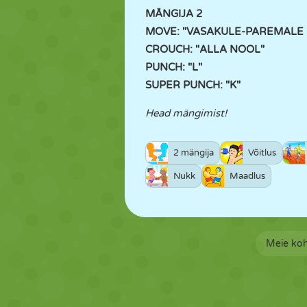
MÄNGIJA 2
MOVE: "VASAKULE-PAREMALE
CROUCH: "ALLA NOOL"
PUNCH: "L"
SUPER PUNCH: "K"
Head mängimist!
2 mängija
Võitlus
Nukk
Maadlus
Meie ko