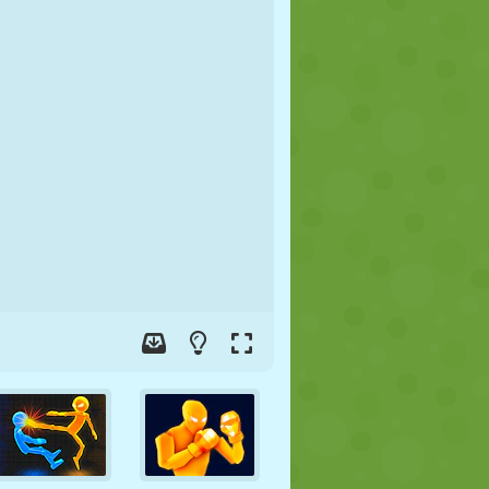
JALGPALL
KOSMOS
KRIIPSUJUKU
SÕDA
MAADLUS
ZOMBIE