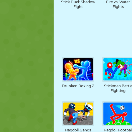
Stick Duel: Shadow
Fire vs. Water
Fight
Fights
Drunken Boxing 2
Stickman Battl
Fighting
Ragdoll Gangs
Ragdoll Footbal