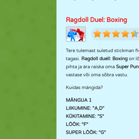
Ragdoll Duel: Boxing
Tere tulemast suletud stickman fi
tagasi.
Ragdoll duell: Boxing
on lõ
pihta ja ära raiska oma
Super Pun
vastase või oma sõbra vastu.
Kuidas mängida?
MÄNGIJA 1
LIIKUMINE: "A,D"
KÜKITAMINE: "S"
LÖÖK: "F"
SUPER LÖÖK: "G"