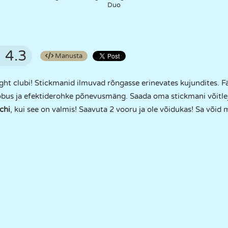
Duo
4.3
Manusta
ght clubi! Stickmanid ilmuvad rõngasse erinevates kujundites. F
bus ja efektiderohke põnevusmäng. Saada oma stickmani võitleja
chi
, kui see on valmis! Saavuta 2 vooru ja ole võidukas! Sa võid 