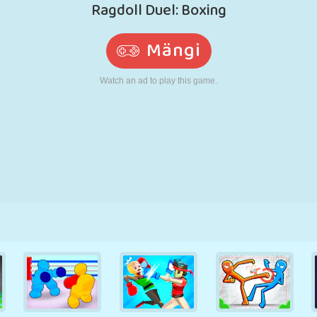
N
RETRO
ROBOT
JOOKSMINE
KOOL
LASKMINE
TENNIS
TRIPS-TRAPS-
PUUTEEKRAAN
TORN
VEOAUTO
TRULL