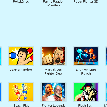
Poksitähed
Funny Ragdoll
Paper Fighter 3D
Wrestlers
e
Boxing Random
Martial Arts:
Drunken Spin
Fighter Duel
Punch
l
Beach Figt
Fighter Legends
Flash Bash
M