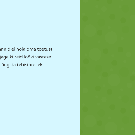
ännid ei hoia oma toetust
ga kiireid lööki vastase
mängida tehisintellekti