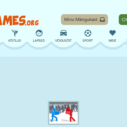
Minu Mängukast
VÕITLUS
LAPSED
VÕIDUSÕIT
SPORT
MEIE
TASAKAAL
KORVPALL
LAHING
PILJARD
LAUAMÄNGUD
KAITSE
DINOSAURUS
SÕITMINE
ÕPE
PÕGENEMINE
MATEMAATIKA
LABÜRINT
KOLETISED
MOOTORRATAS
ONLINE