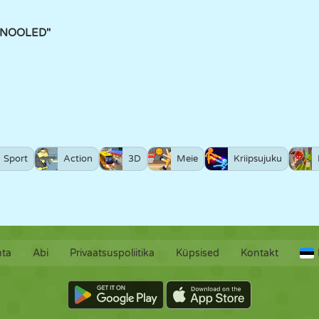
 NOOLED"
Sport
Action
3D
Meie
Kriipsujuku
hta
Abi
Privaatsuspoliitika
Küpsised
Kontakt