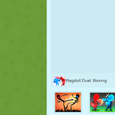
NUKK
PUSLE
REAKTSIOO
STRATEEGIA
TRIKK
TANK
Ragdoll Duel: Boxing