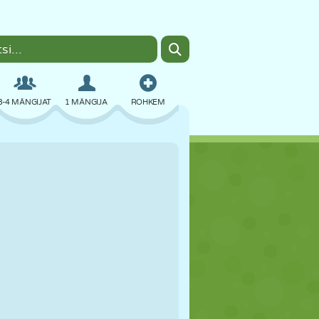
3-4 MÄNGIJAT
1 MÄNGIJA
ROHKEM
BOMBER
BRAUSER
AUTO
LENDAMINE
TOIT
LÕBU
PIXEL ART
PLATVORM
BASSEIN