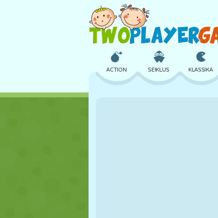
ACTION
SEIKLUS
KLASSIKA
3D
LENNUKID
TULNUKAS
LOSS
MALE
CRAZY
TÜDRUK
GOLF
HÜPPAMINE