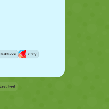
Reaktsioon
Crazy
Eesti keel