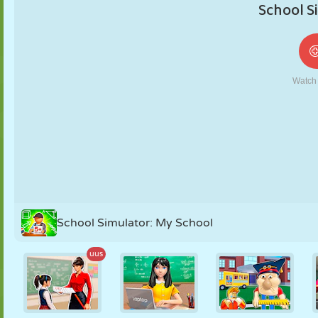
NUKK
PUSLE
REAKTSIOON
RETRO
ROBOT
STRATEEGIA
TRIKK
TANK
TENNIS
TRIPS-TRAPS-
TRULL
School Simulator: My School
uus