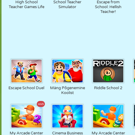
High School
School Teacher
Escape from
Teacher Games Life
Simulator
School: Hellish
Teacher!
Escape School Duel
Mäng Põgenemine
Riddle School 2
Koolist
uus
My Arcade Center
Cinema Business
My Arcade Center