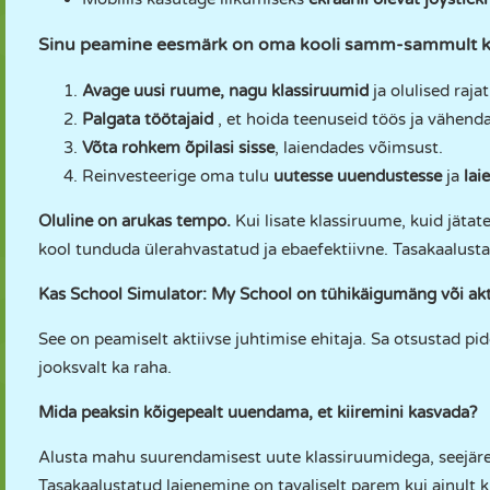
Sinu peamine eesmärk on oma kooli samm-sammult k
Avage uusi ruume, nagu klassiruumid
ja olulised raja
Palgata töötajaid
, et hoida teenuseid töös ja vähenda
Võta rohkem õpilasi sisse
, laiendades võimsust.
Reinvesteerige oma tulu
uutesse uuendustesse
ja
lai
Oluline on arukas tempo.
Kui lisate klassiruume, kuid jäta
kool tunduda ülerahvastatud ja ebaefektiivne. Tasakaalustatu
Kas School Simulator: My School on tühikäigumäng või ak
See on peamiselt aktiivse juhtimise ehitaja. Sa otsustad pi
jooksvalt ka raha.
Mida peaksin kõigepealt uuendama, et kiiremini kasvada?
Alusta mahu suurendamisest uute klassiruumidega, seejärel
Tasakaalustatud laienemine on tavaliselt parem kui ainult 