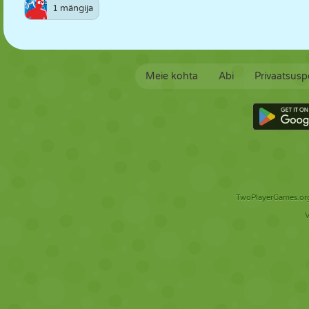
1 mängija
Meie kohta
Abi
Privaatsuspo
TwoPlayerGames.org 
V