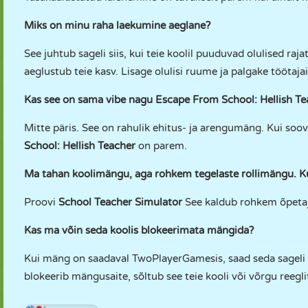
Miks on minu raha laekumine aeglane?
See juhtub sageli siis, kui teie koolil puuduvad olulised raj
aeglustub teie kasv. Lisage olulisi ruume ja palgake töötaja
Kas see on sama vibe nagu Escape From School: Hellish Te
Mitte päris. See on rahulik ehitus- ja arengumäng. Kui soovit
School: Hellish Teacher
on parem.
Ma tahan koolimängu, aga rohkem tegelaste rollimängu. 
Proovi
School Teacher Simulator
See kaldub rohkem õpetaja
Kas ma võin seda koolis blokeerimata mängida?
Kui mäng on saadaval TwoPlayerGamesis, saad seda sageli m
blokeerib mängusaite, sõltub see teie kooli või võrgu reegli