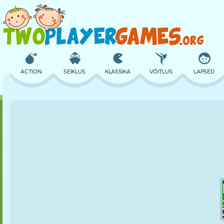
ACTION
SEIKLUS
KLASSIKA
VÕITLUS
LAPSED
3D
LENNUKID
TULNUKAS
TASAKAAL
KORVPALL
LOSS
MALE
CRAZY
KAITSE
DINOSAURUS
TÜDRUK
GOLF
HÜPPAMINE
MATEMAATIKA
LABÜRINT