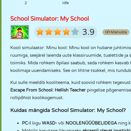
2
Idle
School Simulator: My School
3.9
Manusta
Kooli simulaator: Minu kool: Minu kool on hubane juhtimism
ruumiga, seejärel laienda uute klassiruumide, tualettide ja 
toimiks. Mida rohkem õpilasi saabub, seda rohkem kasvab ka
koolimaja uuendamiseks. See on lihtne tsükkel, mis tundub 
Kui sulle meeldib kooliteema, kuid soovid rohkem tegevust
Escape From School: Hellish Teacher
pingelise põgenemise
rollipõhist koolikogemust.
Kuidas mängida School Simulator: My School?
PC-l
liigu
WASD-
või
NOOLENÜÜÜBELIDEGA
ning 
Mobiilis kasutage liikumiseks
ekraanil olevat joystick