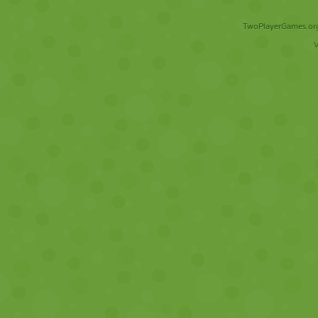
TwoPlayerGames.org 
V