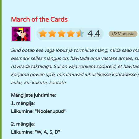
March of the Cards
4.4
Manusta
Sind ootab ees väga lõbus ja tormiline mäng, mida saab mä
eesmärk selles mängus on, hävitada oma vastase armee, su
hävitada taktikaga. Sul on vaja rohkem sõdureid, et hävitad
korjama power-up'e, mis ilmuvad juhuslikesse kohtadesse j
auku, kui kukute, kaotate.
Mängijate juhtimine:
1. mängija:
Liikumine: "Noolenupud"
2. mängija:
Liikumine: "W, A, S, D"