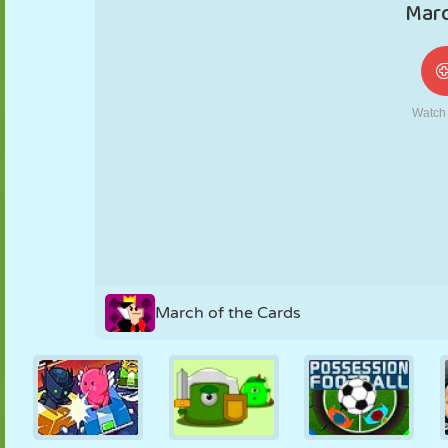
NUKK
PUSLE
REAKTSIOON
RETRO
ROBOT
STRATEEGIA
TRIKK
TANK
TENNIS
TRIPS-TRAPS-
TRULL
March of the Cards