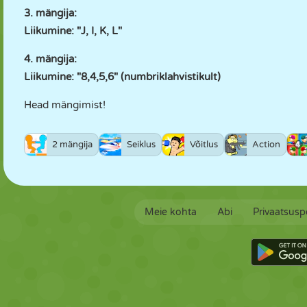
3. mängija:
Liikumine: "J, I, K, L"
4. mängija:
Liikumine: "8,4,5,6" (numbriklahvistikult)
Head mängimist!
2 mängija
Seiklus
Võitlus
Action
Meie kohta
Abi
Privaatsuspo