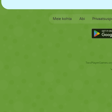
Meie kohta
Abi
Privaatsuspo
TwoPlayerGames.org 
V