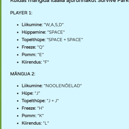
Kuidas mängida itaalia ajurünnakut Survive Par
PLAYER 1:
Liikumine:
"W,A,S,D"
Hüppamine:
"SPACE"
Topelthüpe:
"SPACE + SPACE"
Freeze:
"Q"
Pomm:
"E"
Kiirendus:
"F"
MÄNGIJA 2:
Liikumine:
"NOOLENÕELAD"
Hüpe:
"J"
Topelthüpe:
"J + J"
Freeze:
"H"
Pomm:
"K"
Kiirendus:
"L"