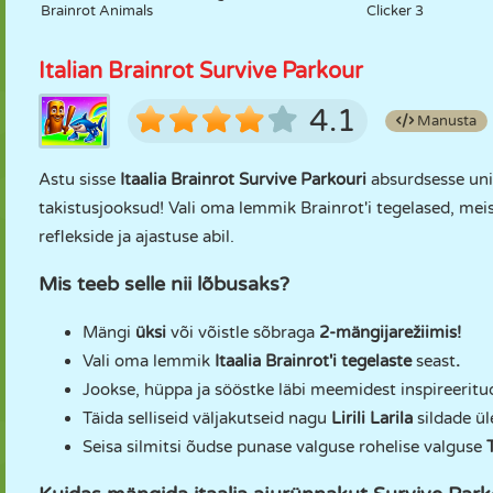
Brainrot Animals
Clicker 3
Italian Brainrot Survive Parkour
4.1
Manusta
Astu sisse
Itaalia Brainrot Survive Parkouri
absurdsesse uni
takistusjooksud! Vali oma lemmik Brainrot'i tegelased, meis
reflekside ja ajastuse abil.
Mis teeb selle nii lõbusaks?
Mängi
üksi
või võistle sõbraga
2-mängijarežiimis!
Vali oma lemmik
Itaalia Brainrot'i tegelaste
seast
.
Jookse, hüppa ja sööstke läbi meemidest inspireeritu
Täida selliseid väljakutseid nagu
Lirili Larila
sildade ü
Seisa silmitsi õudse punase valguse rohelise valguse