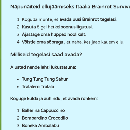
Näpunäiteid ellujäämiseks Itaalia Brainrot Surv
Koguda münte, et
avada uusi Brainrot tegelasi
.
Kasuta
õigel hetkel
boonusliigutusi
.
Ajastage oma hüpped hoolikalt.
Võistle oma sõbraga
, et näha, kes jääb kauem ellu.
Milliseid tegelasi saad avada?
Alustad nende lahti lukustatuna:
Tung Tung Tung Sahur
Tralalero Tralala
Koguge kulda ja auhindu, et avada rohkem:
Ballerina Cappuccino
Bombardino Crocodilo
Boneka Ambalabu