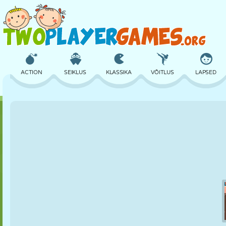
ACTION
SEIKLUS
KLASSIKA
VÕITLUS
LAPSED
3D
LENNUKID
TULNUKAS
TASAKAAL
KORVPALL
LOSS
MALE
CRAZY
KAITSE
DINOSAURUS
TÜDRUK
GOLF
HÜPPAMINE
MATEMAATIKA
LABÜRINT