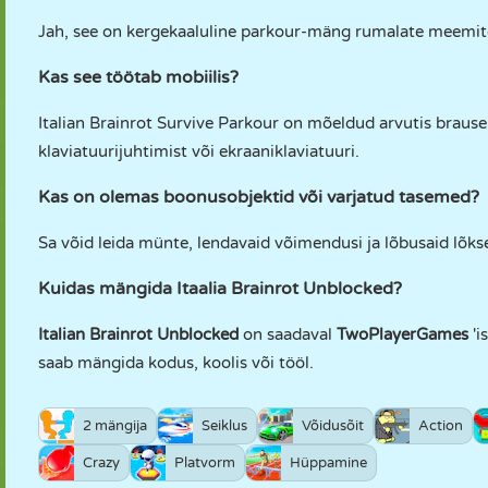
Jah, see on kergekaaluline parkour-mäng rumalate meemiteg
Kas see töötab mobiilis?
Italian Brainrot Survive Parkour on mõeldud arvutis brauseri
klaviatuurijuhtimist või ekraaniklaviatuuri.
Kas on olemas boonusobjektid või varjatud tasemed?
Sa võid leida münte, lendavaid võimendusi ja lõbusaid lõks
Kuidas mängida Itaalia Brainrot Unblocked?
Italian Brainrot Unblocked
on saadaval
TwoPlayerGames
'i
saab mängida kodus, koolis või tööl.
2 mängija
Seiklus
Võidusõit
Action
Crazy
Platvorm
Hüppamine