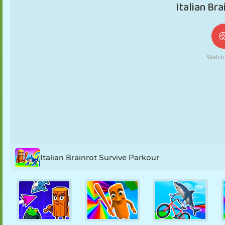
NUKK
PUSLE
REAKTSIOON
RETRO
ROBOT
STRATEEGIA
TRIKK
TANK
TENNIS
TRIPS-TRAPS-
TRULL
Italian Brainrot Survive Parkour