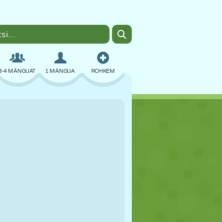
3-4 MÄNGIJAT
1 MÄNGIJA
ROHKEM
BOMBER
BRAUSER
AUTO
LENDAMINE
TOIT
LÕBU
PIXEL ART
PLATVORM
BASSEIN