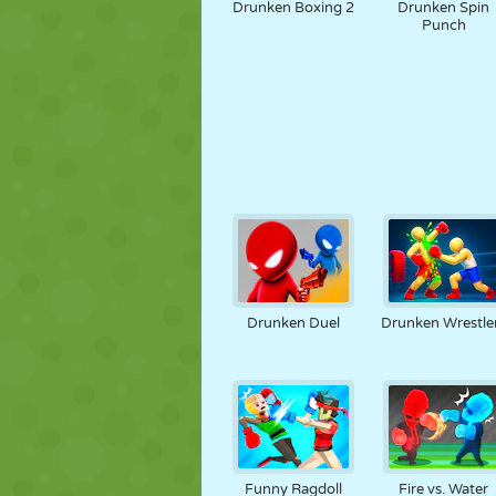
Drunken Boxing 2
Drunken Spin
Punch
Drunken Duel
Drunken Wrestle
Funny Ragdoll
Fire vs. Water