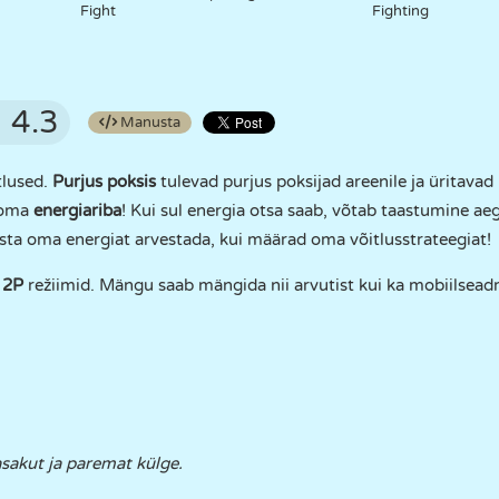
Fight
Fighting
4.3
Manusta
tlused.
Purjus poksis
tulevad purjus poksijad areenile ja üritavad
i oma
energiariba
! Kui sul energia otsa saab, võtab taastumine aega
usta oma energiat arvestada, kui määrad oma võitlusstrateegiat!
a
2P
režiimid. Mängu saab mängida nii arvutist kui ka mobiilsea
sakut ja paremat külge.