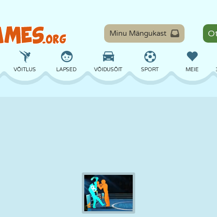
Minu Mängukast
VÕITLUS
LAPSED
VÕIDUSÕIT
SPORT
MEIE
TASAKAAL
KORVPALL
LAHING
PILJARD
LAUAMÄNGUD
KAITSE
DINOSAURUS
SÕITMINE
ÕPE
PÕGENEMINE
MATEMAATIKA
LABÜRINT
KOLETISED
MOOTORRATAS
ONLINE