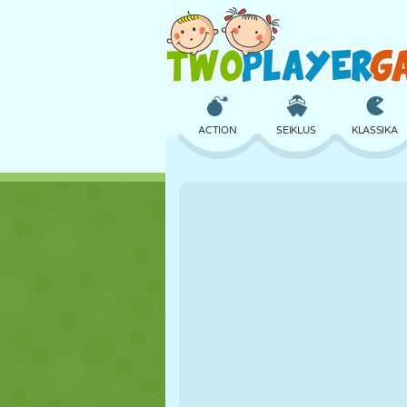
ACTION
SEIKLUS
KLASSIKA
3D
LENNUKID
TULNUKAS
LOSS
MALE
CRAZY
TÜDRUK
GOLF
HÜPPAMINE