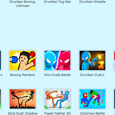
Drunken Boxing:
Drunken Tug War
Drunken Wrestle
Ultimate
rs
Boxing Random
Mini Duels Battle
Drunken Duel 2
Stick Duel: Shadow
Paper Fighter 3D
Stickman Battle