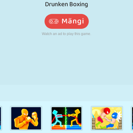
N
RETRO
ROBOT
JOOKSMINE
KOOL
LASKMINE
TENNIS
TRIPS-TRAPS-
PUUTEEKRAAN
TORN
VEOAUTO
TRULL