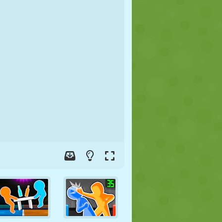
JALGPALL
KOSMOS
KRIIPSUJUKU
SÕDA
MAADLUS
ZOMBIE