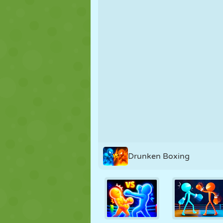
NUKK
PUSLE
REAKTSIOO
STRATEEGIA
TRIKK
TANK
Drunken Boxing