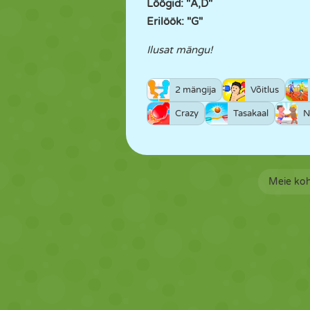
Löögid: "A,D"
Erilöök: "G"
Ilusat mängu!
2 mängija
Võitlus
Crazy
Tasakaal
N
Meie ko