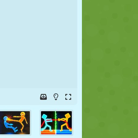
JALGPALL
KOSMOS
KRIIPSUJUKU
SÕDA
MAADLUS
ZOMBIE