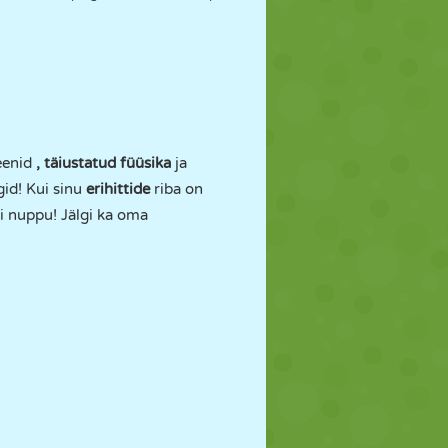
eenid
, täiustatud füüsika
ja
gid! Kui sinu
erihittide
riba on
bi nuppu! Jälgi ka oma