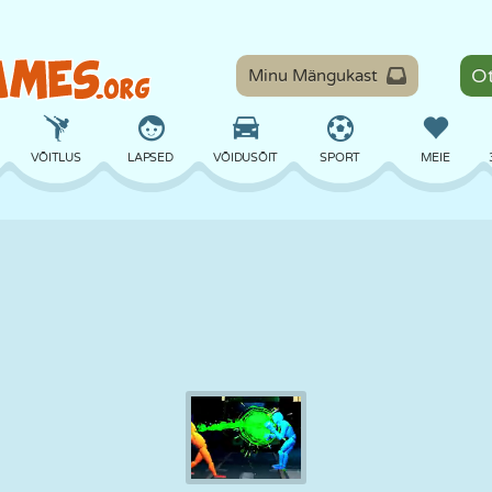
Minu Mängukast
VÕITLUS
LAPSED
VÕIDUSÕIT
SPORT
MEIE
TASAKAAL
KORVPALL
LAHING
PILJARD
LAUAMÄNGUD
KAITSE
DINOSAURUS
SÕITMINE
ÕPE
PÕGENEMINE
MATEMAATIKA
LABÜRINT
KOLETISED
MOOTORRATAS
ONLINE