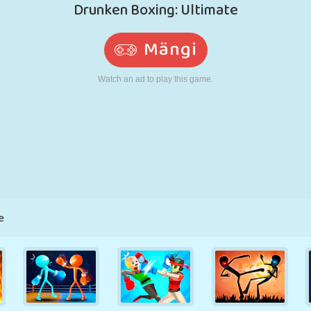
N
RETRO
ROBOT
JOOKSMINE
KOOL
LASKMINE
TENNIS
TRIPS-TRAPS-
PUUTEEKRAAN
TORN
VEOAUTO
TRULL
e