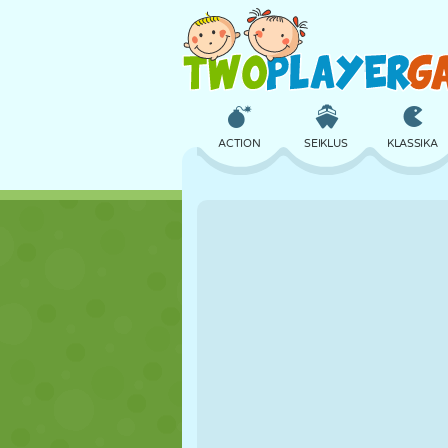
ACTION
SEIKLUS
KLASSIKA
3D
LENNUKID
TULNUKAS
LOSS
MALE
CRAZY
TÜDRUK
GOLF
HÜPPAMINE