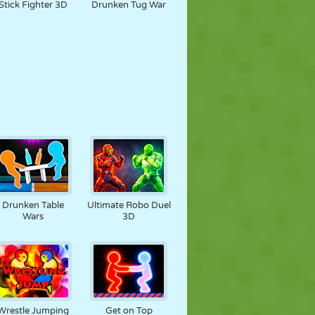
Stick Fighter 3D
Drunken Tug War
Drunken Table
Ultimate Robo Duel
Wars
3D
Wrestle Jumping
Get on Top