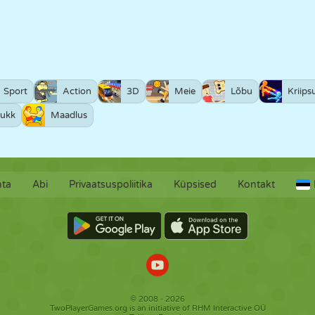
Sport
Action
3D
Meie
Lõbu
Kriips
ukk
Maadlus
hta
Abi
Privaatsuspoliitika
Küpsised
Kontakt
© 2008 - 2026
TwoPlayerGames.org is an initiative of RHM Interactive OÜ