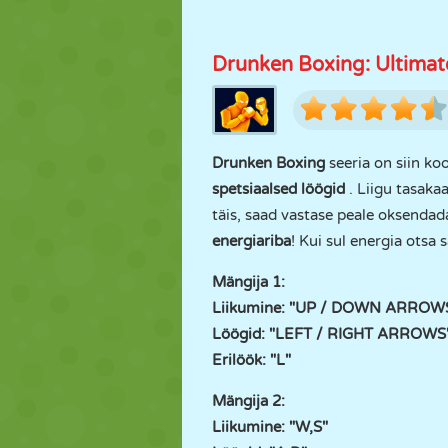
Drunken Boxing: Ultimat
Drunken Boxing
seeria on siin ko
spetsiaalsed löögid
. Liigu tasaka
täis, saad vastase peale oksendad
energiariba
! Kui sul energia otsa
Mängija 1:
Liikumine: "UP / DOWN ARROW
Löögid: "LEFT / RIGHT ARROWS
Erilöök: "L"
Mängija 2:
Liikumine: "W,S"