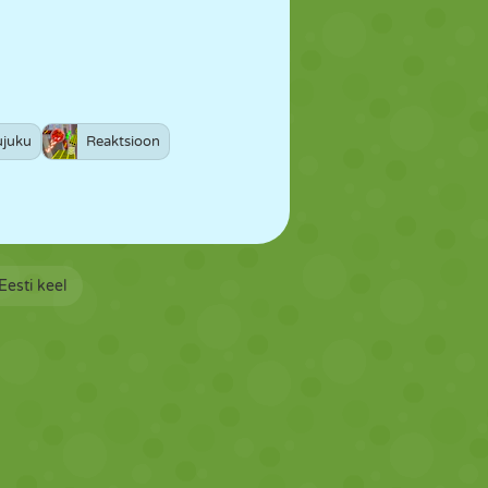
ujuku
Reaktsioon
Eesti keel