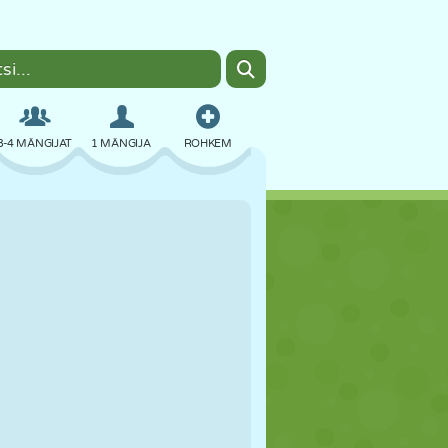
3-4 MÄNGIJAT
1 MÄNGIJA
ROHKEM
BOMBER
BRAUSER
AUTO
LENDAMINE
TOIT
LÕBU
PIXEL ART
PLATVORM
BASSEIN