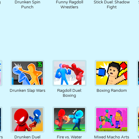
g
Drunken Spin
Funny Ragdoll
Stick Duel: Shadow
Punch
Wrestlers
Fight
Drunken Slap Wars
Ragdoll Duel:
Boxing Random
Boxing
rs
Drunken Duel
Fire vs. Water
Mixed Macho Arts