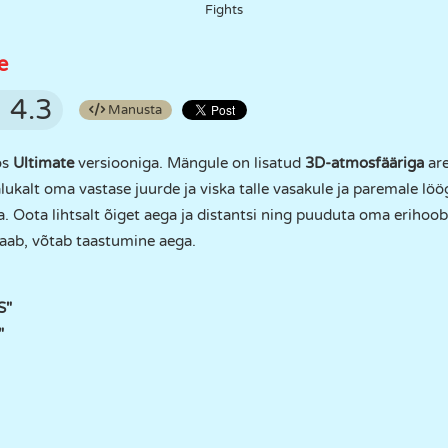
Fights
e
4.3
Manusta
os
Ultimate
versiooniga. Mängule on lisatud
3D-atmosfääriga
ar
alukalt oma vastase juurde ja viska talle vasakule ja paremale löö
a. Oota lihtsalt õiget aega ja distantsi ning puuduta oma erihoo
 saab, võtab taastumine aega.
S"
"