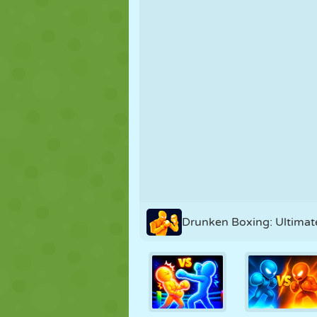
NUKK
PUSLE
REAKTSIOO
STRATEEGIA
TRIKK
TANK
Drunken Boxing: Ultimat