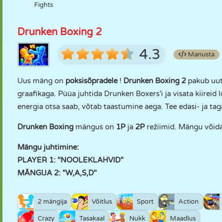
Fights
Drunken Boxing 2
4.3
Manusta
Uus mäng on
poksisõpradele
!
Drunken Boxing 2
pakub uut
graafikaga. Püüa juhtida Drunken Boxers'i ja visata kiireid
energia otsa saab, võtab taastumine aega. Tee edasi- ja taga
Drunken Boxing
mängus on
1P
ja
2P
režiimid. Mängu võid
Mängu juhtimine:
PLAYER 1: "NOOLEKLAHVID"
MÄNGIJA 2: "W,A,S,D"
2 mängija
Võitlus
Sport
Action
Crazy
Tasakaal
Nukk
Maadlus