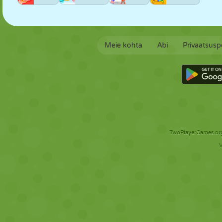
Meie kohta
Abi
Privaatsuspo
TwoPlayerGames.org 
V