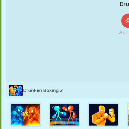
NUKK
PUSLE
REAKTSIOON
RETRO
ROBOT
STRATEEGIA
TRIKK
TANK
TENNIS
TRIPS-TRAPS-
TRULL
Drunken Boxing 2