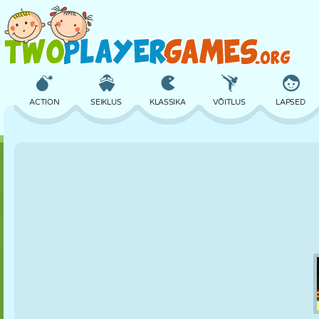
ACTION
SEIKLUS
KLASSIKA
VÕITLUS
LAPSED
3D
LENNUKID
TULNUKAS
TASAKAAL
KORVPALL
LOSS
MALE
CRAZY
KAITSE
DINOSAURUS
TÜDRUK
GOLF
HÜPPAMINE
MATEMAATIKA
LABÜRINT