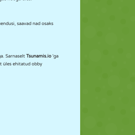
uuendusi, saavad nad osaks
ga. Sarnaselt
Tsunamis.io
'ga
lt üles ehitatud obby