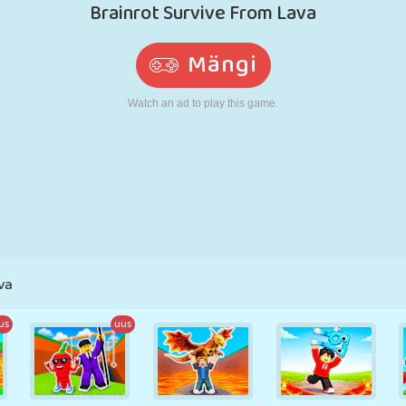
N
RETRO
ROBOT
JOOKSMINE
KOOL
LASKMINE
TENNIS
TRIPS-TRAPS-
PUUTEEKRAAN
TORN
VEOAUTO
TRULL
va
us
uus