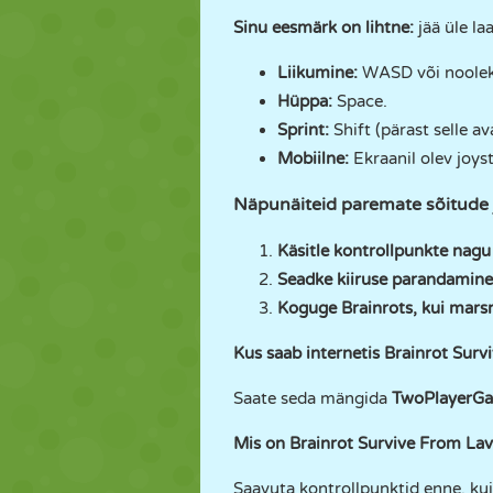
Sinu eesmärk on lihtne:
jää üle la
Liikumine:
WASD või noolek
Hüppa:
Space.
Sprint:
Shift (pärast selle a
Mobiilne:
Ekraanil olev joys
Näpunäiteid paremate sõitude 
Käsitle kontrollpunkte nagu
Seadke kiiruse parandamine 
Koguge Brainrots, kui marsr
Kus saab internetis Brainrot Sur
Saate seda mängida
TwoPlayerG
Mis on Brainrot Survive From La
Saavuta kontrollpunktid enne, kui