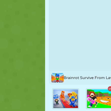
NUKK
PUSLE
REAKTSIOO
STRATEEGIA
TRIKK
TANK
Brainrot Survive From La
u