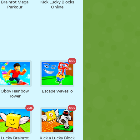
Brainrot Mega
Kick Lucky Blocks
Parkour
Online
uus
Obby Rainbow
Escape Waves io
Tower
uus
uus
Lucky Brainrot
Kick a Lucky Block