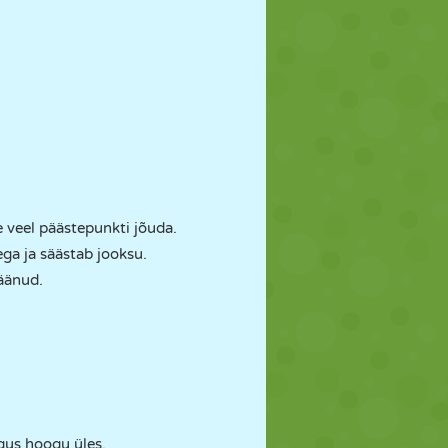
 veel päästepunkti jõuda.
ga ja säästab jooksu.
jäänud.
igus hoogu üles.