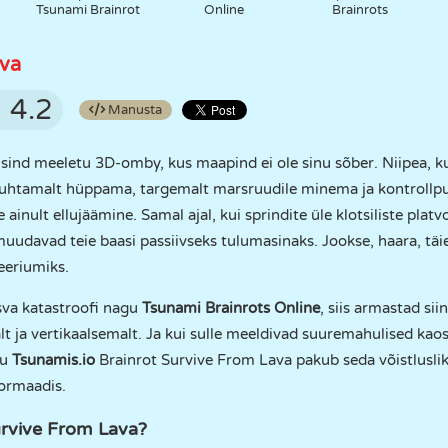
Tsunami Brainrot
Online
Brainrots
ava
4.2
Manusta
sind meeletu 3D-omby, kus maapind ei ole sinu sõber. Niipea, ku
 puhtamalt hüppama, targemalt marsruudile minema ja kontrollp
 ainult ellujäämine. Samal ajal, kui sprindite üle klotsiliste pla
 muudavad teie baasi passiivseks tulumasinaks. Jookse, haara, täi
eriumiks.
sva katastroofi nagu
Tsunami Brainrots Online
, siis armastad si
t ja vertikaalsemalt. Ja kui sulle meeldivad suuremahulised kaos
gu
Tsunamis.io
Brainrot Survive From Lava pakub seda võistluslik
formaadis.
urvive From Lava?