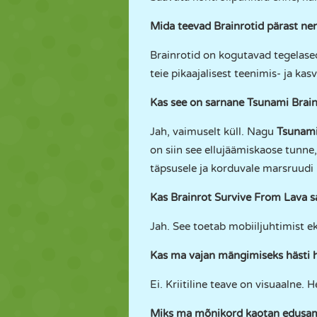
Mida teevad Brainrotid pärast n
Brainrotid on kogutavad tegelased
teie pikaajalisest teenimis- ja kas
Kas see on sarnane Tsunami Brainr
Jah, vaimuselt küll. Nagu
Tsunami
on siin see ellujäämiskaose tunne,
täpsusele ja korduvale marsruudi 
Kas Brainrot Survive From Lava s
Jah. See toetab mobiiljuhtimist ek
Kas ma vajan mängimiseks hästi h
Ei. Kriitiline teave on visuaalne. 
Miks ma mõnikord kaotan edusa