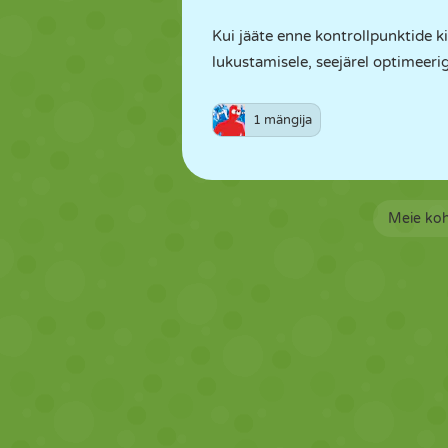
Kui jääte enne kontrollpunktide k
lukustamisele, seejärel optimeeri
1 mängija
Meie ko