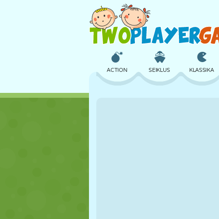
ACTION
SEIKLUS
KLASSIKA
3D
LENNUKID
TULNUKAS
LOSS
MALE
CRAZY
TÜDRUK
GOLF
HÜPPAMINE