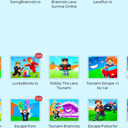
SwingBrainrots io
Brainrots Lava
LavaRun io
Survive Online
uus
LuckyBlocks io
Robby The Lava
Tsunami Escape +1
Tsunami
by Car
uus
r
Escape from
Tsunami Brainrots
Escape Police for