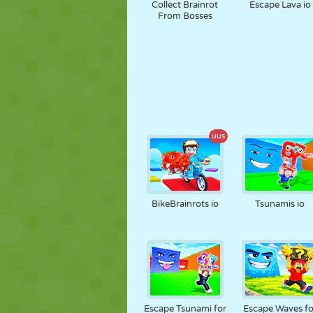
Collect Brainrot
Escape Lava io
From Bosses
uus
BikeBrainrots io
Tsunamis io
Escape Tsunami for
Escape Waves fo