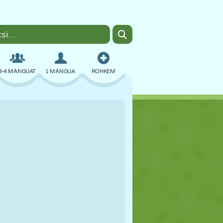
3-4 MÄNGIJAT
1 MÄNGIJA
ROHKEM
BOMBER
BRAUSER
AUTO
LENDAMINE
TOIT
LÕBU
PIXEL ART
PLATVORM
BASSEIN