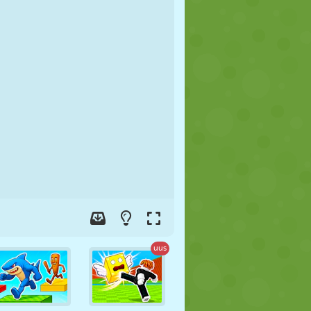
JALGPALL
KOSMOS
KRIIPSUJUKU
SÕDA
MAADLUS
ZOMBIE
uus