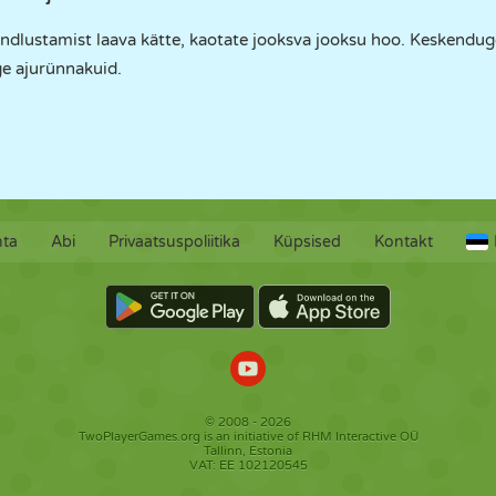
indlustamist laava kätte, kaotate jooksva jooksu hoo. Keskendu
ge ajurünnakuid.
hta
Abi
Privaatsuspoliitika
Küpsised
Kontakt
© 2008 - 2026
TwoPlayerGames.org is an initiative of RHM Interactive OÜ
Tallinn, Estonia
VAT: EE 102120545