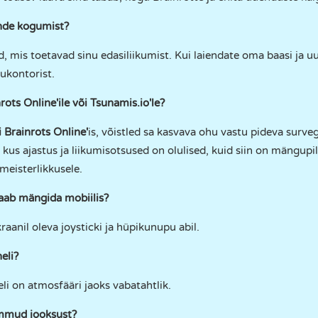
ende kogumist?
, mis toetavad sinu edasiliikumist. Kui laiendate oma baasi ja 
vukontorist.
ots Online'ile või Tsunamis.io'le?
 Brainrots Online'
is, võistled sa kasvava ohu vastu pideva surve
 kus ajastus ja liikumisotsused on olulised, kuid siin on mängupi
meisterlikkusele.
aab mängida mobiilis?
raanil oleva joysticki ja hüpikunupu abil.
eli?
Heli on atmosfääri jaoks vabatahtlik.
mmud jooksust?