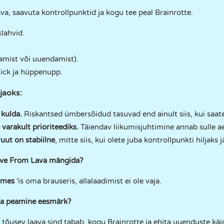
ava, saavuta kontrollpunktid ja kogu tee peal Brainrotte.
lahvid.
vamist või uuendamist).
tick ja hüppenupp.
jaoks:
 kulda.
Riskantsed ümbersõidud tasuvad end ainult siis, kui saate
varakult prioriteediks.
Täiendav liikumisjuhtimine annab sulle ae
uut on stabiilne
, mitte siis, kui olete juba kontrollpunkti hiljaks 
vive From Lava mängida?
ames
'is oma brauseris, allalaadimist ei ole vaja.
va peamine eesmärk?
 tõusev laava sind tabab, kogu Brainrotte ja ehita uuenduste kä