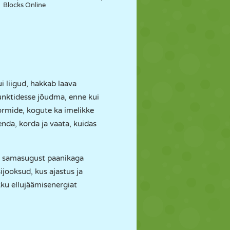
Blocks Online
i liigud, hakkab laava
unktidesse jõudma, enne kui
tvormide, kogute ka imelikke
enda, korda ja vaata, kuidas
in samasugust paanikaga
ijooksud, kus ajastus ja
ku ellujäämisenergiat