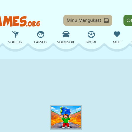
Minu Mängukast
VÕITLUS
LAPSED
VÕIDUSÕIT
SPORT
MEIE
TASAKAAL
KORVPALL
LAHING
PILJARD
LAUAMÄNGUD
KAITSE
DINOSAURUS
SÕITMINE
ÕPE
PÕGENEMINE
MATEMAATIKA
LABÜRINT
KOLETISED
MOOTORRATAS
ONLINE