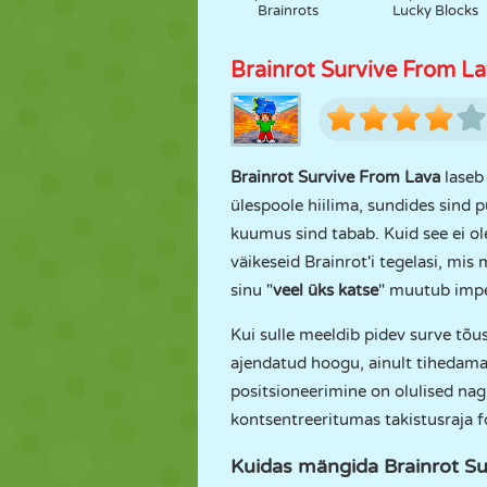
Brainrots
Lucky Blocks
Brainrot Survive From L
Brainrot Survive From Lava
laseb 
ülespoole hiilima, sundides sind
kuumus sind tabab. Kuid see ei ole
väikeseid Brainrot'i tegelasi, mis
sinu "
veel üks katse
" muutub impe
Kui sulle meeldib pidev surve tõu
ajendatud hoogu, ainult tihedamal
positsioneerimine on olulised na
kontsentreeritumas takistusraja 
Kuidas mängida Brainrot S