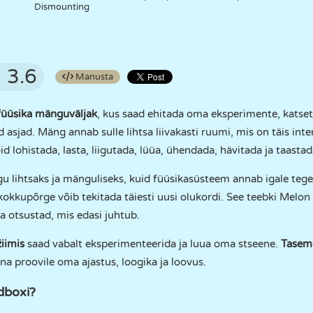
Dismounting
3.6
Manusta
füüsika mänguväljak
, kus saad ehitada oma eksperimente, katseta
asjad. Mäng annab sulle lihtsa liivakasti ruumi, mis on täis inter
õid lohistada, lasta, liigutada, lüüa, ühendada, hävitada ja taasta
gu lihtsaks ja mänguliseks, kuid füüsikasüsteem annab igale teg
 kokkupõrge võib tekitada täiesti uusi olukordi. See teebki Melon
a otsustad, mis edasi juhtub.
iimis
saad vabalt eksperimenteerida ja luua oma stseene.
Taseme
na proovile oma ajastus, loogika ja loovus.
dboxi?