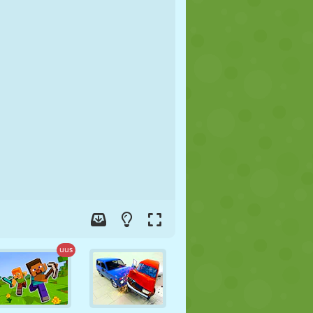
JALGPALL
KOSMOS
KRIIPSUJUKU
SÕDA
MAADLUS
ZOMBIE
uus