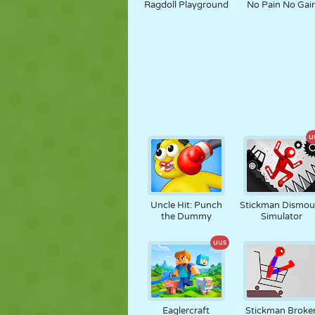
Ragdoll Playground
No Pain No Gai
u
Uncle Hit: Punch
Stickman Dismou
the Dummy
Simulator
uus
Eaglercraft
Stickman Broke