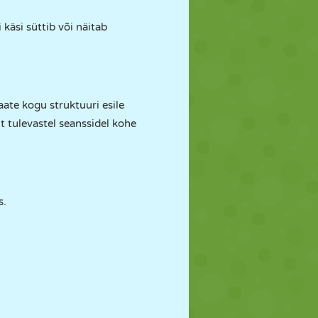
 käsi süttib või näitab
aate kogu struktuuri esile
 tulevastel seanssidel kohe
s.