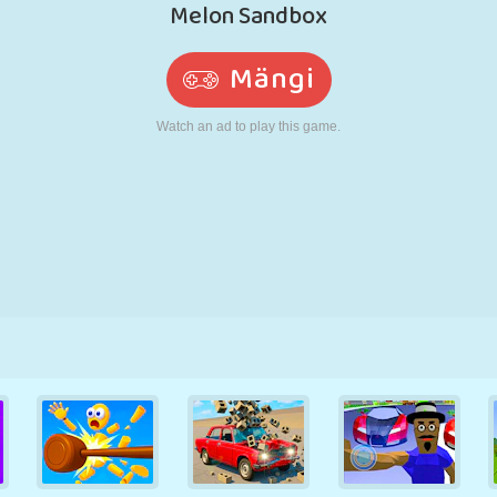
N
RETRO
ROBOT
JOOKSMINE
KOOL
LASKMINE
TENNIS
TRIPS-TRAPS-
PUUTEEKRAAN
TORN
VEOAUTO
TRULL