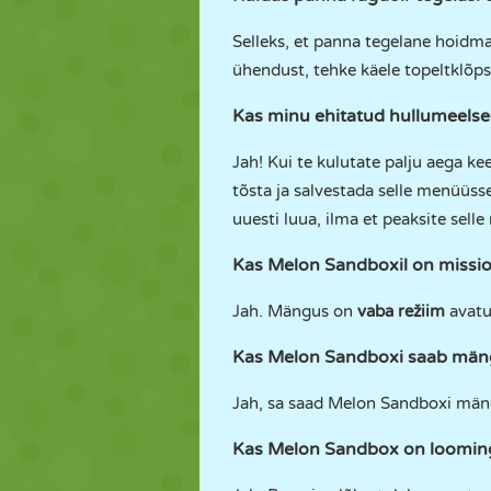
Selleks, et panna tegelane hoidma r
ühendust, tehke käele topeltklõps
Kas minu ehitatud hullumeelse
Jah! Kui te kulutate palju aega ke
tõsta ja salvestada selle menüüs
uuesti luua, ilma et peaksite selle
Kas Melon Sandboxil on missi
Jah. Mängus on
vaba režiim
avatu
Kas Melon Sandboxi saab mäng
Jah, sa saad Melon Sandboxi män
Kas Melon Sandbox on loomin