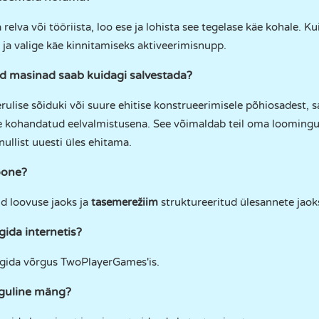
elva või tööriista, loo ese ja lohista see tegelase käe kohale. Kui
 ja valige käe kinnitamiseks aktiveerimisnupp.
d masinad saab kuidagi salvestada?
erulise sõiduki või suure ehitise konstrueerimisele põhiosadest, s
se kohandatud eelvalmistusena. See võimaldab teil oma loomingut
 nullist uuesti üles ehitama.
oone?
d loovuse jaoks ja
tasemerežiim
struktureeritud ülesannete jaok
ida internetis?
gida võrgus TwoPlayerGames'is.
guline mäng?