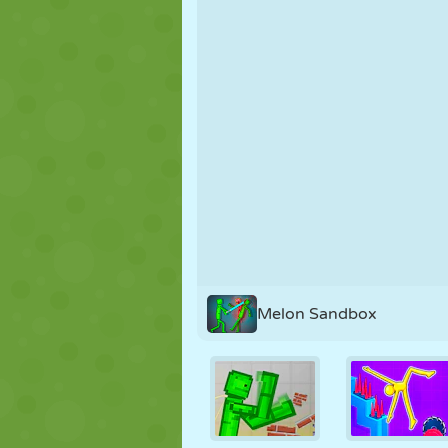
NUKK
PUSLE
REAKTSIOO
STRATEEGIA
TRIKK
TANK
Melon Sandbox