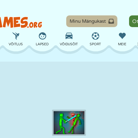
Minu Mängukast
VÕITLUS
LAPSED
VÕIDUSÕIT
SPORT
MEIE
TASAKAAL
KORVPALL
LAHING
PILJARD
LAUAMÄNGUD
KAITSE
DINOSAURUS
SÕITMINE
ÕPE
PÕGENEMINE
MATEMAATIKA
LABÜRINT
KOLETISED
MOOTORRATAS
ONLINE