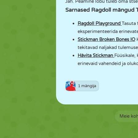
Jah. Peamine lõbu tuleb oma stsee
Sarnased Ragdoll mängud 
Ragdoll Playground
Tasuta 
eksperimenteerida erinevat
Stickman Broken Bones IO
K
tekitavad naljakad tulemuse
Hävita Stickman
Füüsikale,
erinevaid vahendeid ja oluko
1 mängija
Meie ko