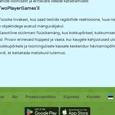
nide loomisest ja erinevate ideede katsetamisest.
TwoPlayerGames'il
füüsika liivakast, kus saad testida ragdollide reaktsioone, luua na
e objektidega avatud mänguväljakul.
aootiline stickmani füüsikamäng, kus kokkupõrked, kukkumised 
d. Proovi erinevaid hüppeid ja vaata, kui kaugele kahjustused ul
 kokkupõrkele ja loomingulisele kaosele keskenduv hävitamispõ
rdi, et katsetada metsikuid tulemusi.
hta
Abi
Privaatsuspoliitika
Küpsised
Kontakt