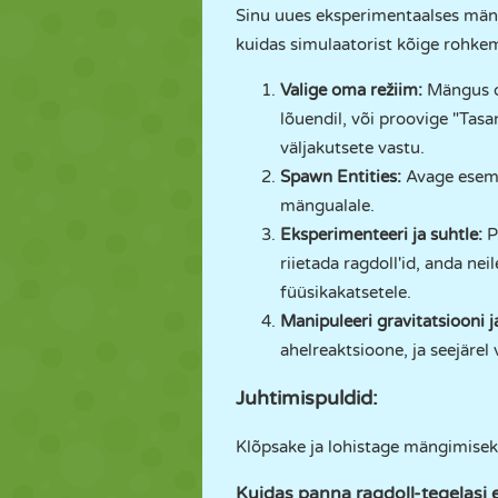
Sinu uues eksperimentaalses mängu
kuidas simulaatorist kõige rohke
Valige oma režiim:
Mängus on
lõuendil, või proovige "Tasa
väljakutsete vastu.
Spawn Entities:
Avage esemet
mängualale.
Eksperimenteeri ja suhtle:
P
riietada ragdoll'id, anda ne
füüsikakatsetele.
Manipuleeri gravitatsiooni j
ahelreaktsioone, ja seejärel
Juhtimispuldid:
Klõpsake ja lohistage mängimisek
Kuidas panna ragdoll-tegelasi