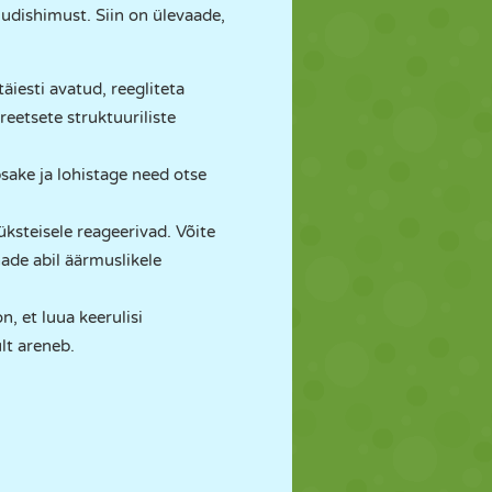
uudishimust. Siin on ülevaade,
äiesti avatud, reegliteta
eetsete struktuuriliste
psake ja lohistage need otse
üksteisele reageerivad. Võite
hade abil äärmuslikele
n, et luua keerulisi
lt areneb.