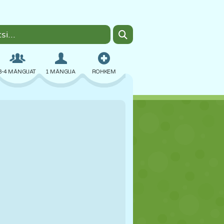
3-4 MÄNGIJAT
1 MÄNGIJA
ROHKEM
BOMBER
BRAUSER
AUTO
LENDAMINE
TOIT
LÕBU
PIXEL ART
PLATVORM
BASSEIN