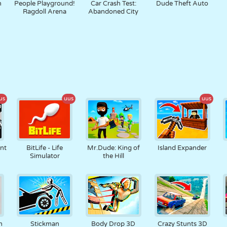
n
People Playground!
Car Crash Test:
Dude Theft Auto
Ragdoll Arena
Abandoned City
us
uus
uus
nt
BitLife - Life
Mr.Dude: King of
Island Expander
Simulator
the Hill
n
Stickman
Body Drop 3D
Crazy Stunts 3D