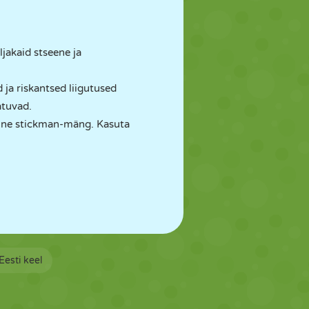
ljakaid stseene ja
ja riskantsed liigutused
atuvad.
hine stickman-mäng. Kasuta
Eesti keel