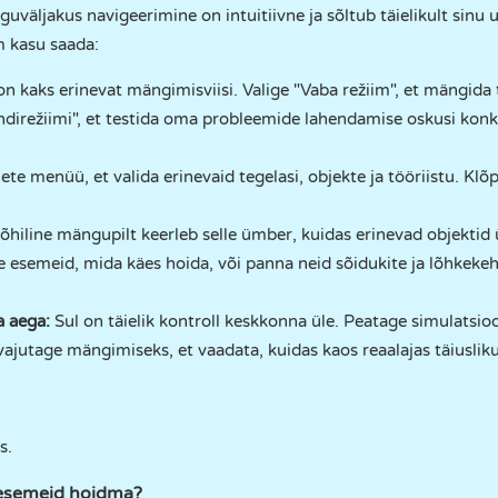
väljakus navigeerimine on intuitiivne ja sõltub täielikult sinu 
m kasu saada:
 kaks erinevat mängimisviisi. Valige "Vaba režiim", et mängida t
ndirežiimi", et testida oma probleemide lahendamise oskusi konkr
e menüü, et valida erinevaid tegelasi, objekte ja tööriistu. Klõ
õhiline mängupilt keerleb selle ümber, kuidas erinevad objektid 
ile esemeid, mida käes hoida, või panna neid sõidukite ja lõhkeke
a aega:
Sul on täielik kontroll keskkonna üle. Peatage simulatsioo
 vajutage mängimiseks, et vaadata, kuidas kaos reaalajas täiusliku
s.
 esemeid hoidma?