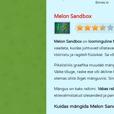
Bones io
Melon Sandbox
Melon Sandbox
on
loominguline 
vaadata, kuidas juhtuvad üllatavad 
tööriistu ja ragdoll-füüsikat. Sa v
Pikslistiilis graafika muudab män
Väike tõuge, raske ese või äkiline
olemas ühte õiget mänguviisi. Sin
Mängus on kaks režiimi.
Vabas rež
ettevalmistatud ülesandeid ja pan
Kuidas mängida Melon San