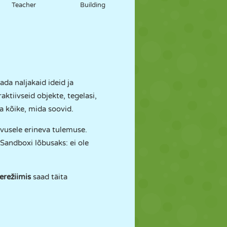
Teacher
Building
da naljakaid ideid ja
aktiivseid objekte, tegelasi,
da kõike, mida soovid.
evusele erineva tulemuse.
 Sandboxi lõbusaks: ei ole
režiimis
saad täita