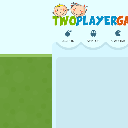
ACTION
SEIKLUS
KLASSIKA
3D
LENNUKID
TULNUKAS
LOSS
MALE
CRAZY
TÜDRUK
GOLF
HÜPPAMINE