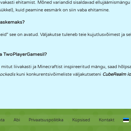
iivakasti ehitamist. Mõned variandid sisaldavad ellujäämismängu
sükkel), kuid peamine eesmärk on siin vaba ehitamine.
raskemaks?
eid" see on avatud. Väljakutse tuleneb teie kujutlusvõimest ja se
a TwoPlayerGamesil?
ut liivakasti ja Minecraftist inspireeritud mängu, saad hõlpsast
ockedis
kuni konkurentsivõimeliste väljakutseteni
CubeRealm io
hta
Abi
Privaatsuspoliitika
Küpsised
Kontakt