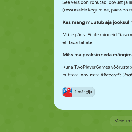
See versioon rõhutab loovust ja l
(ressursside kogumine, päev-öö t
Kas mäng muutub aja jooksul 
Mitte päris. Ei ole mingeid "tasem
ehitada tahate!
Miks ma peaksin seda mängim
Kuna TwoPlayerGames võõrustab mit
puhtast loovusest
Minecraft Unbl
1 mängija
Meie ko