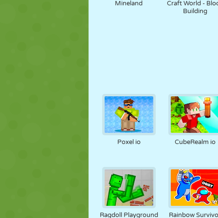
Mineland
Craft World - Blo
Building
Poxel io
CubeRealm io
Ragdoll Playground
Rainbow Survivo