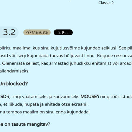
Classic 2
3.2
Manusta
 piiritu maailma, kus sinu kujutlusvõime kujundab seiklusi! See p
asid või isegi kujundada taevas hõljuvaid linnu. Koguge ressurss
si. Olenemata sellest, kas armastad juhuslikku ehitamist või arcade
allandamiseks.
Unblocked?
SD-i
, ringi vaatamiseks ja kaevamiseks
MOUSE'i
ning tööriistad
et liikuda, hüpata ja ehitada otse ekraanil.
a tempos maailm on sinu enda kujundada!
e on tasuta mängitav?