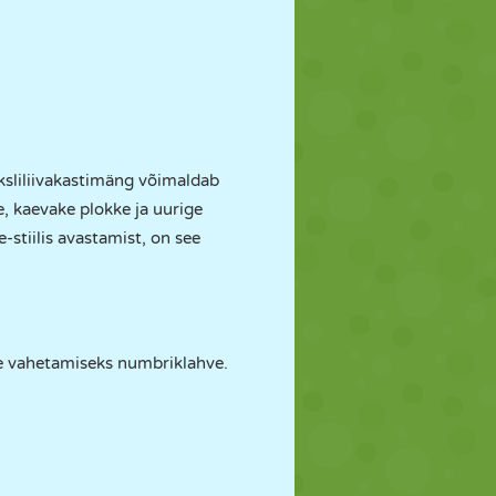
iksliliivakastimäng võimaldab
e, kaevake plokke ja uurige
-stiilis avastamist, on see
e vahetamiseks numbriklahve.