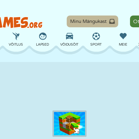
Minu Mängukast
VÕITLUS
LAPSED
VÕIDUSÕIT
SPORT
MEIE
TASAKAAL
KORVPALL
LAHING
PILJARD
LAUAMÄNGUD
KAITSE
DINOSAURUS
SÕITMINE
ÕPE
PÕGENEMINE
MATEMAATIKA
LABÜRINT
KOLETISED
MOOTORRATAS
ONLINE