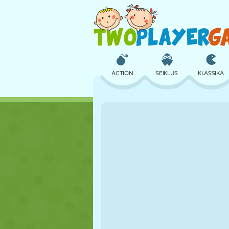
ACTION
SEIKLUS
KLASSIKA
3D
LENNUKID
TULNUKAS
LOSS
MALE
CRAZY
TÜDRUK
GOLF
HÜPPAMINE