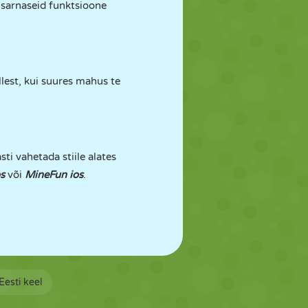
 sarnaseid funktsioone
llest, kui suures mahus te
i vahetada stiile alates
s
või
MineFun ios
.
Eesti keel