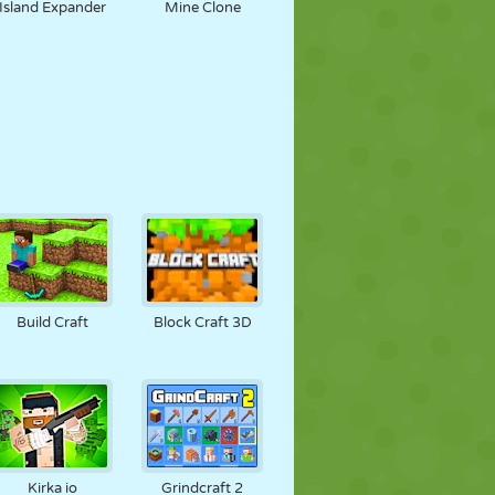
Island Expander
Mine Clone
Build Craft
Block Craft 3D
Kirka io
Grindcraft 2