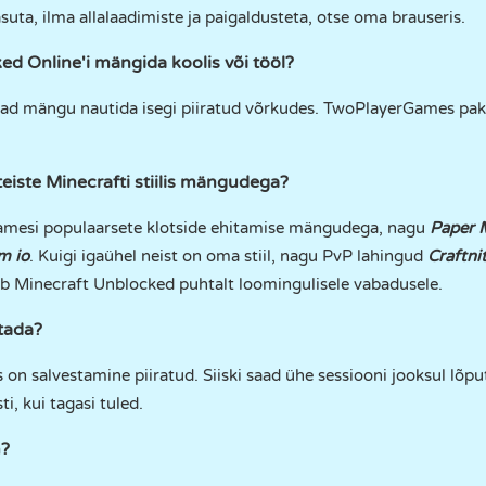
suta, ilma allalaadimiste ja paigaldusteta, otse oma brauseris.
d Online'i mängida koolis või tööl?
aad mängu nautida isegi piiratud võrkudes. TwoPlayerGames pak
eiste Minecrafti stiilis mängudega?
amesi populaarsete klotside ehitamise mängudega, nagu
Paper 
m io
. Kuigi igaühel neist on oma stiil, nagu PvP lahingud
Craftnit
b Minecraft Unblocked puhtalt loomingulisele vabadusele.
tada?
n salvestamine piiratud. Siiski saad ühe sessiooni jooksul lõpu
i, kui tagasi tuled.
m?