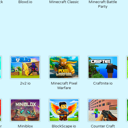
ck
Bloxd.io
Minecraft Classic
Minecraft Battle
Party
2v2 io
Minecraft Pixel
Craftnite io
Warfare
r
Miniblox
BlockScape io
Counter Craft