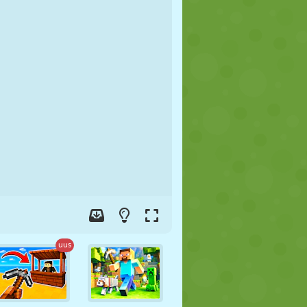
JALGPALL
KOSMOS
KRIIPSUJUKU
SÕDA
MAADLUS
ZOMBIE
uus