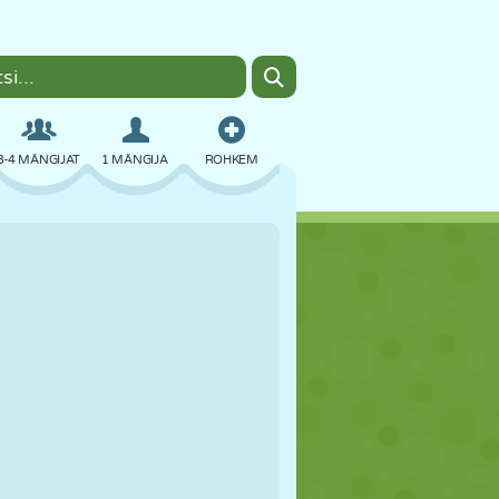
3-4 MÄNGIJAT
1 MÄNGIJA
ROHKEM
BOMBER
BRAUSER
AUTO
LENDAMINE
TOIT
LÕBU
PIXEL ART
PLATVORM
BASSEIN