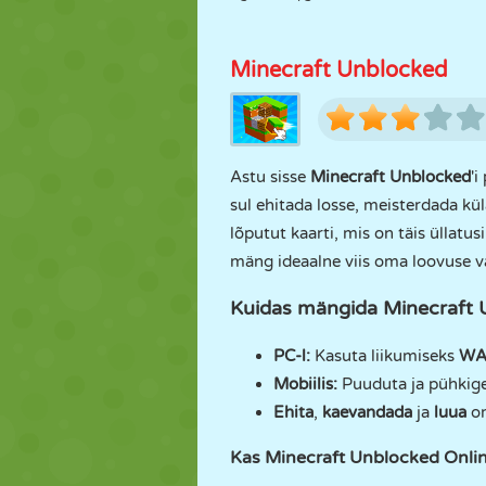
Minecraft Unblocked
Astu sisse
Minecraft Unblocked
'i
sul ehitada losse, meisterdada kül
lõputut kaarti, mis on täis üllatu
mäng ideaalne viis oma loovuse v
Kuidas mängida Minecraft 
PC-l:
Kasuta liikumiseks
WA
Mobiilis:
Puuduta ja pühkige, 
Ehita
,
kaevandada
ja
luua
om
Kas Minecraft Unblocked Onlin