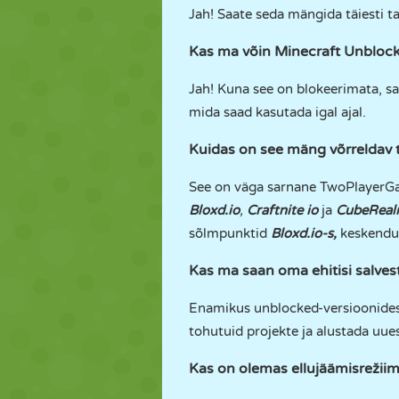
Jah! Saate seda mängida täiesti ta
Kas ma võin Minecraft Unblocke
Jah! Kuna see on blokeerimata, s
mida saad kasutada igal ajal.
Kuidas on see mäng võrreldav t
See on väga sarnane TwoPlayerG
Bloxd.io
,
Craftnite io
ja
CubeReal
sõlmpunktid
Bloxd.io-s,
keskendu
Kas ma saan oma ehitisi salves
Enamikus unblocked-versioonides o
tohutuid projekte ja alustada uuest
Kas on olemas ellujäämisrežii