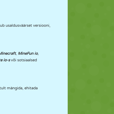
ub usaldusväärset versiooni,
Minecraft
,
MineFun io
,
e io-s
või sotsiaalsed
tult mängida, ehitada