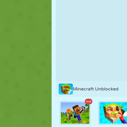
NUKK
PUSLE
REAKTSIOO
STRATEEGIA
TRIKK
TANK
Minecraft Unblocked
uus