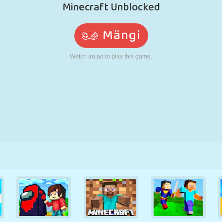
N
RETRO
ROBOT
JOOKSMINE
KOOL
LASKMINE
TENNIS
TRIPS-TRAPS-
PUUTEEKRAAN
TORN
VEOAUTO
TRULL