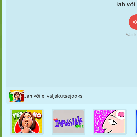
NUKK
PUSLE
REAKTSIOON
RETRO
ROBOT
STRATEEGIA
TRIKK
TANK
TENNIS
TRIPS-TRAPS-
TRULL
Jah või ei väljakutsejooks