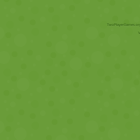
TwoPlayerGames.org 
V