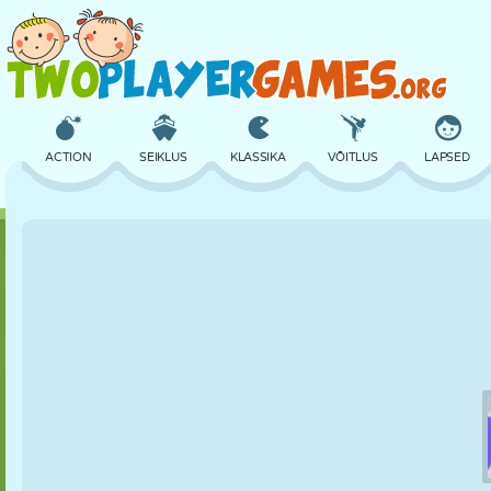
ACTION
SEIKLUS
KLASSIKA
VÕITLUS
LAPSED
3D
LENNUKID
TULNUKAS
TASAKAAL
KORVPALL
LOSS
MALE
CRAZY
KAITSE
DINOSAURUS
TÜDRUK
GOLF
HÜPPAMINE
MATEMAATIKA
LABÜRINT