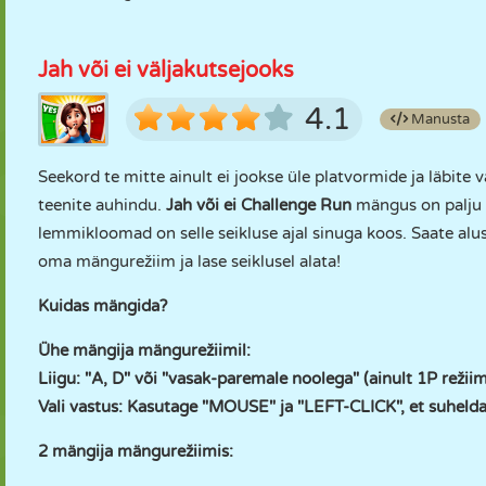
Jah või ei väljakutsejooks
4.1
Manusta
Seekord te mitte ainult ei jookse üle platvormide ja läbite 
teenite auhindu.
Jah või ei Challenge Run
mängus on palju f
lemmikloomad on selle seikluse ajal sinuga koos. Saate alus
oma mängurežiim ja lase seiklusel alata!
Kuidas mängida?
Ühe mängija mängurežiimil:
Liigu: "A, D" või "vasak-paremale noolega" (ainult 1P režii
Vali vastus: Kasutage "MOUSE" ja "LEFT-CLICK", et suhelda
2 mängija mängurežiimis: