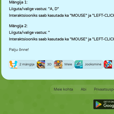
Mängija 1:
Liiguta/valige vastus: "A, D"
Interaktsiooniks saab kasutada ka "MOUSE" ja "LEFT-CLICK
Mängija 2:
Liiguta/valige vastus: "
Interaktsiooniks saab kasutada ka "MOUSE" ja "LEFT-CLICK
Palju õnne!
2 mängija
3D
Meie
Jooksmine
Meie kohta
Abi
Privaatsuspo