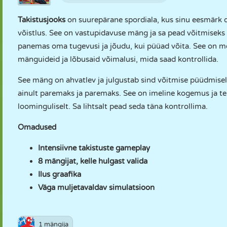
Takistusjooks
on suurepärane spordiala, kus sinu eesmärk on
võistlus. See on vastupidavuse mäng ja sa pead võitmiseks 
panemas oma tugevusi ja jõudu, kui püüad võita. See on mee
mänguideid ja lõbusaid võimalusi, mida saad kontrollida.
See mäng on ahvatlev ja julgustab sind võitmise püüdmise
ainult paremaks ja paremaks. See on imeline kogemus ja te 
loominguliselt. Sa lihtsalt pead seda täna kontrollima.
Omadused
Intensiivne takistuste gameplay
8 mängijat, kelle hulgast valida
Ilus graafika
Väga muljetavaldav simulatsioon
1 mängija