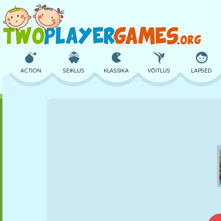
ACTION
SEIKLUS
KLASSIKA
VÕITLUS
LAPSED
3D
LENNUKID
TULNUKAS
TASAKAAL
KORVPALL
LOSS
MALE
CRAZY
KAITSE
DINOSAURUS
TÜDRUK
GOLF
HÜPPAMINE
MATEMAATIKA
LABÜRINT