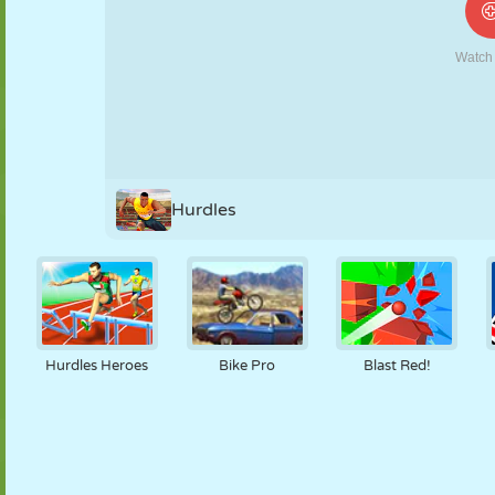
NUKK
PUSLE
REAKTSIOON
RETRO
ROBOT
STRATEEGIA
TRIKK
TANK
TENNIS
TRIPS-TRAPS-
TRULL
Hurdles
Hurdles Heroes
Bike Pro
Blast Red!