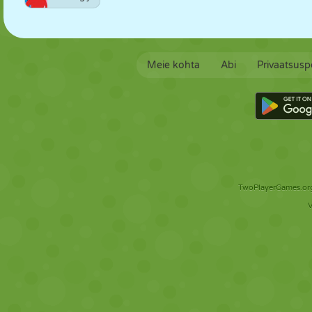
Meie kohta
Abi
Privaatsuspo
TwoPlayerGames.org 
V