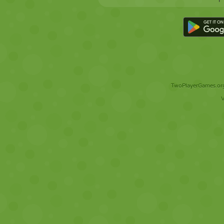
TwoPlayerGames.org 
V