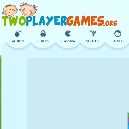
ACTION
SEIKLUS
KLASSIKA
VÕITLUS
LAPSED
3D
LENNUKID
TULNUKAS
TASAKAAL
KORVPALL
LOSS
MALE
CRAZY
KAITSE
DINOSAURUS
TÜDRUK
GOLF
HÜPPAMINE
MATEMAATIKA
LABÜRINT