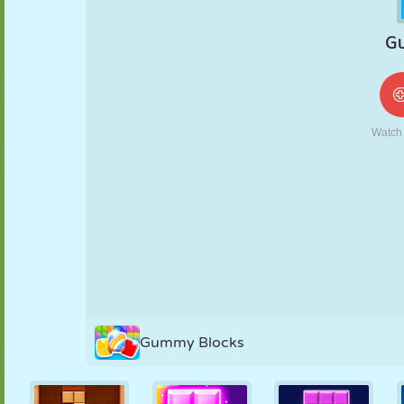
NUKK
PUSLE
REAKTSIOON
RETRO
ROBOT
STRATEEGIA
TRIKK
TANK
TENNIS
TRIPS-TRAPS-
TRULL
Gummy Blocks