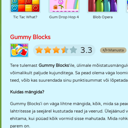
Tic Tac What?
Gum Drop Hop 4
Blob Opera
Gummy Blocks
3.3
Manusta
Tere tulemast
Gummy Blocks
'ile, ülimale mõistatusmängul
võimalikult paljude kujunditega. Sa pead olema väga looming
teed, võib kas suurendada sinu punktisummat või lõpetad
Kuidas mängida?
Gummy Blocks'i on väga lihtne mängida, kõik, mida sa pea
lahtritesse ja seejärel kustutada read ja veerud. Ülejäänud 
ehitama, kui püüad kõik vormid sisse mahutada. Mida roh
parem on.