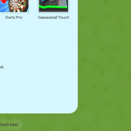
Darts Pro
Seesawball Touch
ed.
Eesti keel