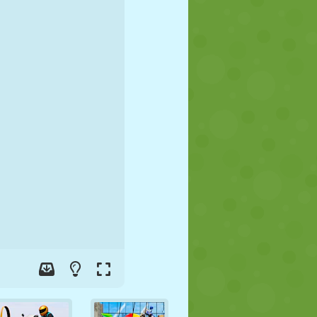
JALGPALL
KOSMOS
KRIIPSUJUKU
SÕDA
MAADLUS
ZOMBIE