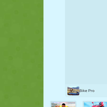
NUKK
PUSLE
REAKTSIOO
STRATEEGIA
TRIKK
TANK
Bike Pro