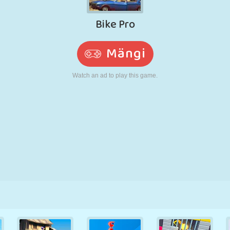
N
RETRO
ROBOT
JOOKSMINE
KOOL
LASKMINE
TENNIS
TRIPS-TRAPS-
PUUTEEKRAAN
TORN
VEOAUTO
TRULL