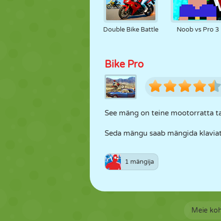
Double Bike Battle
Noob vs Pro 3
Bike Pro
See mäng on teine mootorratta ta
Seda mängu saab mängida klaviat
1 mängija
Meie ko