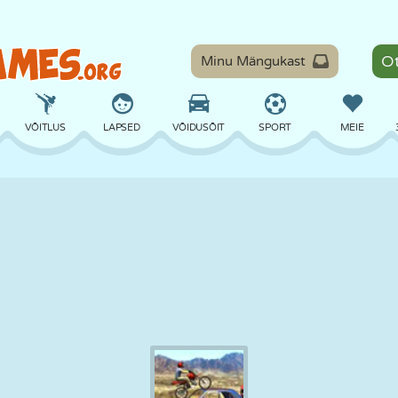
Minu Mängukast
VÕITLUS
LAPSED
VÕIDUSÕIT
SPORT
MEIE
TASAKAAL
KORVPALL
LAHING
PILJARD
LAUAMÄNGUD
KAITSE
DINOSAURUS
SÕITMINE
ÕPE
PÕGENEMINE
MATEMAATIKA
LABÜRINT
KOLETISED
MOOTORRATAS
ONLINE