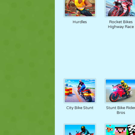
Hurdles
Rocket Bikes
Highway Race
City Bike Stunt
Stunt Bike Ride
Bros