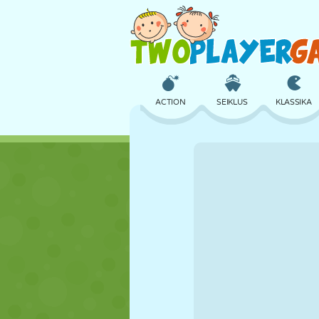
ACTION
SEIKLUS
KLASSIKA
3D
LENNUKID
TULNUKAS
LOSS
MALE
CRAZY
TÜDRUK
GOLF
HÜPPAMINE