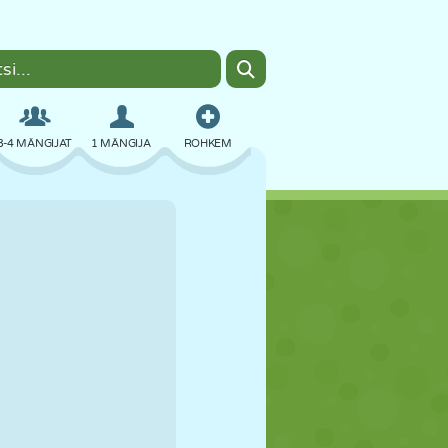
3-4 MÄNGIJAT
1 MÄNGIJA
ROHKEM
BOMBER
BRAUSER
AUTO
LENDAMINE
TOIT
LÕBU
PIXEL ART
PLATVORM
BASSEIN