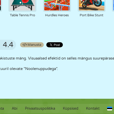
Table Tennis Pro
Hurdles Heroes
Port Bike Stunt
4.4
Manusta
kistuste mäng. Visuaalsed efektid on selles mängus suurepäras
uuril olevate "Noolenuppudega".
hta
Abi
Privaatsuspoliitika
Küpsised
Kontakt