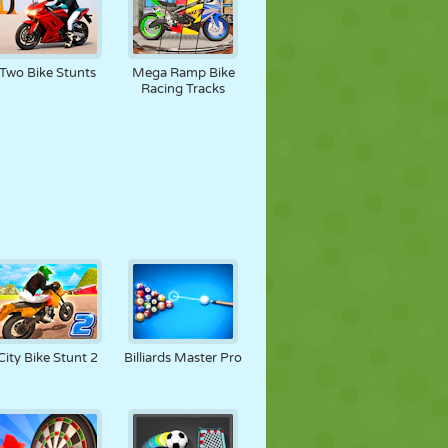
Two Bike Stunts
Mega Ramp Bike
Racing Tracks
City Bike Stunt 2
Billiards Master Pro