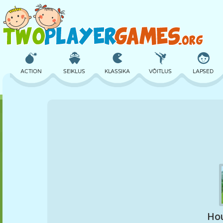
ACTION
SEIKLUS
KLASSIKA
VÕITLUS
LAPSED
3D
LENNUKID
TULNUKAS
TASAKAAL
KORVPALL
LOSS
MALE
CRAZY
KAITSE
DINOSAURUS
TÜDRUK
GOLF
HÜPPAMINE
MATEMAATIKA
LABÜRINT