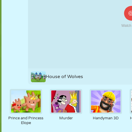
NUKK
PUSLE
REAKTSIOON
RETRO
ROBOT
STRATEEGIA
TRIKK
TANK
TENNIS
TRIPS-TRAPS-
TRULL
House of Wolves
Prince and Princess
Murder
Handyman 3D
Elope