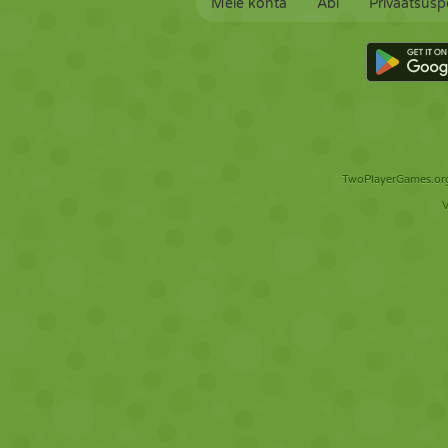
Meie kohta
Abi
Privaatsuspo
TwoPlayerGames.org 
V