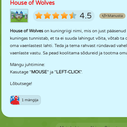
House of Wolves
4.5
Manusta
House of Wolves
on kuningriigi nimi, mis on just pääsenud 
kuningas tunnistab, et ta ei suuda lahingut võita, võtab ta
oma vaenlastest lahti. Teda ja tema rahvast ründavad vahel
vaenlaste vastu. Sa pead koolitama sõdureid ja tootma oma
Mängu juhtimine:
Kasutage "
MOUSE
" ja "
LEFT-CLICK
".
Lõbutsege!
1 mängija