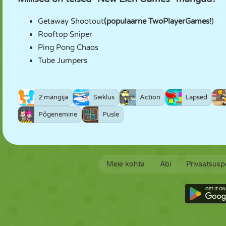
Getaway Shootout
(populaarne TwoPlayerGames!
)
Rooftop Sniper
Ping Pong Chaos
Tube Jumpers
2 mängija
Seiklus
Action
Lapsed
Põgenemine
Pusle
Meie kohta
Abi
Privaatsuspo