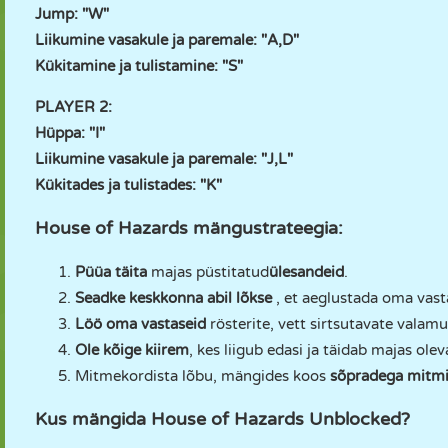
Jump: "W"
Liikumine vasakule ja paremale: "A,D"
Kükitamine ja tulistamine: "S"
PLAYER 2:
Hüppa: "I"
Liikumine vasakule ja paremale: "J,L"
Kükitades ja tulistades: "K"
House of Hazards mängustrateegia:
Püüa täita
majas püstitatud
ülesandeid
.
Seadke keskkonna abil lõkse
, et aeglustada oma vast
Löö oma vastaseid
rösterite, vett sirtsutavate valamute
Ole kõige kiirem
, kes liigub edasi ja täidab majas ole
Mitmekordista lõbu, mängides koos
sõpradega mitmi
Kus mängida House of Hazards Unblocked?