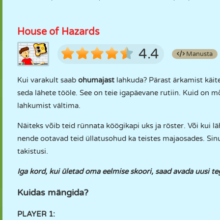
House of Hazards
4.4
Manusta
Kui varakult saab
ohumajast
lahkuda? Pärast ärkamist käite v
seda lähete tööle. See on teie igapäevane rutiin. Kuid on m
lahkumist vältima.
Näiteks võib teid rünnata köögikapi uks ja röster. Või kui l
nende ootavad teid üllatusohud ka teistes majaosades. Sinu 
takistusi.
Iga kord, kui ületad oma eelmise skoori, saad avada uusi teg
Kuidas mängida?
PLAYER 1: