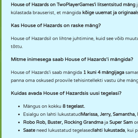
House of Hazards on TwoPlayerGames'i litsentsitud mäng
j
külastada brauserist, et mängida
kõige uuemat ja originaal
Kas House of Hazards on raske mäng?
House of Hazardsil on lihtne juhtimine, kuid see võib muutu
tõttu.
Mitme inimesega saab House of Hazards'i mängida?
House of Hazards'i saab mängida
1 kuni 4 mängijaga
samas
panna oma oskused proovile tehisintellekti vastu ühe mängi
Kuidas avada House of Hazardsis uusi tegelasi?
Mängus on kokku
8 tegelast.
Esialgu on lahti lukustatud
Marissa, Jerry, Samantha
Robo Rob, Buster, Rocking Grandma
ja
Super Sam
o
Saate
need lukustatud tegelased
lahti lukustada
, kui