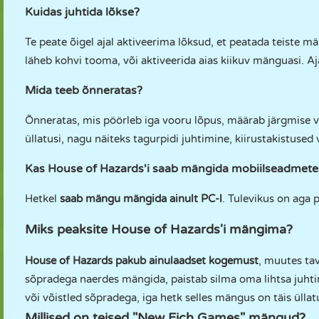
Kuidas juhtida lõkse?
Te peate õigel ajal aktiveerima lõksud, et peatada teiste mä
läheb kohvi tooma, või aktiveerida aias kiikuv mänguasi. Aj
Mida teeb õnneratas?
Õnneratas, mis pöörleb iga vooru lõpus, määrab järgmise 
üllatusi, nagu näiteks tagurpidi juhtimine, kiirustakistused 
Kas House of Hazards'i saab mängida mobiilseadmete
Hetkel
saab mängu mängida ainult PC-l
. Tulevikus on aga p
Miks peaksite House of Hazards'i mängima?
House of Hazards pakub ainulaadset kogemust
, muutes ta
sõpradega naerdes mängida, paistab silma oma lihtsa juhti
või võistled sõpradega, iga hetk selles mängus on täis üllatu
Millised on teised "New Eich Games" mängud?