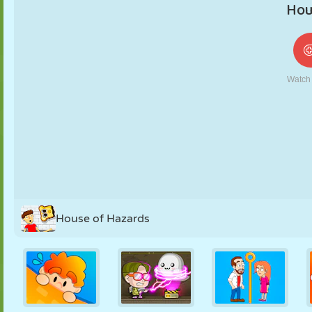
NUKK
PUSLE
REAKTSIOON
RETRO
ROBOT
STRATEEGIA
TRIKK
TANK
TENNIS
TRIPS-TRAPS-
TRULL
House of Hazards