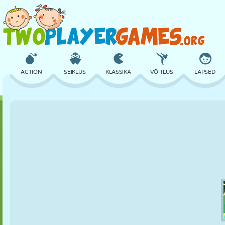
ACTION
SEIKLUS
KLASSIKA
VÕITLUS
LAPSED
3D
LENNUKID
TULNUKAS
TASAKAAL
KORVPALL
LOSS
MALE
CRAZY
KAITSE
DINOSAURUS
TÜDRUK
GOLF
HÜPPAMINE
MATEMAATIKA
LABÜRINT