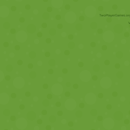
TwoPlayerGames.org 
V