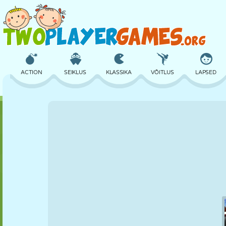
ACTION
SEIKLUS
KLASSIKA
VÕITLUS
LAPSED
3D
LENNUKID
TULNUKAS
TASAKAAL
KORVPALL
LOSS
MALE
CRAZY
KAITSE
DINOSAURUS
TÜDRUK
GOLF
HÜPPAMINE
MATEMAATIKA
LABÜRINT