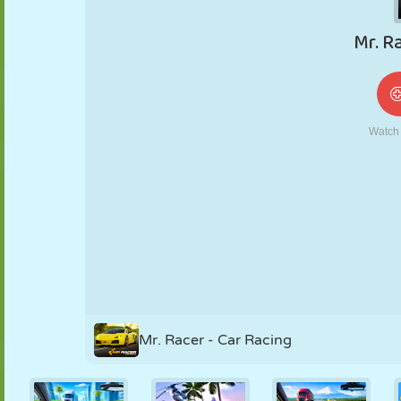
NUKK
PUSLE
REAKTSIOON
RETRO
ROBOT
STRATEEGIA
TRIKK
TANK
TENNIS
TRIPS-TRAPS-
TRULL
Mr. Racer - Car Racing