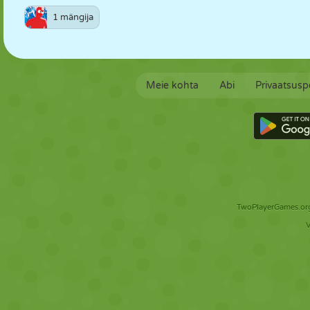
1 mängija
Meie kohta
Abi
Privaatsuspo
TwoPlayerGames.org 
V