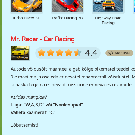
Turbo Racer 3D
Traffic Racing 3D
Highway Road
Racing
Mr. Racer - Car Racing
4.4
Manusta
Autode võidusõit maanteel algab kõige pikematel teedel k
üle maailma ja osaleda erinevatel maanteerallivõistlustel. M
ja hakka tegema erinevaid missioone erinevates režiimides
Kuidas mängida?
Liigu: "W,A,S,D" või "Noolenupud"
Vaheta kaamerat: "C"
Lõbutsemist!