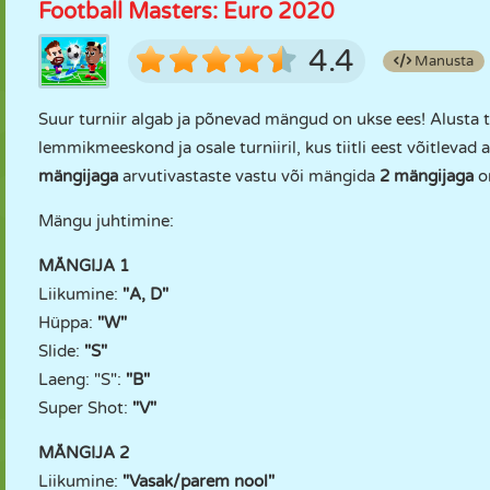
Football Masters: Euro 2020
4.4
Manusta
Suur turniir algab ja põnevad mängud on ukse ees! Alusta t
lemmikmeeskond ja osale turniiril, kus tiitli eest võitlev
mängijaga
arvutivastaste vastu või mängida
2 mängijaga
o
Mängu juhtimine:
MÄNGIJA 1
Liikumine:
"A, D"
Hüppa:
"W"
Slide:
"S"
Laeng: "S":
"B"
Super Shot:
"V"
MÄNGIJA 2
Liikumine:
"Vasak/parem nool"