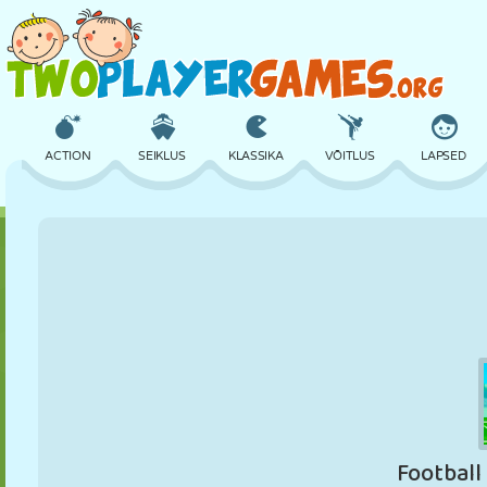
ACTION
SEIKLUS
KLASSIKA
VÕITLUS
LAPSED
3D
LENNUKID
TULNUKAS
TASAKAAL
KORVPALL
LOSS
MALE
CRAZY
KAITSE
DINOSAURUS
TÜDRUK
GOLF
HÜPPAMINE
MATEMAATIKA
LABÜRINT