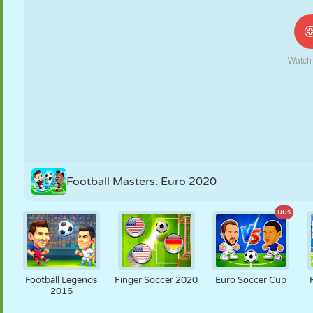
NUKK
PUSLE
REAKTSIOON
RETRO
ROBOT
STRATEEGIA
TRIKK
TANK
TENNIS
TRIPS-TRAPS-
TRULL
Football Masters: Euro 2020
uus
Football Legends
Finger Soccer 2020
Euro Soccer Cup
2016