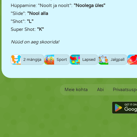
Hüppamine: "Noolt ja noolt":
"Noolega üles"
"Slide":
"Nool alla
"Shot":
"L"
Super Shot:
"K"
Nüüd on aeg skoorida!
2 mängija
Sport
Lapsed
Jalgpall
Meie kohta
Abi
Privaatsuspo