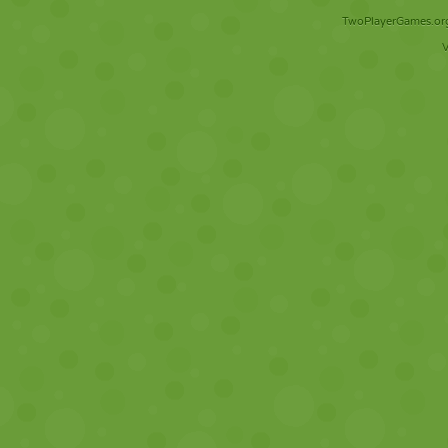
TwoPlayerGames.org 
V