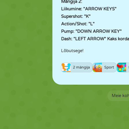
Mängija 2:
Liikumine: "ARROW KEYS"
Supershot: "K"
Action/Shot: "L"
Pump: "DOWN ARROW KEY"
Dash: "LEFT ARROW" Kaks korda
Lõbutsege!
2 mängija
Sport
Meie ko