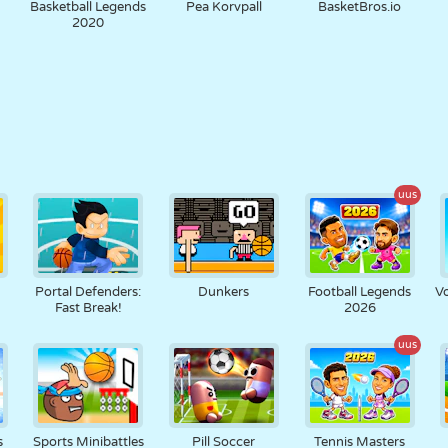
Basketball Legends
Pea Korvpall
BasketBros.io
2020
uus
m
Portal Defenders:
Dunkers
Football Legends
Vo
Fast Break!
2026
uus
s
Sports Minibattles
Pill Soccer
Tennis Masters