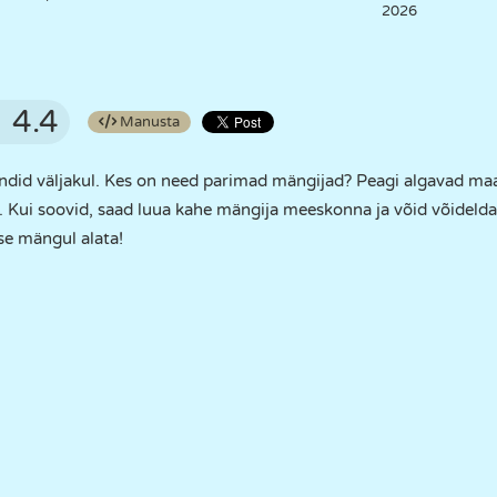
2026
4.4
Manusta
ndid väljakul. Kes on need parimad mängijad? Peagi algavad maa
d. Kui soovid, saad luua kahe mängija meeskonna ja võid võideld
se mängul alata!