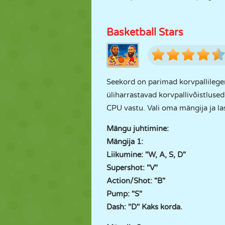
Basketball Stars
Seekord on parimad korvpallilege
üliharrastavad korvpallivõistluse
CPU vastu. Vali oma mängija ja la
Mängu juhtimine:
Mängija 1:
Liikumine: "W, A, S, D"
Supershot: "V"
Action/Shot: "B"
Pump: "S"
Dash: "D" Kaks korda.