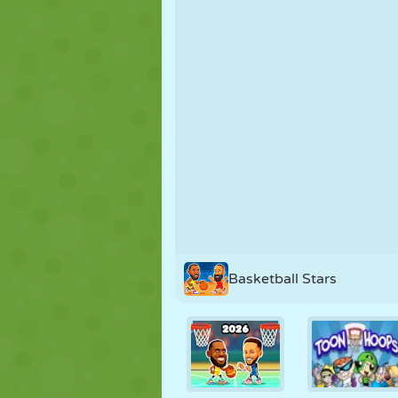
NUKK
PUSLE
REAKTSIOO
STRATEEGIA
TRIKK
TANK
Basketball Stars