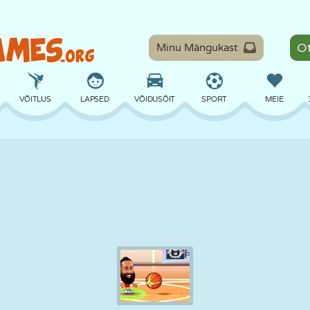
Minu Mängukast
VÕITLUS
LAPSED
VÕIDUSÕIT
SPORT
MEIE
TASAKAAL
KORVPALL
LAHING
PILJARD
LAUAMÄNGUD
KAITSE
DINOSAURUS
SÕITMINE
ÕPE
PÕGENEMINE
MATEMAATIKA
LABÜRINT
KOLETISED
MOOTORRATAS
ONLINE