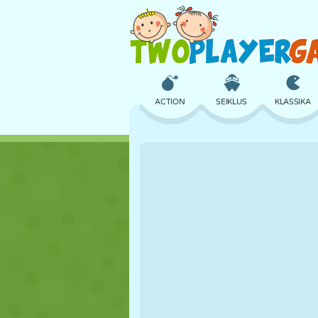
ACTION
SEIKLUS
KLASSIKA
3D
LENNUKID
TULNUKAS
LOSS
MALE
CRAZY
TÜDRUK
GOLF
HÜPPAMINE