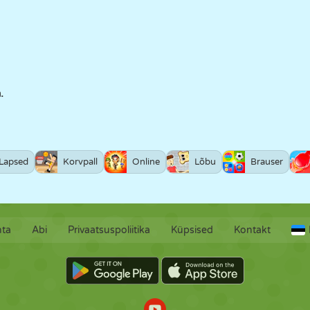
.
Lapsed
Korvpall
Online
Lõbu
Brauser
hta
Abi
Privaatsuspoliitika
Küpsised
Kontakt