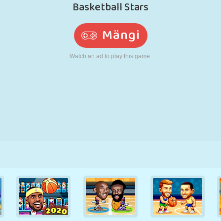
N
RETRO
ROBOT
JOOKSMINE
KOOL
LASKMINE
TENNIS
TRIPS-TRAPS-
PUUTEEKRAAN
TORN
VEOAUTO
TRULL