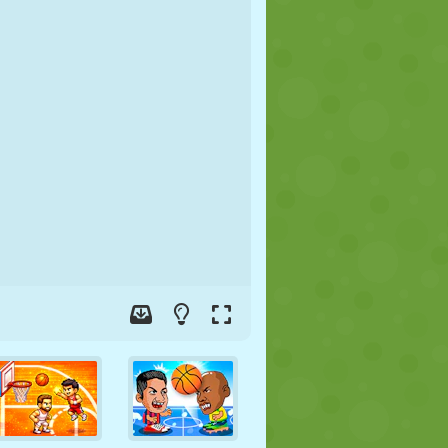
JALGPALL
KOSMOS
KRIIPSUJUKU
SÕDA
MAADLUS
ZOMBIE