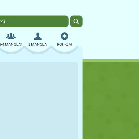
3-4 MÄNGIJAT
1 MÄNGIJA
ROHKEM
BOMBER
BRAUSER
AUTO
LENDAMINE
TOIT
LÕBU
PIXEL ART
PLATVORM
BASSEIN