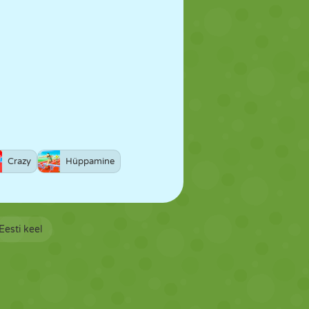
Crazy
Hüppamine
Eesti keel