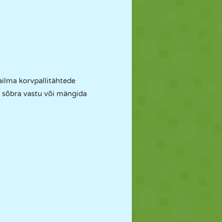
ilma korvpallitähtede
a sõbra vastu või mängida